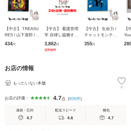
【中古】 TREASU
【中古】 看護管理
【中古】 生命力 /
【中
RES / 山下達郎 /
学 自律し協働する
チャットモンチー /
You
イーストウエス
専門職の看護マネ
キューンレコード
のがか
434
3,862
355
28
円
円
円
ト・ジャパン [CD]
ジメントスキル 改
[CD]【メール便送
【
送料無料
【メール便送料無
訂第3版 (看護学テ
料無料】
料
料】
キストNiCE) / 手島
恵 藤本幸三 / 南江
お店の情報
堂 [単行
もったいない本舗
0
4.7
お店の評価：
点
(
826
件
)
連絡・応対
配送スピード
梱包
4.7
4.6
4.7