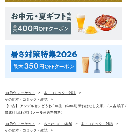
au PAY マーケット
>
本・コミック・雑誌
>
その他本・コミック・雑誌
>
【中古】 アンデルセンどうわ 1年生 （学年別 新おはなし文庫） / 末吉 暁子 /
偕成社 [単行本]【メール便送料無料】
au PAY マーケット
>
もったいない本舗
>
本・コミック・雑誌
>
その他本・コミック・雑誌
>