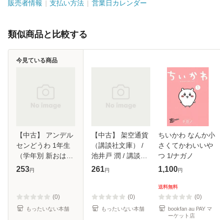
販売者情報
支払い方法
営業日カレンダー
類似商品と比較する
今見ている商品
【中古】 アンデル
【中古】 架空通貨
ちいかわ なんか小
センどうわ 1年生
（講談社文庫） /
さくてかわいいや
（学年別 新おはな
池井戸 潤 / 講談社
つ 1/ナガノ
し文庫） / 末吉 暁
[文庫]【メール便送
253
261
1,100
円
円
円
子 / 偕成社 [単行
料無料】
本]【メール便送料
送料無料
無料】
(0)
(0)
(0)
もったいない本舗
もったいない本舗
bookfan au PAY マ
ーケット店