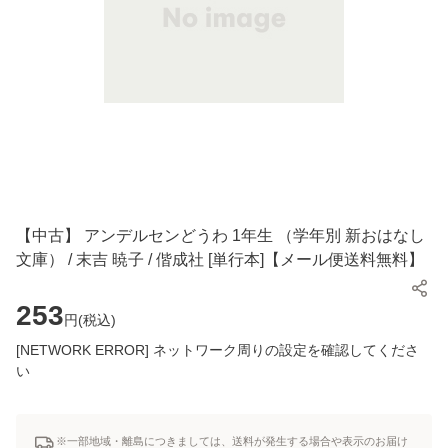
【中古】 アンデルセンどうわ 1年生 （学年別 新おはなし
文庫） / 末吉 暁子 / 偕成社 [単行本]【メール便送料無料】
253
円(
税込
)
[NETWORK ERROR] ネットワーク周りの設定を確認してくださ
い
※一部地域・離島につきましては、送料が発生する場合や表示のお届け