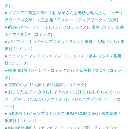
ク]
● ビブリア古書堂の事件手帖 栞子さんと奇妙な客人たち （メディ
アワークス文庫） / 三上 延 / アスキー メディアワークス [文庫]
● 約束のネバーランド 1 (ジャンプコミックス) / 出水ぽすか、白井
カイウ / 集英社 [コミック]
● バクマン。 1 （ジャンプコミックス） / 小畑健、大場つぐみ / 集
英社 [コミック]
● チェンソーマン 2 （ジャンプコミックス） / 藤本 タツキ / 集英
社 [コミック]
● 銀魂 第1巻 (ジャンプ・コミックス) / 空知英秋 / 集英社 [コミッ
ク]
● 進撃の巨人 11 / 諫山 創 / 講談社 [コミック]
● おしりたんてい みはらしそうのかいじけん (おしりたんていシ
リーズ おしりたんていファイル 7) / トロル / ポプラ社 [ハードカ
バー]
● 怪獣8号 1 (ジャンプコミックス JUMP COMICS+) / 松本直也 /
集英社 [コミック]
● 鋼の錬金術師 8 （ガンガンコミックス） / 荒川 弘 / スクウェ