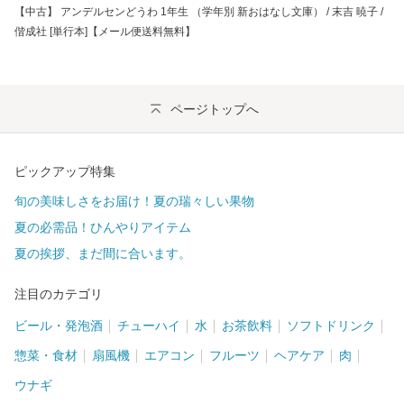
【中古】 アンデルセンどうわ 1年生 （学年別 新おはなし文庫） / 末吉 暁子 /
偕成社 [単行本]【メール便送料無料】
ページトップへ
ピックアップ特集
旬の美味しさをお届け！夏の瑞々しい果物
夏の必需品！ひんやりアイテム
夏の挨拶、まだ間に合います。
注目のカテゴリ
ビール・発泡酒
チューハイ
水
お茶飲料
ソフトドリンク
惣菜・食材
扇風機
エアコン
フルーツ
ヘアケア
肉
ウナギ