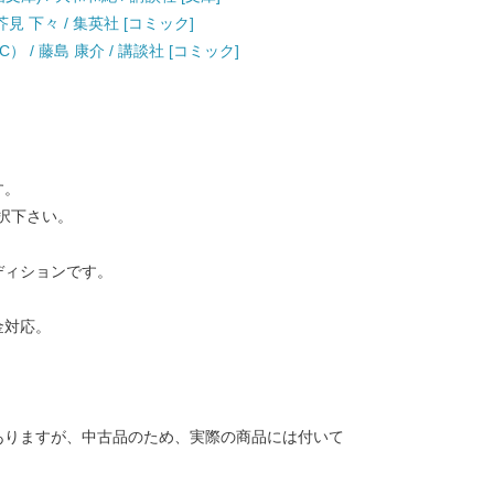
見 下々 / 集英社 [コミック]
 / 藤島 康介 / 講談社 [コミック]
す。
択下さい。
ディションです。
金対応。
ありますが、中古品のため、実際の商品には付いて