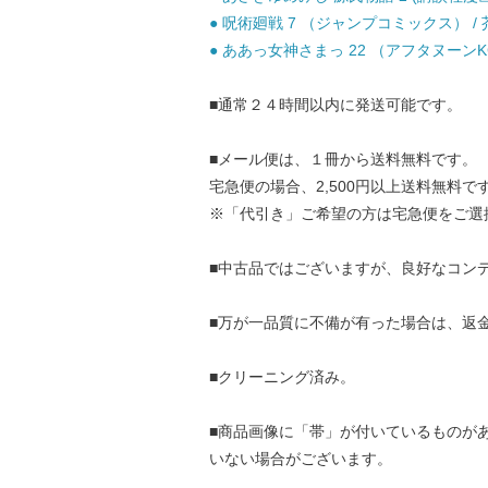
● 呪術廻戦 7 （ジャンプコミックス） / 芥
● ああっ女神さまっ 22 （アフタヌーンKC）
■通常２４時間以内に発送可能です。
■メール便は、１冊から送料無料です。
宅急便の場合、2,500円以上送料無料で
※「代引き」ご希望の方は宅急便をご選
■中古品ではございますが、良好なコン
■万が一品質に不備が有った場合は、返
■クリーニング済み。
■商品画像に「帯」が付いているものが
いない場合がございます。