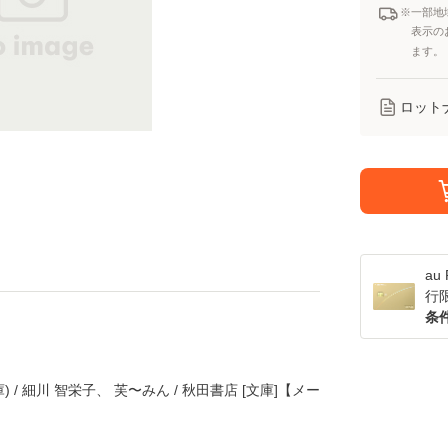
※一部地
表示の
ます。
ロット
a
行
条
 / 細川 智栄子、 芙〜みん / 秋田書店 [文庫]【メー