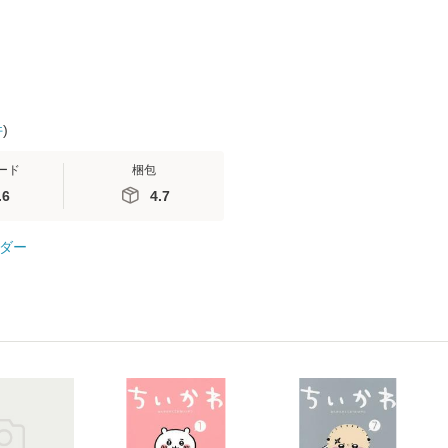
件
)
ード
梱包
.6
4.7
ダー