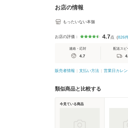
堂 [単行
お店の情報
もったいない本舗
4.7
お店の評価：
点
(
826
連絡・応対
配送スピ
4.7
4
販売者情報
支払い方法
営業日カレン
類似商品と比較する
今見ている商品