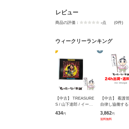
レビュー
商品の評価：
-
点
(0件)
ウィークリーランキング
1
2
【中古】 TREASURE
【中古】 看護
S / 山下達郎 / イース
自律し協働する
トウエスト・ジャパン
の看護マネジメ
434
3,862
円
円
[CD]【メール便送料無
キル 改訂第3版 
送料無料
料】
学テキストNiCE)
島恵 藤本幸三 /