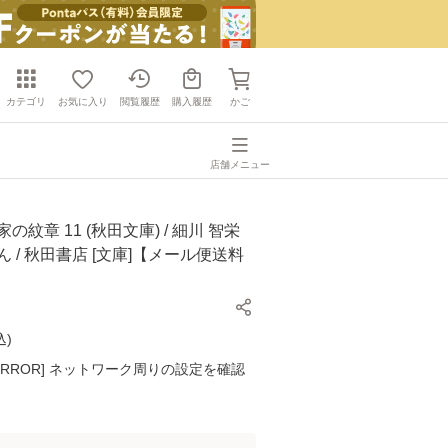
カテゴリ
お気に入り
閲覧履歴
購入履歴
かご
店舗メニュー
の紋章 11 (秋田文庫) / 細川 智栄
ん / 秋田書店 [文庫]【メール便送料
込
)
K ERROR] ネットワーク周りの設定を確認