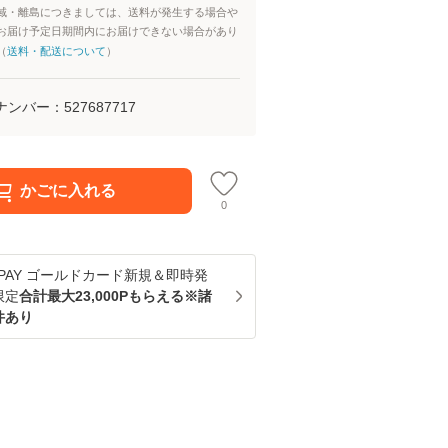
域・離島につきましては、送料が発生する場合や
お届け予定日期間内にお届けできない場合があり
（
送料・配送について
）
ナンバー：
527687717
かごに入れる
0
u PAY ゴールドカード新規＆即時発
限定
合計最大23,000Pもらえる※諸
件あり