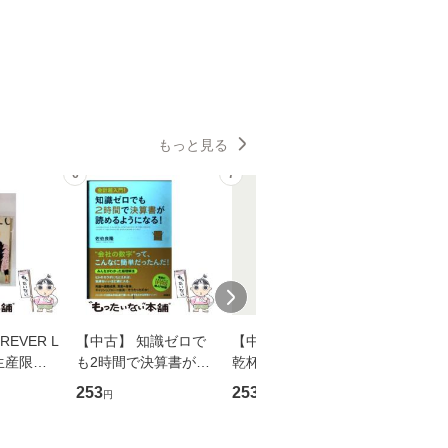
もっと見る
6
7
8
EVER L
【中古】 知識ゼロで
【中古】 ウインクで
【中古】
生産限定
も2時間で決算書が読
乾杯 (ノン・ポシェッ
春文庫） /
翔太×加藤
めるようになる！ 会
ト) / 東野圭吾 / 祥伝
文藝春秋 
253
253
262
円
円
円
計超入門！ / 佐伯 良
社 [文庫]【メール便送
ル便送料
】
隆 / 高橋書店 [単行本
料無料】
（ソフトカバー）]