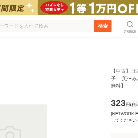
検索
詳細検索
【中古】 王家
子、 芙〜み
無料】
323
円(
税
[NETWOR
してください