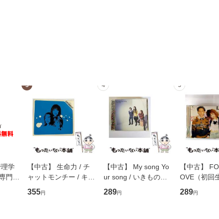
3
4
5
管理学
【中古】 生命力 / チ
【中古】 My song Yo
【中古】 FOR
専門職
ャットモンチー / キュ
ur song / いきものが
OVE（初回
ントス
ーンレコード [CD]
かり / [CD]【メール便
盤） / 清水
355
289
289
円
円
円
(看護
【メール便送料無料】
送料無料】
ミリヤ / [CD]【メール
 / 手
便送料無料
 南江