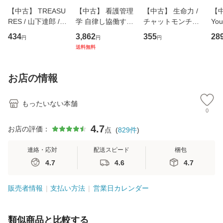
【中古】 TREASU
【中古】 看護管理
【中古】 生命力 /
【中
RES / 山下達郎 /
学 自律し協働する
チャットモンチー /
You
イーストウエス
専門職の看護マネ
キューンレコード
のがか
434
3,862
355
28
円
円
円
ト・ジャパン [CD]
ジメントスキル 改
[CD]【メール便送
【
送料無料
【メール便送料無
訂第3版 (看護学テ
料無料】
料
料】
キストNiCE) / 手島
恵 藤本幸三 / 南江
お店の情報
堂 [単行
もったいない本舗
0
4.7
お店の評価：
点
(
829
件
)
連絡・応対
配送スピード
梱包
4.7
4.6
4.7
販売者情報
支払い方法
営業日カレンダー
類似商品と比較する