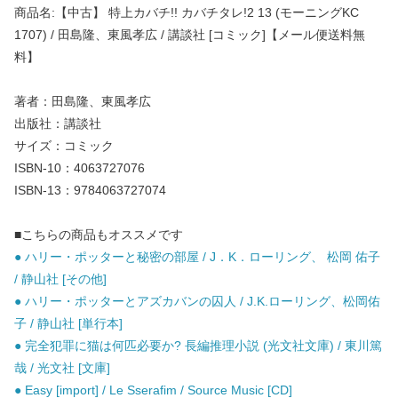
商品名:【中古】 特上カバチ!! カバチタレ!2 13 (モーニングKC
1707) / 田島隆、東風孝広 / 講談社 [コミック]【メール便送料無
料】
著者：田島隆、東風孝広
出版社：講談社
サイズ：コミック
ISBN-10：4063727076
ISBN-13：9784063727074
■こちらの商品もオススメです
● ハリー・ポッターと秘密の部屋 / J．K．ローリング、 松岡 佑子
/ 静山社 [その他]
● ハリー・ポッターとアズカバンの囚人 / J.K.ローリング、松岡佑
子 / 静山社 [単行本]
● 完全犯罪に猫は何匹必要か? 長編推理小説 (光文社文庫) / 東川篤
哉 / 光文社 [文庫]
● Easy [import] / Le Sserafim / Source Music [CD]