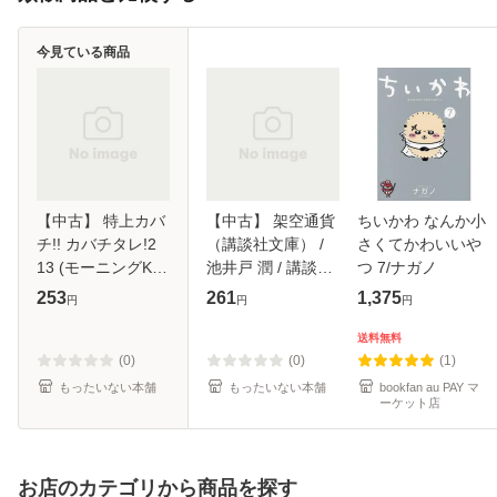
今見ている商品
【中古】 特上カバ
【中古】 架空通貨
ちいかわ なんか小
チ!! カバチタレ!2
（講談社文庫） /
さくてかわいいや
13 (モーニングKC
池井戸 潤 / 講談社
つ 7/ナガノ
1707) / 田島隆、東
[文庫]【メール便送
253
261
1,375
円
円
円
風孝広 / 講談社 [コ
料無料】
ミック]【メール便
送料無料
送料無料】
(0)
(0)
(1)
もったいない本舗
もったいない本舗
bookfan au PAY マ
ーケット店
お店のカテゴリから商品を探す