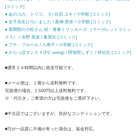
[コミック]
● あのコの、トリコ。 3 / 白石 ユキ / 小学館 [コミック]
● 女子高生ひろいました / 夜神 里奈 / 小学館 [コミック]
● 新聞部の小松さん 続・青春トリッカーズ （マーガレットコミッ
クス） / 水野 美波 / 集英社 [コミック]
● プチ・フルール / 八寿子 / 小学館 [コミック]
● からっぽダンス 4 (FC swing) / 阿弥陀しずく / 祥伝社 [コミック]
■通常２４時間以内に発送可能です。
■メール便は、１冊から送料無料です。
宅急便の場合、2,500円以上送料無料です。
※「代引き」ご希望の方は宅急便をご選択下さい。
■中古品ではございますが、良好なコンディションです。
■万が一品質に不備が有った場合は、返金対応。