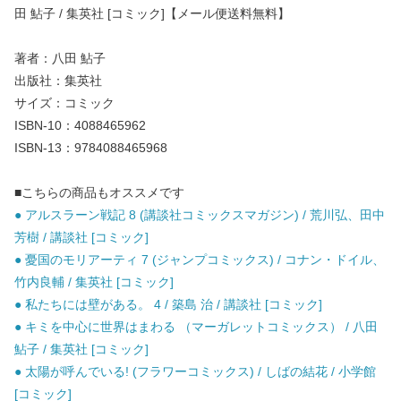
田 鮎子 / 集英社 [コミック]【メール便送料無料】
著者：八田 鮎子
出版社：集英社
サイズ：コミック
ISBN-10：4088465962
ISBN-13：9784088465968
■こちらの商品もオススメです
● アルスラーン戦記 8 (講談社コミックスマガジン) / 荒川弘、田中
芳樹 / 講談社 [コミック]
● 憂国のモリアーティ 7 (ジャンプコミックス) / コナン・ドイル、
竹内良輔 / 集英社 [コミック]
● 私たちには壁がある。 4 / 築島 治 / 講談社 [コミック]
● キミを中心に世界はまわる （マーガレットコミックス） / 八田
鮎子 / 集英社 [コミック]
● 太陽が呼んでいる! (フラワーコミックス) / しばの結花 / 小学館
[コミック]