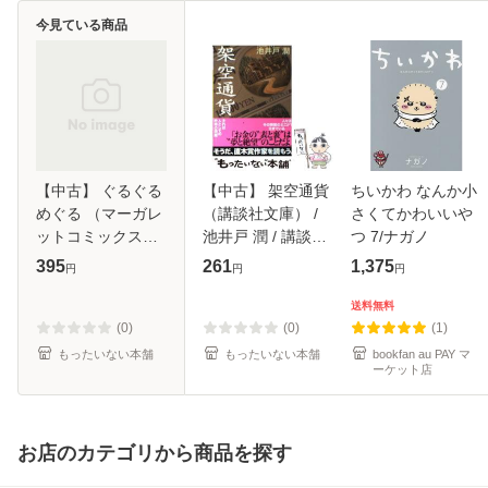
今見ている商品
【中古】 ぐるぐる
【中古】 架空通貨
ちいかわ なんか小
めぐる （マーガレ
（講談社文庫） /
さくてかわいいや
ットコミックス） /
池井戸 潤 / 講談社
つ 7/ナガノ
八田 鮎子 / 集英社
[文庫]【メール便送
395
261
1,375
円
円
円
[コミック]【メール
料無料】
便送料無料】
送料無料
(0)
(0)
(1)
もったいない本舗
もったいない本舗
bookfan au PAY マ
ーケット店
お店のカテゴリから商品を探す