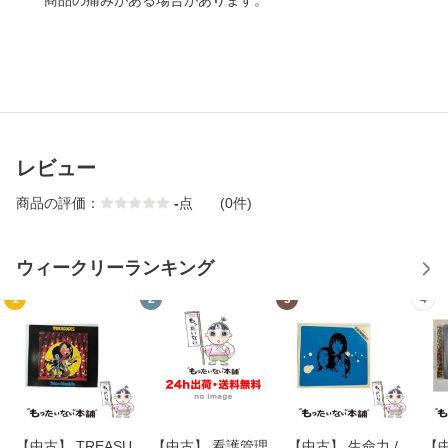
商品の痛みがある場合があります。
レビュー
商品の評価：
-
点
(0件)
ウィークリーランキング
1
2
3
4
【中古】 TREASU
【中古】 看護管理
【中古】 生命力 /
【中