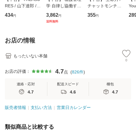
RES / 山下達郎 /
学 自律し協働する
チャットモンチー /
You
イーストウエス
専門職の看護マネ
キューンレコード
のがか
434
3,862
355
28
円
円
円
ト・ジャパン [CD]
ジメントスキル 改
[CD]【メール便送
【
送料無料
【メール便送料無
訂第3版 (看護学テ
料無料】
料
料】
キストNiCE) / 手島
恵 藤本幸三 / 南江
お店の情報
堂 [単行
もったいない本舗
0
4.7
お店の評価：
点
(
826
件
)
連絡・応対
配送スピード
梱包
4.7
4.6
4.7
販売者情報
支払い方法
営業日カレンダー
類似商品と比較する