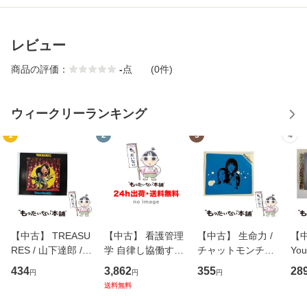
レビュー
商品の評価：
-
点
(0件)
ウィークリーランキング
1
2
3
4
【中古】 TREASU
【中古】 看護管理
【中古】 生命力 /
【中
RES / 山下達郎 /
学 自律し協働する
チャットモンチー /
You
イーストウエス
専門職の看護マネ
キューンレコード
のがか
434
3,862
355
28
円
円
円
ト・ジャパン [CD]
ジメントスキル 改
[CD]【メール便送
【
送料無料
【メール便送料無
訂第3版 (看護学テ
料無料】
料