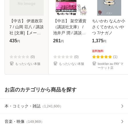
【中古】 伊達政宗
【中古】 架空通貨
ちいかわ なんか小
7 / 山岡 荘八 / 講談
（講談社文庫） /
さくてかわいいや
社 [文庫]【メール
池井戸 潤 / 講談社
つ 7/ナガノ
便送料無料】
[文庫]【メール便送
435
261
1,375
円
円
円
料無料】
送料無料
(0)
(0)
(1)
もったいない本舗
もったいない本舗
bookfan au PAY マ
ーケット店
お店のカテゴリから商品を探す
本・コミック・雑誌
（
1,241,600
）
音楽・映像
（
149,969
）