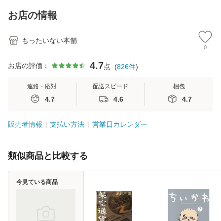
料】
キストNiCE) / 手島
恵 藤本幸三 / 南江
お店の情報
堂 [単行
もったいない本舗
0
4.7
お店の評価：
点
(
826
件
)
連絡・応対
配送スピード
梱包
4.7
4.6
4.7
販売者情報
支払い方法
営業日カレンダー
類似商品と比較する
今見ている商品