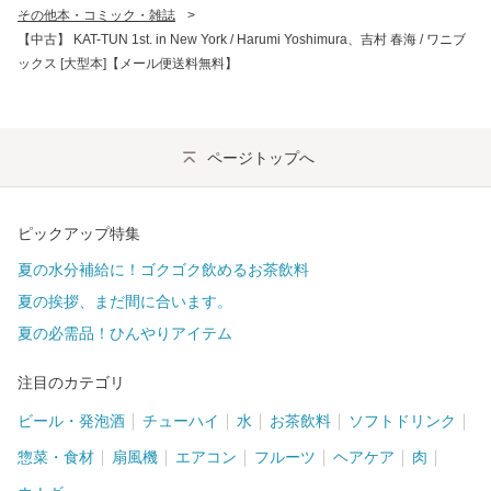
その他本・コミック・雑誌
>
【中古】 KAT-TUN 1st. in New York / Harumi Yoshimura、吉村 春海 / ワニブ
ックス [大型本]【メール便送料無料】
ページトップへ
ピックアップ特集
夏の水分補給に！ゴクゴク飲めるお茶飲料
夏の挨拶、まだ間に合います。
夏の必需品！ひんやりアイテム
注目のカテゴリ
ビール・発泡酒
チューハイ
水
お茶飲料
ソフトドリンク
惣菜・食材
扇風機
エアコン
フルーツ
ヘアケア
肉