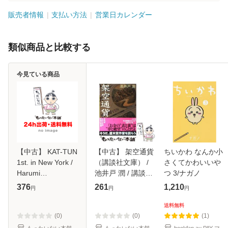
販売者情報
支払い方法
営業日カレンダー
類似商品と比較する
今見ている商品
【中古】 KAT-TUN
【中古】 架空通貨
ちいかわ なんか小
1st. in New York /
（講談社文庫） /
さくてかわいいや
Harumi
池井戸 潤 / 講談社
つ 3/ナガノ
Yoshimura、吉村
[文庫]【メール便送
376
261
1,210
円
円
円
春海 / ワニブック
料無料】
ス [大型本]【メー
送料無料
ル便送料無料】
(0)
(0)
(1)
もったいない本舗
もったいない本舗
bookfan au PAY マ