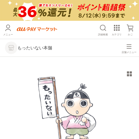
メニュー
詳細検索
カテゴリ
かご
もったいない本舗
店舗メニュー