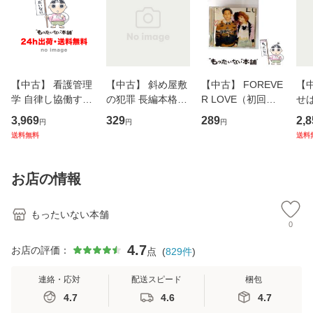
【中古】 看護管理
【中古】 斜め屋敷
【中古】 FOREVE
【
学 自律し協働する
の犯罪 長編本格推
R LOVE（初回生
せば
専門職の看護マネ
理小説 (光文社文
産限定盤） / 清水
VD
3,969
329
289
2,8
円
円
円
ジメントスキル 改
庫) / 島田荘司 / 光
翔太×加藤ミリヤ /
タ
送料無料
送料
訂第3版 (看護学テ
文社 [文庫]【メー
[CD]【メール便送
ター
キストNiCE) / 手島
ル便送料無料】
料無料】
VD
恵 藤本幸三 / 南江
料
お店の情報
堂 [単行
もったいない本舗
0
4.7
お店の評価：
点
(
829
件
)
連絡・応対
配送スピード
梱包
4.7
4.6
4.7