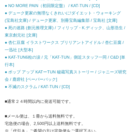
● NO MORE PAIN（初回限定盤） / KAT-TUN / [CD]
● デューク更家の無理なくきれいに!ダイエット・ウォーキング
(宝島社文庫) / デューク更家、別冊宝島編集部 / 宝島社 [文庫]
● 死の迷路 (創元推理文庫) / フィリップ・K.ディック、山形浩生 /
東京創元社 [文庫]
● 杏仁豆腐 イラストワークス ブリリアントアイドル / 杏仁豆腐 /
一迅社 [大型本]
● KAT-TUN6粒の涙 / 元「KAT-TUN」側近スタッフ一同 / C&D [単
行本]
● ポップ アップ KATーTUN 秘蔵写真ストーリー / ジャニーズ研究
会 / 鹿砦社 [ペーパーバック]
● 不滅のスクラム / KAT-TUN / [CD]
■通常２４時間以内に発送可能です。
■メール便は、１冊から送料無料です。
宅急便の場合、2,500円以上送料無料です。
※「代引き」ご希望の方は宅急便をご選択下さい。