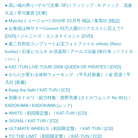
● 高い城の男 (ハヤカワ文庫, SF) / フィリップ・K.ディック、浅倉
久志 / 早川書房 [文庫]
● MyoJo(ミョージョー) 2016年 01月号 雑誌 / 集英社 [雑誌]
● お客様は神サマーConcert 55万人愛のリクエストに応えて!!
[DVD] / ジャニーズ・エンタテイメント [DVD]
● 嵐二宮和也コンプリートお宝フォトファイル infinity (Reco
books) / 石坂ヒロユキ Jr.倶楽部 / アールズ出版 [単行本（ソフトカ
バー）]
● KAT−TUN LIVE TOUR 2008 QUEEN OF PIRATES / [DVD]
● からだが変わる体幹ウォーキング （平凡社新書） / 金 哲彦 / 平
凡社 [新書]
● Keep the faith / KAT-TUN / [CD]
● 別冊カドカワ〈総力特集〉西野亮廣 (カドカワムック No 851) /
KADOKAWA / KADOKAWA [ムック]
● WHITE（初回限定盤） / KAT-TUN / [CD]
● SIGNAL / KAT-TUN / [CD]
● ULTIMATE WHEELS（初回限定盤） / KAT-TUN / [CD]
● TO THE LIMIT（初回限定盤） / KAT-TUN / [CD]