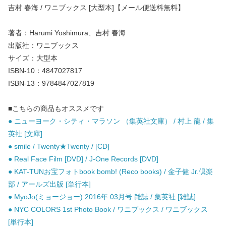
吉村 春海 / ワニブックス [大型本]【メール便送料無料】
著者：Harumi Yoshimura、吉村 春海
出版社：ワニブックス
サイズ：大型本
ISBN-10：4847027817
ISBN-13：9784847027819
■こちらの商品もオススメです
● ニューヨーク・シティ・マラソン （集英社文庫） / 村上 龍 / 集
英社 [文庫]
● smile / Twenty★Twenty / [CD]
● Real Face Film [DVD] / J-One Records [DVD]
● KAT-TUNお宝フォトbook bomb! (Reco books) / 金子健 Jr.倶楽
部 / アールズ出版 [単行本]
● MyoJo(ミョージョー) 2016年 03月号 雑誌 / 集英社 [雑誌]
● NYC COLORS 1st Photo Book / ワニブックス / ワニブックス
[単行本]