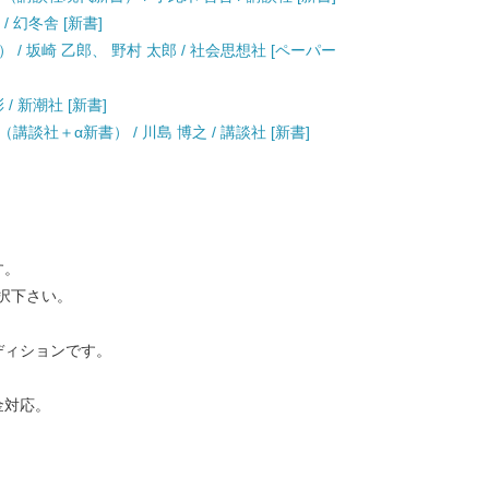
/ 幻冬舎 [新書]
/ 坂崎 乙郎、 野村 太郎 / 社会思想社 [ペーパー
/ 新潮社 [新書]
談社＋α新書） / 川島 博之 / 講談社 [新書]
す。
択下さい。
ディションです。
金対応。