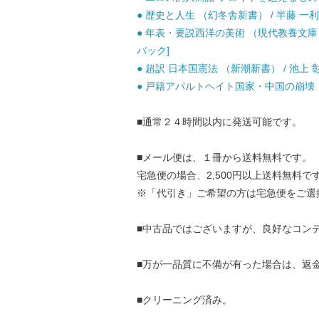
● 歴史と人生 （幻冬舎新書） / 半藤 一利 
● 年表・要説西洋の美術 （現代教養文庫） 
バック]
● 超訳 日本国憲法 （新潮新書） / 池上 彰 
● 戸籍アパルトヘイト国家・中国の崩壊 （講
■通常２４時間以内に発送可能です。
■メール便は、１冊から送料無料です。
宅急便の場合、2,500円以上送料無料で
※「代引き」ご希望の方は宅急便をご選
■中古品ではございますが、良好なコン
■万が一品質に不備が有った場合は、返
■クリーニング済み。