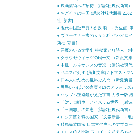
● 映画芸術への招待 （講談社現代新書） /
● おどろきの中国 (講談社現代新書 2182
社 [新書]
● 現代中国語辞典 / 香坂 順一 / 光生館 [
● ヴァーグナー家の人々 30年代バイロイト
新社 [新書]
● 悪魔のいる文学史 神秘家と狂詩人 （中公文
● クラウゼヴィッツの暗号文 （新潮文庫） /
● 中世・ルネサンスの音楽 （講談社現代新書
● ベニスに死す (角川文庫) / トマス・マン
● 日本人のための世界史入門 （新潮新書） /
● 両手いっぱいの言葉 413のアフォリズム 
● ハッブル望遠鏡が見た宇宙 カラー版 続 (
● 「対テロ戦争」とイスラム世界 （岩波新書）
● 「三国志」の知恵 （講談社現代新書） / 
● ロシア闇と魂の国家 （文春新書） / 亀山
● 騎馬民族国家 日本古代史へのアプローチ 
● エロス的人間論 フロイトを超えるもの （