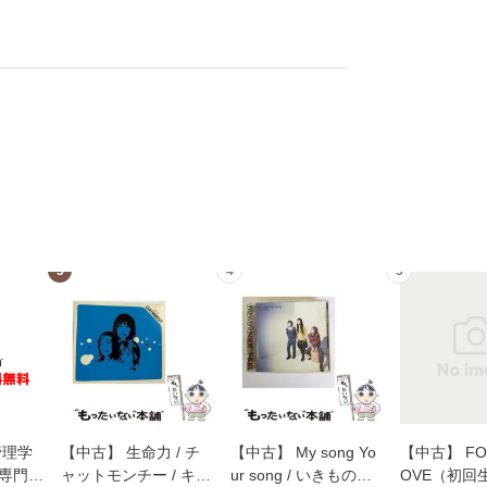
3
4
5
管理学
【中古】 生命力 / チ
【中古】 My song Yo
【中古】 FOR
専門職
ャットモンチー / キュ
ur song / いきものが
OVE（初回