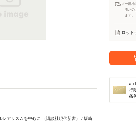
※一部地
表示の
ます。
ロット
a
行
条
ルレアリスムを中心に （講談社現代新書） / 坂崎
】