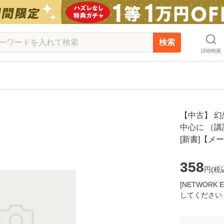
検索
詳細検索
【中古】 
中心に （講談
[新書]【メ
358
円(
税
[NETWOR
してください