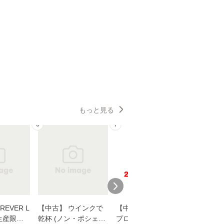
もっと見る
6
7
8
EVER L
【中古】 ウインクで
【中古】 野ブタ。を
【中古】 
生産限定
乾杯 (ノン・ポシェッ
プロデュース [DVD-B
島みゆき / [CD]【