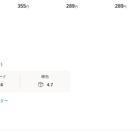
ントス
ーンレコード [CD]
かり / [CD]【メール便
盤） / 清水
355
289
289
円
円
円
(看護
【メール便送料無料】
送料無料】
ミリヤ / [CD]【メール
 / 手
便送料無料
 南江
件
)
ード
梱包
.6
4.7
ダー