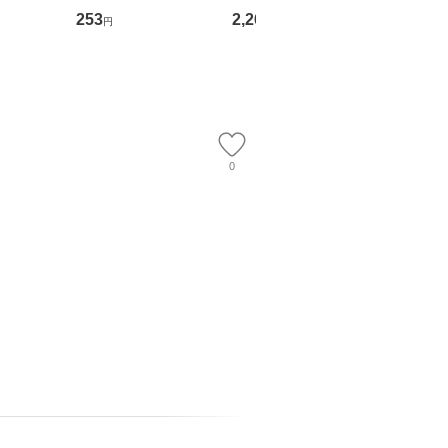
翔太×加藤
ト) / 東野圭吾 / 祥伝
OX] / バップ [DVD]
ル便送料
253
2,266
2,150
円
円
円
社 [文庫]【メール便送
【メール便送料無料】
】
料無料】
0