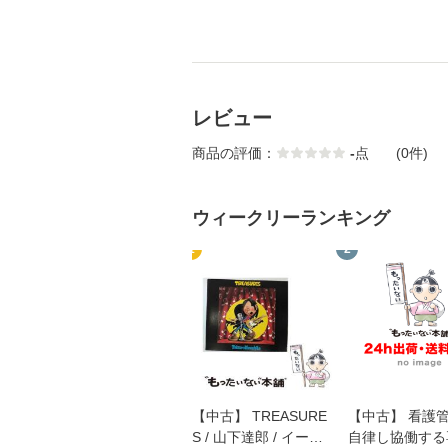
レビュー
商品の評価：
-
点
(0件)
ウィークリーランキング
1
2
【中古】 TREASURE
【中古】 看護
S / 山下達郎 / イース
自律し協働する