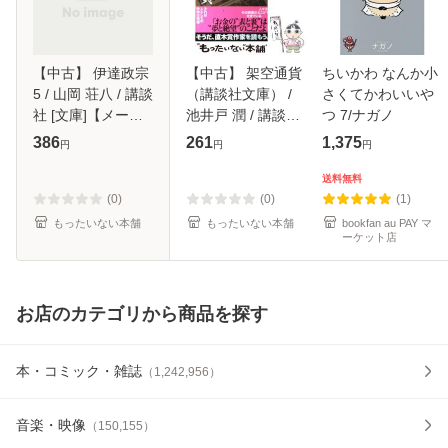
【中古】 伊達政宗
【中古】 架空通貨
ちいかわ なんか小
5 / 山岡 荘八 / 講談
（講談社文庫） /
さくてかわいいや
社 [文庫]【メール
池井戸 潤 / 講談社
つ 7/ナガノ
便送料無料】
[文庫]【メール便送
386
261
1,375
円
円
円
料無料】
送料無料
(0)
(0)
(1)
もったいない本舗
もったいない本舗
bookfan au PAY マ
ーケット店
お店のカテゴリから商品を探す
本・コミック・雑誌
（
1,242,956
）
音楽・映像
（
150,155
）