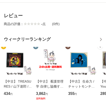
レビュー
商品の評価：
-
点
(0件)
ウィークリーランキング
1
2
3
4
【中古】 TREASU
【中古】 看護管理
【中古】 生命力 /
【中
RES / 山下達郎 /
学 自律し協働する
チャットモンチー /
You
イーストウエス
専門職の看護マネ
キューンレコード
のがか
434
3,862
355
28
円
円
円
ト・ジャパン [CD]
ジメントスキル 改
[CD]【メール便送
【
送料無料
【メール便送料無
訂第3版 (看護学テ
料無料】
料