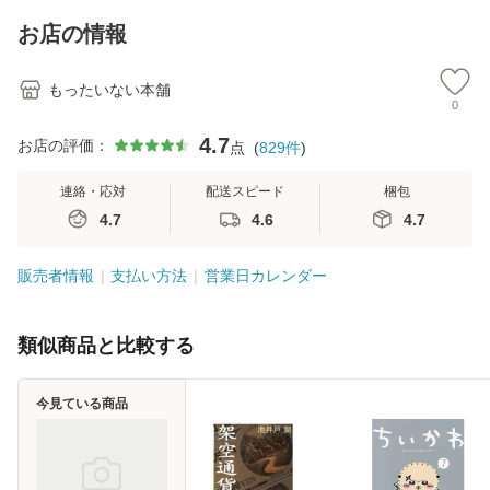
料】
キストNiCE) / 手島
恵 藤本幸三 / 南江
お店の情報
堂 [単行
もったいない本舗
0
4.7
お店の評価：
点
(
829
件
)
連絡・応対
配送スピード
梱包
4.7
4.6
4.7
販売者情報
支払い方法
営業日カレンダー
類似商品と比較する
今見ている商品