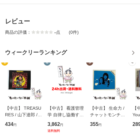
レビュー
商品の評価：
-
点
(0件)
ウィークリーランキング
1
2
3
4
【中古】 TREASU
【中古】 看護管理
【中古】 生命力 /
【中
RES / 山下達郎 /
学 自律し協働する
チャットモンチー /
You
イーストウエス
専門職の看護マネ
キューンレコード
のがか
434
3,862
355
28
円
円
円
ト・ジャパン [CD]
ジメントスキル 改
[CD]【メール便送
【
送料無料
【メール便送料無
訂第3版 (看護学テ
料無料】
料