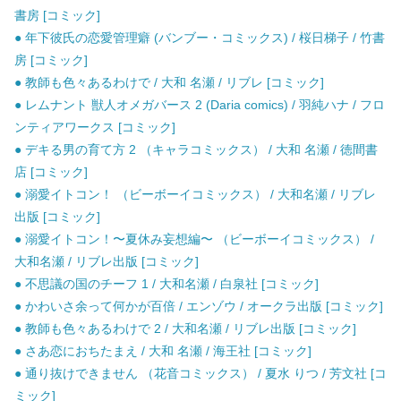
書房 [コミック]
● 年下彼氏の恋愛管理癖 (バンブー・コミックス) / 桜日梯子 / 竹書
房 [コミック]
● 教師も色々あるわけで / 大和 名瀬 / リブレ [コミック]
● レムナント 獣人オメガバース 2 (Daria comics) / 羽純ハナ / フロ
ンティアワークス [コミック]
● デキる男の育て方 2 （キャラコミックス） / 大和 名瀬 / 徳間書
店 [コミック]
● 溺愛イトコン！ （ビーボーイコミックス） / 大和名瀬 / リブレ
出版 [コミック]
● 溺愛イトコン！〜夏休み妄想編〜 （ビーボーイコミックス） /
大和名瀬 / リブレ出版 [コミック]
● 不思議の国のチーフ 1 / 大和名瀬 / 白泉社 [コミック]
● かわいさ余って何かが百倍 / エンゾウ / オークラ出版 [コミック]
● 教師も色々あるわけで 2 / 大和名瀬 / リブレ出版 [コミック]
● さあ恋におちたまえ / 大和 名瀬 / 海王社 [コミック]
● 通り抜けできません （花音コミックス） / 夏水 りつ / 芳文社 [コ
ミック]