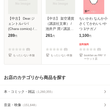
【中古】 Dear.ジ
【中古】 架空通貨
ちいかわ なんか小
ェントルパパ
（講談社文庫） /
さくてかわいいや
(Chara comics) /
池井戸 潤 / 講談社
つ 1/ナガノ
大和名瀬 / 徳間書
[文庫]【メール便送
289
261
1,100
円
円
円
店 [コミック]【メ
料無料】
ール便送料無料】
送料無料
(0)
(0)
(0)
もったいない本舗
もったいない本舗
bookfan au PAY マ
ーケット店
お店のカテゴリから商品を探す
本・コミック・雑誌
（
1,260,355
）
音楽・映像
（
151,648
）