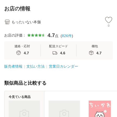
料】
キストNiCE) / 手島
恵 藤本幸三 / 南江
お店の情報
堂 [単行
もったいない本舗
0
4.7
お店の評価：
点
(
826
件
)
連絡・応対
配送スピード
梱包
4.7
4.6
4.7
販売者情報
支払い方法
営業日カレンダー
類似商品と比較する
今見ている商品