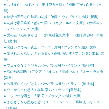
● スリルがいっぱい （白泉社花丸文庫） / 成田 空子 / 白泉社 [文
庫]
● 熱砂の王子と白無垢の花嫁 / 伊郷 ルウ / ブライト出版 [新書]
● 花嫁は豪華客船で熱砂の国へ （カクテルキス文庫） / 伊郷ルウ /
Jパブリッシング [文庫]
● 愛の在り処をさがせ！ （白泉社花丸文庫） / 樋口 美沙緒 / 白泉
社 [文庫]
● 恋はいつでも下克上 / バーバラ片桐 / プランタン出版 [文庫]
● 愛されたくないときもあるッ / 高峰 あいす / プランタン出版 [文
庫]
● フェイクなくちびる / バーバラ片桐 / ハイランド [単行本]
● 恋の独占調教 （アクアノベルズ） / 高峰 あいす / オークラ出版
[新書]
● 独裁者にくちづけを / バーバラ片桐 / ハイランド [単行本]
● ウソから出た恋人 / 水島 忍 / ハイランド [単行本]
● ユウウツな誘惑 / 広瀬 司 / プランタン出版 [文庫]
● まなざしから堕ちる恋 （リーフノベルズ） / 高峰 あいす / リー
フ [新書]