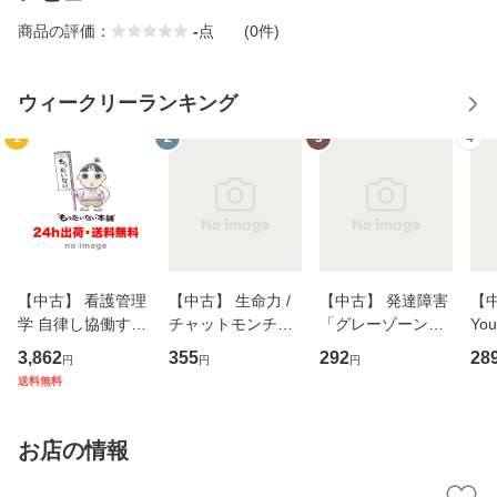
商品の評価：
-
点
(0件)
ウィークリーランキング
1
2
3
4
【中古】 看護管理
【中古】 生命力 /
【中古】 発達障害
【中
学 自律し協働する
チャットモンチー /
「グレーゾーン」
You
専門職の看護マネ
キューンレコード
その正しい理解と
のがか
3,862
355
292
28
円
円
円
ジメントスキル 改
[CD]【メール便送
克服法 (SB新書 57
【
送料無料
訂第3版 (看護学テ
料無料】
2) / 岡田尊司 / Ｓ
料
キストNiCE) / 手島
Ｂクリエイティブ
恵 藤本幸三 / 南江
[新書]【メール便送
お店の情報
堂 [単行
料無料】