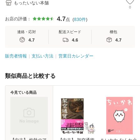
もったいない本舗
0
4.7
お店の評価：
点
(
830
件
)
連絡・応対
配送スピード
梱包
4.7
4.6
4.7
販売者情報
支払い方法
営業日カレンダー
類似商品と比較する
今見ている商品
【中古】 灼熱のア
【中古】 架空通貨
ちいかわ なんか小