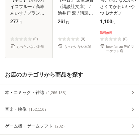
イスブルー / 高峰
（講談社文庫） /
さくてかわいいや
あいす / プランタ
池井戸 潤 / 講談社
つ 1/ナガノ
ン出版 [文庫]【メ
[文庫]【メール便送
277
261
1,100
円
円
円
ール便送料無料】
料無料】
送料無料
(0)
(0)
(0)
もったいない本舗
もったいない本舗
bookfan au PAY マ
ーケット店
お店のカテゴリから商品を探す
本・コミック・雑誌
（
1,266,138
）
音楽・映像
（
152,116
）
ゲーム機・ゲームソフト
（
282
）