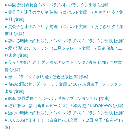
● 学園 懲罰委員会 / バーバラ片桐 / プランタン出版 [文庫]
● 貴公子と迷子のウサギ 後編 （コバルト文庫） / あさぎり 夕 / 集
英社 [文庫]
● 貴公子と迷子のウサギ 前編 （コバルト文庫） / あさぎり 夕 / 集
英社 [文庫]
● 恋する時間は終わらない / バーバラ 片桐 / プランタン出版 [文庫]
● 愛と混乱のレストラン （二見シャレード文庫） / 高遠 琉加 / 二
見書房 [文庫]
● 美女と野獣と紳士 愛と混乱のレストラン 2 / 高遠 琉加 / 二見書
房 [文庫]
● ガードライン / 水城 薫 / 笠倉出版社 [単行本]
● 熱砂の国の甘い罠 (プラチナ文庫 2456) / 若月京子 / プランタン
出版 [文庫]
● 略奪 懲罰委員会 / バーバラ 片桐 / プランタン出版 [文庫]
● 絶対運命の恋 （角川ルビー文庫） / 榛名 悠 / KADOKAWA [文庫]
● 遊びの時間は終わらない / バーバラ 片桐 / プランタン出版 [文庫]
● スリルあげます！！ （白泉社花丸文庫） / 成田 空子 / 白泉社 [文
庫]