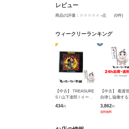
レビュー
商品の評価：
-
点
(0件)
ウィークリーランキング
1
2
【中古】 TREASURE
【中古】 看護
S / 山下達郎 / イース
自律し協働する
トウエスト・ジャパン
の看護マネジメ
434
3,862
円
円
[CD]【メール便送料無
キル 改訂第3版 
送料無料
料】
学テキストNiCE)
島恵 藤本幸三 /
堂 [単行