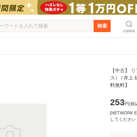
検索
詳細検索
【中古】 リ
ス） / 井上
料無料】
253
円(
税
[NETWOR
してください