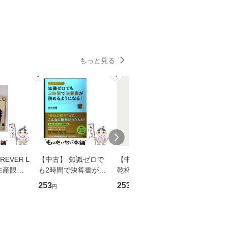
もっと見る
6
7
8
EVER L
【中古】 知識ゼロで
【中古】 ウインクで
【中古】
生産限定
も2時間で決算書が読
乾杯 (ノン・ポシェッ
春文庫） /
翔太×加藤
めるようになる！ 会
ト) / 東野圭吾 / 祥伝
文藝春秋 
253
253
262
円
円
円
計超入門！ / 佐伯 良
社 [文庫]【メール便送
ル便送料
】
隆 / 高橋書店 [単行本
料無料】
（ソフトカバー）]
【メール便送