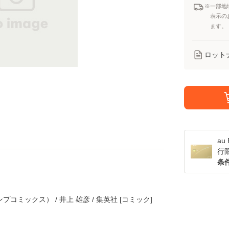
※一部地
表示の
ます。
ロット
a
行
条
コミックス） / 井上 雄彦 / 集英社 [コミック]