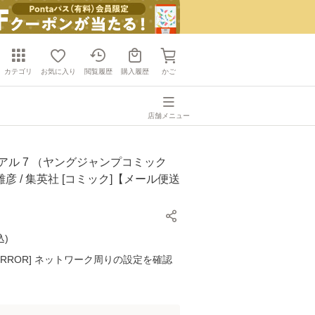
カテゴリ
お気に入り
閲覧履歴
購入履歴
かご
店舗メニュー
アル 7 （ヤングジャンプコミック
 雄彦 / 集英社 [コミック]【メール便送
込
)
K ERROR] ネットワーク周りの設定を確認