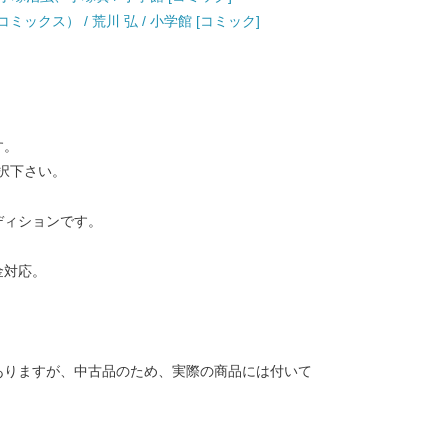
デーコミックス） / 荒川 弘 / 小学館 [コミック]
す。
択下さい。
ディションです。
金対応。
ありますが、中古品のため、実際の商品には付いて