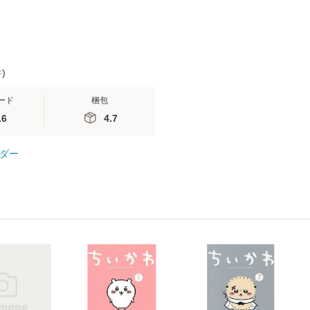
件
)
ード
梱包
.6
4.7
ダー