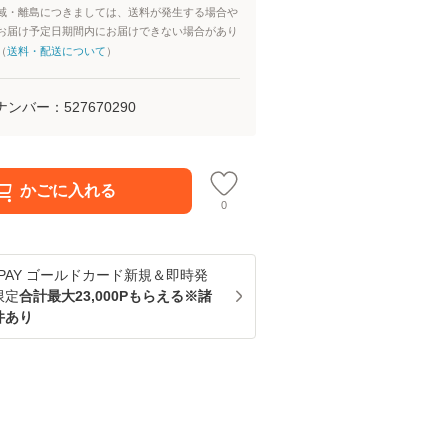
域・離島につきましては、送料が発生する場合や
お届け予定日期間内にお届けできない場合があり
（
送料・配送について
）
ナンバー：
527670290
かごに入れる
0
u PAY ゴールドカード新規＆即時発
限定
合計最大23,000Pもらえる※諸
件あり