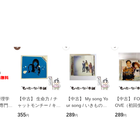
3
4
5
管理学
【中古】 生命力 / チ
【中古】 My song Yo
【中古】 FOR
専門職
ャットモンチー / キュ
ur song / いきものが
OVE（初回
ントス
ーンレコード [CD]
かり / [CD]【メール便
盤） / 清水
355
289
289
円
円
円
(看護
【メール便送料無料】
送料無料】
ミリヤ / [CD]【メール
 / 手
便送料無料
 南江