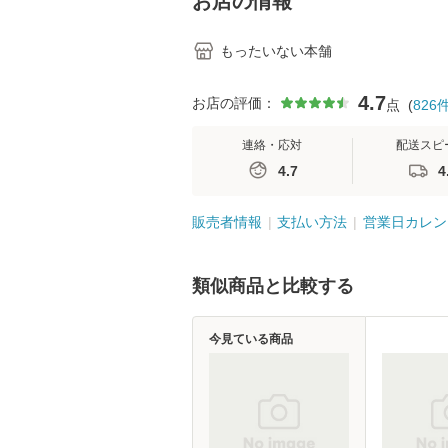
お店の情報
もったいない本舗
4.7
お店の評価：
点
(
826
連絡・応対
配送スピ
4.7
4
販売者情報
支払い方法
営業日カレン
類似商品と比較する
今見ている商品