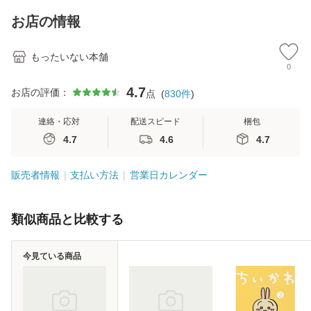
キストNiCE) / 手島
料
恵 藤本幸三 / 南江
お店の情報
堂 [単行
もったいない本舗
0
4.7
お店の評価：
点
(
830
件
)
連絡・応対
配送スピード
梱包
4.7
4.6
4.7
販売者情報
支払い方法
営業日カレンダー
類似商品と比較する
今見ている商品