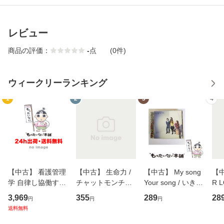
レビュー
商品の評価：
-
点
(0件)
ウィークリーランキング
1
2
3
4
【中古】 看護管理
【中古】 生命力 /
【中古】 My song
【中
学 自律し協働する
チャットモンチー /
Your song / いきも
R 
専門職の看護マネ
キューンレコード
のがかり / [CD]
産限
3,969
355
289
28
円
円
円
ジメントスキル 改
[CD]【メール便送
【メール便送料無
翔太
送料無料
訂第3版 (看護学テ
料無料】
料】
[C