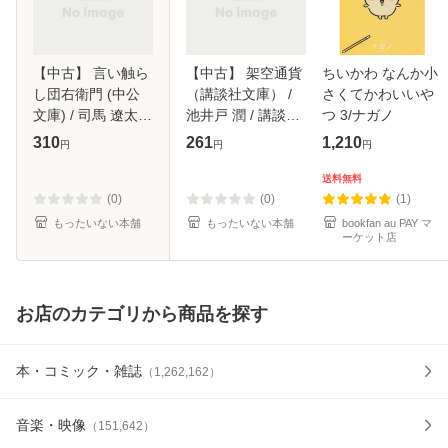
【中古】 言い触ら
【中古】 架空通貨
ちいかわ なんか小
し団右衛門 (中公
（講談社文庫） /
さくてかわいいや
文庫) / 司馬 遼太郎
池井戸 潤 / 講談社
つ 3/ナガノ
/ 中央公論新社 [文
[文庫]【メール便送
310
261
1,210
円
円
円
庫]【メール便送料
料無料】
無料】
送料無料
(0)
(0)
(1)
もったいない本舗
もったいない本舗
bookfan au PAY マ
ーケット店
お店のカテゴリから商品を探す
本・コミック・雑誌
（
1,262,162
）
音楽・映像
（
151,642
）