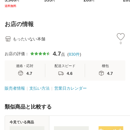
円
円
円
ジメントスキル 改
[CD]【メール便送
【メール便送料無
翔太
送料無料
訂第3版 (看護学テ
料無料】
料】
[C
キストNiCE) / 手島
料
恵 藤本幸三 / 南江
お店の情報
堂 [単行
もったいない本舗
0
4.7
お店の評価：
点
(
830
件
)
連絡・応対
配送スピード
梱包
4.7
4.6
4.7
販売者情報
支払い方法
営業日カレンダー
類似商品と比較する
今見ている商品