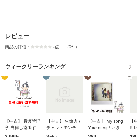
レビュー
商品の評価：
-
点
(0件)
ウィークリーランキング
1
2
3
4
【中古】 看護管理
【中古】 生命力 /
【中古】 My song
【中
学 自律し協働する
チャットモンチー /
Your song / いきも
R 
専門職の看護マネ
キューンレコード
のがかり / [CD]
産限
3,969
355
289
28