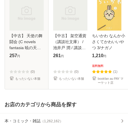
【中古】 天使の舞
【中古】 架空通貨
ちいかわ なんか小
闘会 (C novels
（講談社文庫） /
さくてかわいいや
fantasia 暁の天使
池井戸 潤 / 講談社
つ 3/ナガノ
たち 6) / 茅田砂胡
[文庫]【メール便送
257
261
1,210
円
円
円
/ 中央公論新社 [新
料無料】
書]【メール便送料
送料無料
無料】
(0)
(0)
(1)
もったいない本舗
もったいない本舗
bookfan au PAY マ
ーケット店
お店のカテゴリから商品を探す
本・コミック・雑誌
（
1,262,162
）