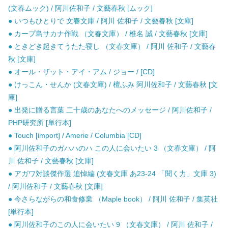
(文春ムック) / 阿川佐和子 / 文藝春秋 [ムック]
● いつもひとりで 文春文庫 / 阿川 佐和子 / 文藝春秋 [文庫]
● カープ島サカナ作戦 （文春文庫） / 椎名 誠 / 文藝春秋 [文庫]
● ときどき起きてうたた寝し （文春文庫） / 阿川 佐和子 / 文藝春
秋 [文庫]
● オール・ザット・アイ・アム / ジョー / [CD]
● けっこん・せんか (文春文庫) / 檀ふみ 阿川佐和子 / 文藝春秋 [文
庫]
● 出発に贈る言葉 二十歳のあなたへのメッセージ / 阿川佐和子 /
PHP研究所 [単行本]
● Touch [import] / Amerie / Columbia [CD]
● 阿川佐和子のガハハのハ この人に会いたい 3 （文春文庫） / 阿
川 佐和子 / 文藝春秋 [文庫]
● アガワ対談傑作選 追悼編 (文春文庫 あ23-24 「聞く力」文庫 3)
/ 阿川佐和子 / 文藝春秋 [文庫]
● 今さらながらの和食修業 （Maple book） / 阿川 佐和子 / 集英社
[単行本]
● 阿川佐和子のこの人に会いたい 9 （文春文庫） / 阿川 佐和子 /