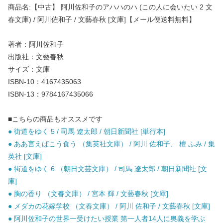
商品名:【中古】 阿川佐和子のアハハのハ (この人に会いたい 2 文
春文庫) / 阿川佐和子 / 文藝春秋 [文庫]【メール便送料無料】
著者：阿川佐和子
出版社：文藝春秋
サイズ：文庫
ISBN-10：4167435063
ISBN-13：9784167435066
■こちらの商品もオススメです
● 街道をゆく 5 / 司馬 遼太郎 / 朝日新聞社 [単行本]
● ああ言えばこう食う （集英社文庫） / 阿川 佐和子、 檀 ふみ / 集
英社 [文庫]
● 街道をゆく 6 （朝日文芸文庫） / 司馬 遼太郎 / 朝日新聞社 [文
庫]
● 胸の香り （文春文庫） / 宮本 輝 / 文藝春秋 [文庫]
● メダカの花嫁学校 （文春文庫） / 阿川 佐和子 / 文藝春秋 [文庫]
● 阿川佐和子の世界一受けたい授業 第一人者14人に奥義を学ぶ