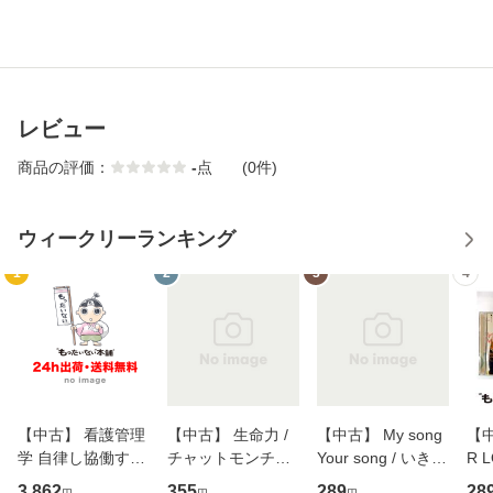
レビュー
商品の評価：
-
点
(0件)
ウィークリーランキング
1
2
3
4
【中古】 看護管理
【中古】 生命力 /
【中古】 My song
【中
学 自律し協働する
チャットモンチー /
Your song / いきも
R 
専門職の看護マネ
キューンレコード
のがかり / [CD]
産限
3,862
355
289
28