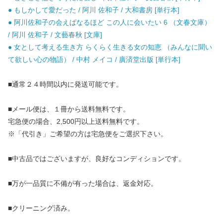
● もしかして愛だった / 阿川 佐和子 / 大和書房 [単行本]
● 阿川佐和子の会えばなるほど この人に会いたい 6 （文春文庫）
/ 阿川 佐和子 / 文藝春秋 [文庫]
● 女として考える生き方 らくらく生きる女の知恵 （みんなに聞い
て欲しい心の物語） / 中村 メイコ / 廣済堂出版 [単行本]
■通常２４時間以内に発送可能です。
■メール便は、１冊から送料無料です。
宅急便の場合、2,500円以上送料無料です。
※「代引き」ご希望の方は宅急便をご選択下さい。
■中古品ではございますが、良好なコンディションです。
■万が一品質に不備が有った場合は、返金対応。
■クリーニング済み。