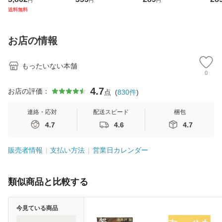
円
円
円
ジメントスキル 改
[CD]【メール便送
【メール便送料無
翔太
送料無料
訂第3版 (看護学テ
料無料】
料】
[C
キストNiCE) / 手島
料
恵 藤本幸三 / 南江
お店の情報
堂 [単行
もったいない本舗
0
4.7
お店の評価：
点
(
830
件
)
連絡・応対
配送スピード
梱包
4.7
4.6
4.7
販売者情報
支払い方法
営業日カレンダー
類似商品と比較する
今見ている商品