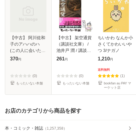
【中古】 阿川佐和
【中古】 架空通貨
ちいかわ なんか小
子のアハハのハ
（講談社文庫） /
さくてかわいいや
(この人に会いたい
池井戸 潤 / 講談社
つ 3/ナガノ
2 文春文庫) / 阿川
[文庫]【メール便送
370
261
1,210
円
円
円
佐和子 / 文藝春秋
料無料】
[文庫]【メール便送
送料無料
料無料】
(0)
(0)
(1)
もったいない本舗
もったいない本舗
bookfan au PAY マ
ーケット店
お店のカテゴリから商品を探す
本・コミック・雑誌
（
1,257,358
）