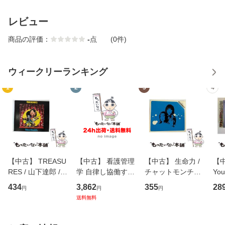
レビュー
商品の評価：
-
点
(0件)
ウィークリーランキング
1
2
3
4
【中古】 TREASU
【中古】 看護管理
【中古】 生命力 /
【中
RES / 山下達郎 /
学 自律し協働する
チャットモンチー /
You
イーストウエス
専門職の看護マネ
キューンレコード
のがか
434
3,862
355
28
円
円
円
ト・ジャパン [CD]
ジメントスキル 改
[CD]【メール便送
【
送料無料
【メール便送料無
訂第3版 (看護学テ
料無料】
料
料】
キストNiCE) / 手島
恵 藤本幸三 / 南江