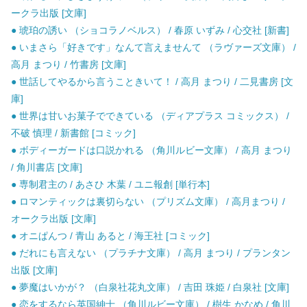
ークラ出版 [文庫]
● 琥珀の誘い （ショコラノベルス） / 春原 いずみ / 心交社 [新書]
● いまさら「好きです」なんて言えませんて （ラヴァーズ文庫） /
高月 まつり / 竹書房 [文庫]
● 世話してやるから言うこときいて！ / 高月 まつり / 二見書房 [文
庫]
● 世界は甘いお菓子でできている （ディアプラス コミックス） /
不破 慎理 / 新書館 [コミック]
● ボディーガードは口説かれる （角川ルビー文庫） / 高月 まつり
/ 角川書店 [文庫]
● 専制君主の / あさひ 木葉 / ユニ報創 [単行本]
● ロマンティックは裏切らない （プリズム文庫） / 高月まつり /
オークラ出版 [文庫]
● オニぱんつ / 青山 あると / 海王社 [コミック]
● だれにも言えない （プラチナ文庫） / 高月 まつり / プランタン
出版 [文庫]
● 夢魔はいかが？ （白泉社花丸文庫） / 吉田 珠姫 / 白泉社 [文庫]
● 恋をするなら英国紳士 （角川ルビー文庫） / 樹生 かなめ / 角川