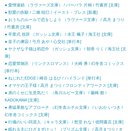
● 愛憎連鎖 （ラヴァーズ文庫） / バーバラ 片桐 / 竹書房 [文庫]
● 獣愛の疾駆 / 二條 暁巳 / イースト・プレス [新書]
● おうちのルールで恋をしよう （ラヴァーズ文庫） / 高月 まつり
/ 竹書房 [文庫]
● 卒業式 祝辞 （ガッシュ文庫） / 水壬 楓子 / 海王社 [文庫]
● 皇子の虜囚 / 弓月 あや / 心交社 [単行本]
● ヤクザな子猫は初恋中 （ガッシュ文庫） / 朝香 りく / 海王社 [文
庫]
● 恋愛禁猟区 （リンクスロマンス） / 火崎 勇 / 幻冬舎コミックス
[単行本]
● ねじれたEDGE / 崎谷 はるひ / ハイランド [単行本]
● オマケの王子様 / 高月 まつり / フロンティアワークス [文庫]
● 弟のくせに生意気だ！ （角川ルビー文庫） / 藤崎 都 /
KADOKAWA [文庫]
● 勇猛果敢なアプローチ （幻冬舎ルチル文庫） / いおか いつき /
幻冬舎コミックス [文庫]
● 行儀のいい同居人 （キャラ文庫） / 愁堂 れな / 徳間書店 [文庫]
● 眠れる主にひざまずけっ！ （プリズム文庫） / 高月まつり / オ