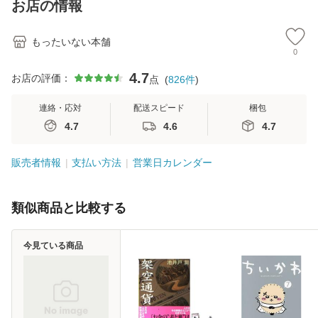
お店の情報
堂 [単行
もったいない本舗
0
4.7
お店の評価：
点
(
826
件
)
連絡・応対
配送スピード
梱包
4.7
4.6
4.7
販売者情報
支払い方法
営業日カレンダー
類似商品と比較する
今見ている商品