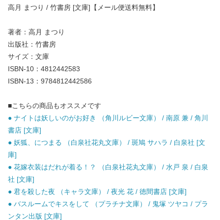
高月 まつり / 竹書房 [文庫]【メール便送料無料】
著者：高月 まつり
出版社：竹書房
サイズ：文庫
ISBN-10：4812442583
ISBN-13：9784812442586
■こちらの商品もオススメです
● ナイトは妖しいのがお好き （角川ルビー文庫） / 南原 兼 / 角川
書店 [文庫]
● 妖狐、につまる （白泉社花丸文庫） / 斑鳩 サハラ / 白泉社 [文
庫]
● 花嫁衣装はだれが着る！？ （白泉社花丸文庫） / 水戸 泉 / 白泉
社 [文庫]
● 君を殺した夜 （キャラ文庫） / 夜光 花 / 徳間書店 [文庫]
● バスルームでキスをして （プラチナ文庫） / 鬼塚 ツヤコ / プラ
ンタン出版 [文庫]