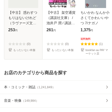
【中古】 惑わすつ
【中古】 架空通貨
ちいかわ なんか小
もりはないけれど
（講談社文庫） /
さくてかわいいや
（ラヴァーズ文
池井戸 潤 / 講談社
つ 7/ナガノ
庫） / 高月 まつり
[文庫]【メール便送
253
261
1,375
円
円
円
/ 竹書房 [文庫]【メ
料無料】
ール便送料無料】
送料無料
(0)
(0)
(1)
もったいない本舗
もったいない本舗
bookfan au PAY マ
ーケット店
お店のカテゴリから商品を探す
本・コミック・雑誌
（
1,241,849
）
音楽・映像
（
149,984
）