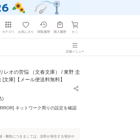
カテゴリ
お気に入り
閲覧履歴
購入履歴
かご
店舗メニュー
リレオの苦悩 （文春文庫） / 東野 圭
春秋 [文庫]【メール便送料無料】
込
)
K ERROR] ネットワーク周りの設定を確認
域・離島につきましては、送料が発生する場合や