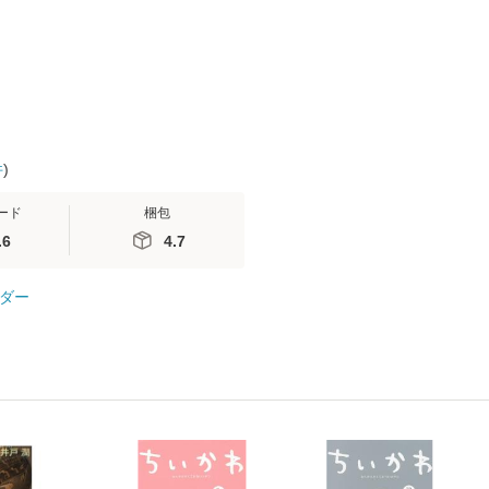
 / 手
便送料無料
 南江
件
)
ード
梱包
.6
4.7
ダー