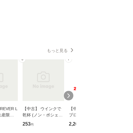
もっと見る
6
7
8
EVER L
【中古】 ウインクで
【中古】 野ブタ。を
【中古】 
生産限定
乾杯 (ノン・ポシェッ
プロデュース [DVD-B
島みゆき / [CD]【
翔太×加藤
ト) / 東野圭吾 / 祥伝
OX] / バップ [DVD]
ル便送料
253
2,266
2,150
円
円
円
社 [文庫]【メール便送
【メール便送料無料】