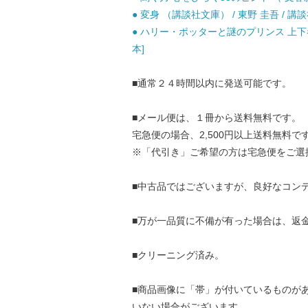
● 変身 （講談社文庫） / 東野 圭吾 / 講談
● ハリー・ポッターと謎のプリンス 上下巻セ
本]
■通常２４時間以内に発送可能です。
■メール便は、１冊から送料無料です。
宅急便の場合、2,500円以上送料無料で
※「代引き」ご希望の方は宅急便をご選
■中古品ではございますが、良好なコン
■万が一品質に不備が有った場合は、返
■クリーニング済み。
■商品画像に「帯」が付いているものが
いない場合がございます。