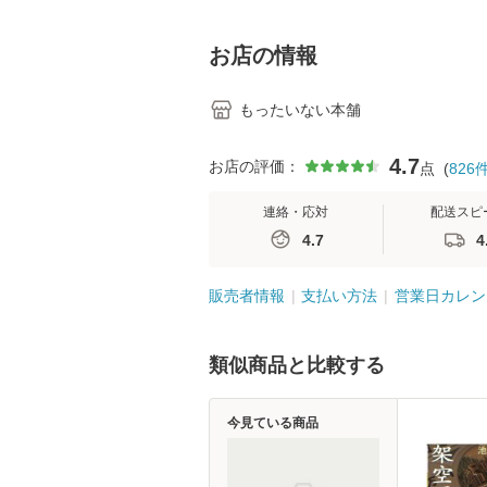
料】
学テキストNiCE)
島恵 藤本幸三 /
堂 [単行
お店の情報
もったいない本舗
4.7
お店の評価：
点
(
826
連絡・応対
配送スピ
4.7
4
販売者情報
支払い方法
営業日カレン
類似商品と比較する
今見ている商品