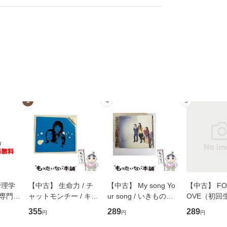
3
4
5
管理学
【中古】 生命力 / チ
【中古】 My song Yo
【中古】 FOR
専門職
ャットモンチー / キュ
ur song / いきものが
OVE（初回
ントス
ーンレコード [CD]
かり / [CD]【メール便
盤） / 清水
355
289
289
円
円
円
(看護
【メール便送料無料】
送料無料】
ミリヤ / [CD]【メール