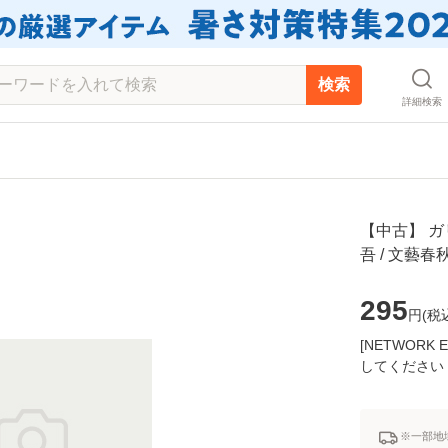
検索
詳細検索
【中古】 ガ
吾 / 文藝
295
円(
税
[NETWOR
してください
※一部地