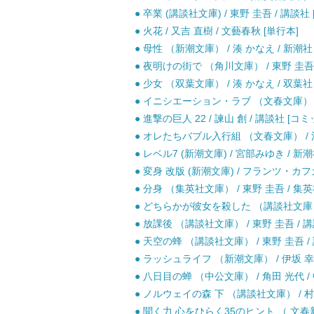
● 卒業 (講談社文庫) / 東野 圭吾 / 講談社 
● 火花 / 又吉 直樹 / 文藝春秋 [単行本]
● 母性 （新潮文庫） / 湊 かなえ / 新潮社 
● 夜明けの街で （角川文庫） / 東野 圭吾 / 
● 少女 （双葉文庫） / 湊 かなえ / 双葉社 
● イニシエーション・ラブ （文春文庫） / 
● 進撃の巨人 22 / 諫山 創 / 講談社 [コミ
● オレたちバブル入行組 （文春文庫） / 池
● レベル7 (新潮文庫) / 宮部みゆき / 新潮
● 変身 改版 (新潮文庫) / フランツ・カフ
● 分身 （集英社文庫） / 東野 圭吾 / 集英
● どちらかが彼女を殺した （講談社文庫） /
● 放課後 （講談社文庫） / 東野 圭吾 / 講
● 天空の蜂 （講談社文庫） / 東野 圭吾 / 
● ラッシュライフ （新潮文庫） / 伊坂 幸太
● 八日目の蝉 （中公文庫） / 角田 光代 
● ノルウェイの森 下 （講談社文庫） / 村
● 聞く力 心をひらく35のヒント （ 文春新書