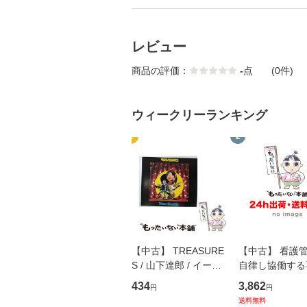
レビュー
商品の評価：
-
点
(0件)
ウィークリーランキング
1
2
【中古】 TREASURE
【中古】 看護
S / 山下達郎 / イース
自律し協働する
トウエスト・ジャパン
の看護マネジメ
434
3,862
円
円
[CD]【メール便送料無
キル 改訂第3版 
送料無料