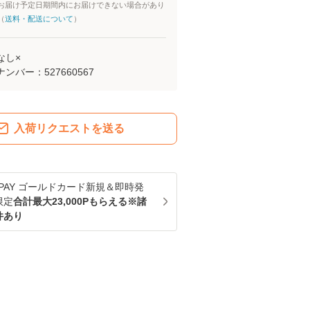
お届け予定日期間内にお届けできない場合があり
（
送料・配送について
）
なし×
ナンバー：
527660567
入荷リクエストを送る
u PAY ゴールドカード新規＆即時発
限定
合計最大23,000Pもらえる※諸
件あり