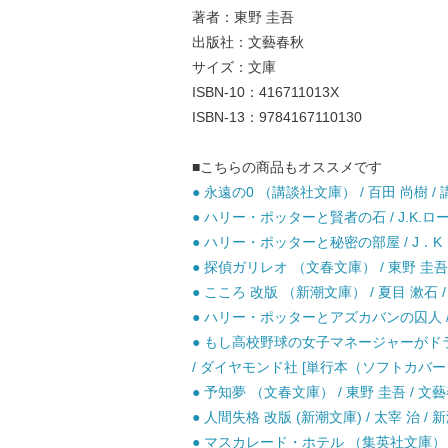
著者：東野 圭吾
出版社：文藝春秋
サイズ：文庫
ISBN-10：416711013X
ISBN-13：9784167110130
■こちらの商品もオススメです
● 永遠の0 （講談社文庫） / 百田 尚樹 / 
● ハリー・ポッターと賢者の石 / J.K.ロ
● ハリー・ポッターと秘密の部屋 / J．K．
● 探偵ガリレオ （文春文庫） / 東野 圭吾 
● こころ 改版 （新潮文庫） / 夏目 漱石 /
● ハリー・ポッターとアズカバンの囚人 / J
● もし高校野球の女子マネージャーがドラ
/ ダイヤモンド社 [単行本（ソフトカバー
● 予知夢 （文春文庫） / 東野 圭吾 / 文藝
● 人間失格 改版 (新潮文庫) / 太宰 治 / 新
● マスカレード・ホテル （集英社文庫） / 