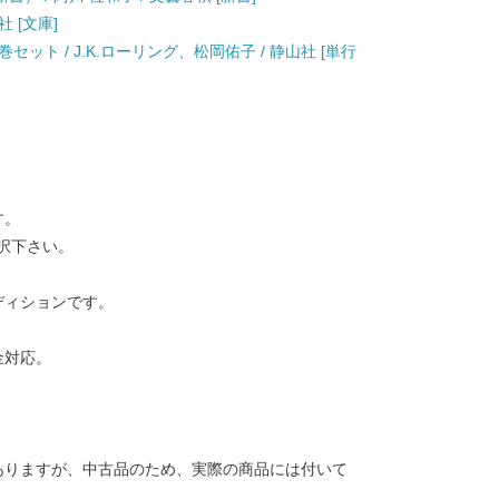
社 [文庫]
ット / J.K.ローリング、松岡佑子 / 静山社 [単行
す。
択下さい。
ディションです。
金対応。
ありますが、中古品のため、実際の商品には付いて