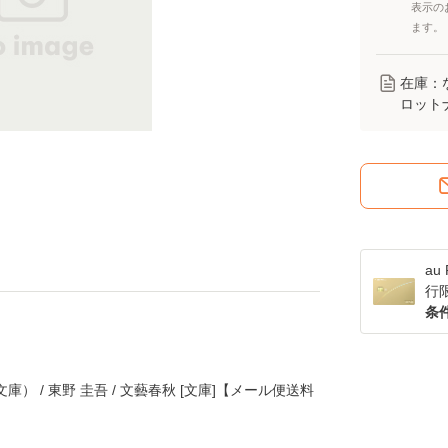
表示の
ます。
在庫：
ロット
a
行
条
） / 東野 圭吾 / 文藝春秋 [文庫]【メール便送料