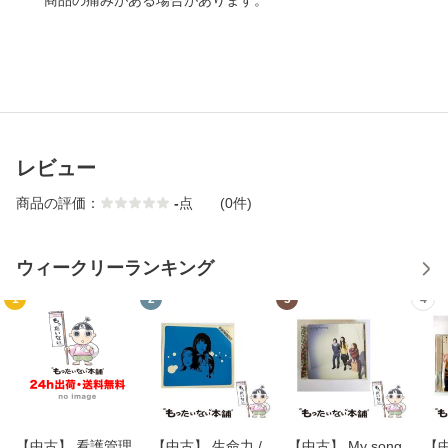
商品の痛みがある場合があります。
レビュー
商品の評価：
-
点
(0件)
ウィークリーランキング
1
2
3
4
【中古】 看護管理
【中古】 生命力 /
【中古】 My song
【中