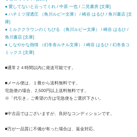
● 愛してないと云ってくれ / 中原 一也 / 二見書房 [文庫]
● ハチミツ浸透圧 （角川ルビー文庫） / 崎谷 はるひ / 角川書店 [文
庫]
● ミルククラウンのくちびる （角川ルビー文庫） / 崎谷 はるひ /
角川書店 [文庫]
● しなやかな熱情 （幻冬舎ルチル文庫） / 崎谷 はるひ / 幻冬舎コ
ミックス [文庫]
■通常２４時間以内に発送可能です。
■メール便は、１冊から送料無料です。
宅急便の場合、2,500円以上送料無料です。
※「代引き」ご希望の方は宅急便をご選択下さい。
■中古品ではございますが、良好なコンディションです。
■万が一品質に不備が有った場合は、返金対応。