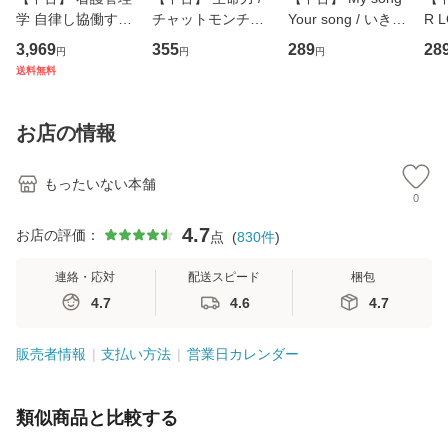
学 自律し協働する
チャットモンチー /
Your song / いきも
R 
専門職の看護マネ
キューンレコード
のがかり / [CD]
産限
3,969
355
289
28
円
円
円
ジメントスキル 改
[CD]【メール便送
【メール便送料無
翔太
送料無料
訂第3版 (看護学テ
料無料】
料】
[C
キストNiCE) / 手島
料
恵 藤本幸三 / 南江
お店の情報
堂 [単行
もったいない本舗
0
4.7
お店の評価：
点
(
830
件
)
連絡・応対
配送スピード
梱包
4.7
4.6
4.7
販売者情報
支払い方法
営業日カレンダー
類似商品と比較する