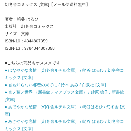
幻冬舎コミックス [文庫]【メール便送料無料】
著者：崎谷 はるひ
出版社：幻冬舎コミックス
サイズ：文庫
ISBN-10：4344807359
ISBN-13：9784344807358
■こちらの商品もオススメです
● はなやかな哀情 （幻冬舎ルチル文庫） / 崎谷 はるひ / 幻冬舎コ
ミックス [文庫]
● 君も知らない邪恋の果てに / 鈴木 あみ / 白泉社 [文庫]
● 言ノ葉ノ世界 （新書館ディアプラス文庫） / 砂原 糖子 / 新書館
[文庫]
● あでやかな愁情 （幻冬舎ルチル文庫） / 崎谷はるひ / 幻冬舎 [文
庫]
● あざやかな恋情 （幻冬舎ルチル文庫） / 崎谷 はるひ / 幻冬舎コ
ミックス [文庫]