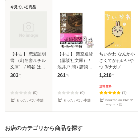
今見ている商品
【中古】 恋愛証明
【中古】 架空通貨
ちいかわ なんか小
書 （幻冬舎ルチル
（講談社文庫） /
さくてかわいいや
文庫） / 崎谷 はる
池井戸 潤 / 講談社
つ 3/ナガノ
ひ / 幻冬舎コミッ
[文庫]【メール便送
303
261
1,210
円
円
円
クス [文庫]【メー
料無料】
ル便送料無料】
送料無料
(0)
(0)
(1)
もったいない本舗
もったいない本舗
bookfan au PAY マ
ーケット店
お店のカテゴリから商品を探す