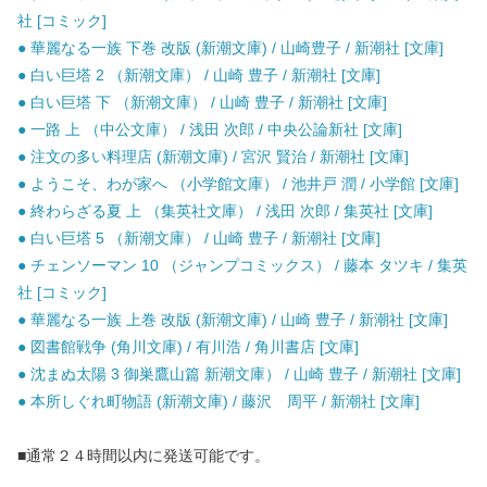
社 [コミック]
● 華麗なる一族 下巻 改版 (新潮文庫) / 山崎豊子 / 新潮社 [文庫]
● 白い巨塔 2 （新潮文庫） / 山崎 豊子 / 新潮社 [文庫]
● 白い巨塔 下 （新潮文庫） / 山崎 豊子 / 新潮社 [文庫]
● 一路 上 （中公文庫） / 浅田 次郎 / 中央公論新社 [文庫]
● 注文の多い料理店 (新潮文庫) / 宮沢 賢治 / 新潮社 [文庫]
● ようこそ、わが家へ （小学館文庫） / 池井戸 潤 / 小学館 [文庫]
● 終わらざる夏 上 （集英社文庫） / 浅田 次郎 / 集英社 [文庫]
● 白い巨塔 5 （新潮文庫） / 山崎 豊子 / 新潮社 [文庫]
● チェンソーマン 10 （ジャンプコミックス） / 藤本 タツキ / 集英
社 [コミック]
● 華麗なる一族 上巻 改版 (新潮文庫) / 山崎 豊子 / 新潮社 [文庫]
● 図書館戦争 (角川文庫) / 有川浩 / 角川書店 [文庫]
● 沈まぬ太陽 3 御巣鷹山篇 新潮文庫） / 山崎 豊子 / 新潮社 [文庫]
● 本所しぐれ町物語 (新潮文庫) / 藤沢 周平 / 新潮社 [文庫]
■通常２４時間以内に発送可能です。