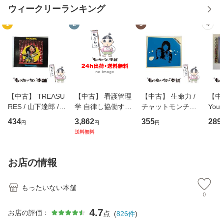
ウィークリーランキング
1
2
3
4
【中古】 TREASU
【中古】 看護管理
【中古】 生命力 /
【中
RES / 山下達郎 /
学 自律し協働する
チャットモンチー /
You
イーストウエス
専門職の看護マネ
キューンレコード
のがか
434
3,862
355
28
円
円
円
ト・ジャパン [CD]
ジメントスキル 改
[CD]【メール便送
【
送料無料
【メール便送料無
訂第3版 (看護学テ
料無料】
料
料】
キストNiCE) / 手島
恵 藤本幸三 / 南江
お店の情報
堂 [単行
もったいない本舗
0
4.7
お店の評価：
点
(
826
件
)