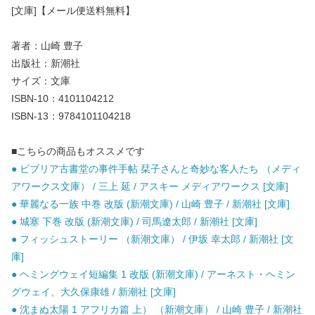
[文庫]【メール便送料無料】
著者：山崎 豊子
出版社：新潮社
サイズ：文庫
ISBN-10：4101104212
ISBN-13：9784101104218
■こちらの商品もオススメです
● ビブリア古書堂の事件手帖 栞子さんと奇妙な客人たち （メディ
アワークス文庫） / 三上 延 / アスキー メディアワークス [文庫]
● 華麗なる一族 中巻 改版 (新潮文庫) / 山崎 豊子 / 新潮社 [文庫]
● 城塞 下巻 改版 (新潮文庫) / 司馬遼太郎 / 新潮社 [文庫]
● フィッシュストーリー （新潮文庫） / 伊坂 幸太郎 / 新潮社 [文
庫]
● ヘミングウェイ短編集 1 改版 (新潮文庫) / アーネスト・ヘミン
グウェイ、大久保康雄 / 新潮社 [文庫]
● 沈まぬ太陽 1 アフリカ篇 上） （新潮文庫） / 山崎 豊子 / 新潮社