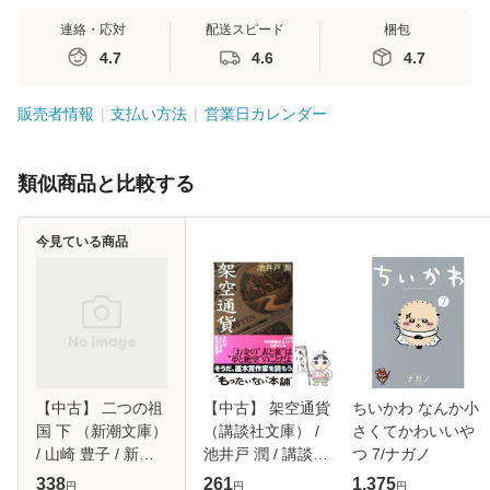
連絡・応対
配送スピード
梱包
4.7
4.6
4.7
販売者情報
支払い方法
営業日カレンダー
類似商品と比較する
今見ている商品
【中古】 二つの祖
【中古】 架空通貨
ちいかわ なんか小
国 下 （新潮文庫）
（講談社文庫） /
さくてかわいいや
/ 山崎 豊子 / 新潮
池井戸 潤 / 講談社
つ 7/ナガノ
社 [文庫]【メール
[文庫]【メール便送
338
261
1,375
円
円
円