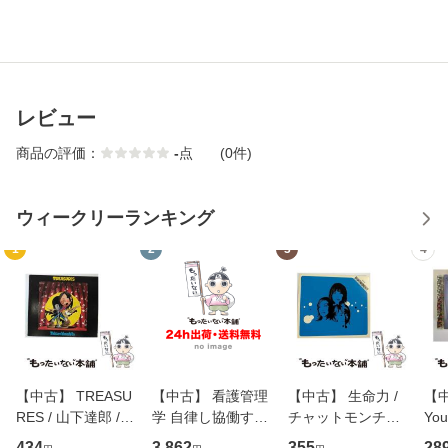
レビュー
商品の評価：
-
点
(0件)
ウィークリーランキング
1
2
3
4
【中古】 TREASU
【中古】 看護管理
【中古】 生命力 /
【中
RES / 山下達郎 /
学 自律し協働する
チャットモンチー /
You
イーストウエス
専門職の看護マネ
キューンレコード
のがか
434
3,862
355
28