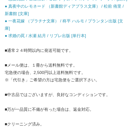
● 真夜中のレモネード （新書館ディアプラス文庫） / 松前 侑里 /
新書館 [文庫]
● 一夜花嫁 （プラチナ文庫） / 柊平 ハルモ / プランタン出版 [文
庫]
● 求婚の罠 / 水瀬 結月 / リブレ出版 [単行本]
■通常２４時間以内に発送可能です。
■メール便は、１冊から送料無料です。
宅急便の場合、2,500円以上送料無料です。
※「代引き」ご希望の方は宅急便をご選択下さい。
■中古品ではございますが、良好なコンディションです。
■万が一品質に不備が有った場合は、返金対応。
■クリーニング済み。