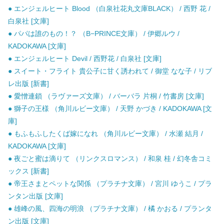
● エンジェルヒート Blood （白泉社花丸文庫BLACK） / 西野 花 /
白泉社 [文庫]
● パパは誰のもの！？ （B−PRINCE文庫） / 伊郷ルウ /
KADOKAWA [文庫]
● エンジェルヒート Devil / 西野花 / 白泉社 [文庫]
● スイート・フライト 貴公子に甘く誘われて / 御堂 なな子 / リブ
レ出版 [新書]
● 愛憎連鎖 （ラヴァーズ文庫） / バーバラ 片桐 / 竹書房 [文庫]
● 獅子の王様 （角川ルビー文庫） / 天野 かづき / KADOKAWA [文
庫]
● もふもふしたくば嫁になれ （角川ルビー文庫） / 水瀬 結月 /
KADOKAWA [文庫]
● 夜ごと蜜は滴りて （リンクスロマンス） / 和泉 桂 / 幻冬舎コミ
ックス [新書]
● 帝王さまとペットな関係 （プラチナ文庫） / 宮川 ゆうこ / プラ
ンタン出版 [文庫]
● 雄峰の風、四海の明浪 （プラチナ文庫） / 橘 かおる / プランタ
ン出版 [文庫]