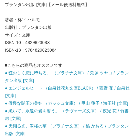
プランタン出版 [文庫]【メール便送料無料】
著者：柊平 ハルモ
出版社：プランタン出版
サイズ：文庫
ISBN-10：482962308X
ISBN-13：9784829623084
■こちらの商品もオススメです
● 狂おしく恋に堕ちる。 （プラチナ文庫） / 鬼塚 ツヤコ / プラン
タン出版 [文庫]
● エンジェルヒート （白泉社花丸文庫BLACK） / 西野 花 / 白泉社
[文庫]
● 傲慢な闇王の美姫 （ガッシュ文庫） / 甲山 蓮子 / 海王社 [文庫]
● 跪いて、永遠の愛を誓う。 （ラヴァーズ文庫） / 夜光 花 / 竹書
房 [文庫]
● 天翔る光、翠楼の華 （プラチナ文庫） / 橘 かおる / プランタン
出版 [文庫]