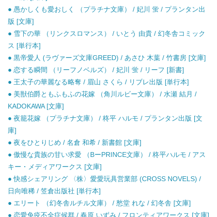
● 愚かしくも愛おしく （プラチナ文庫） / 妃川 蛍 / プランタン出
版 [文庫]
● 雪下の華 （リンクスロマンス） / いとう 由貴 / 幻冬舎コミック
ス [単行本]
● 黒帝愛人 (ラヴァーズ文庫GREED) / あさひ 木葉 / 竹書房 [文庫]
● 恋する瞬間 （リーフノベルズ） / 妃川 蛍 / リーフ [新書]
● 王太子の華麗なる略奪 / 眉山 さくら / リブレ出版 [単行本]
● 美獣伯爵ともふもふの花嫁 （角川ルビー文庫） / 水瀬 結月 /
KADOKAWA [文庫]
● 夜籠花嫁 （プラチナ文庫） / 柊平 ハルモ / プランタン出版 [文
庫]
● 夜をひとりじめ / 名倉 和希 / 新書館 [文庫]
● 傲慢な貴族の甘い求愛 （BーPRINCE文庫） / 柊平ハルモ / アス
キー・メディアワークス [文庫]
● 快感シェアリング 〈株〉愛愛玩具営業部 (CROSS NOVELS) /
日向唯稀 / 笠倉出版社 [単行本]
● エリート （幻冬舎ルチル文庫） / 愁堂 れな / 幻冬舎 [文庫]
● 恋愛免疫不全症候群 / 春原 いずみ / フロンティアワークス [文庫]