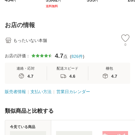
円
円
円
ト・ジャパン [CD]
ジメントスキル 改
[CD]【メール便送
【
送料無料
【メール便送料無
訂第3版 (看護学テ
料無料】
料
料】
キストNiCE) / 手島
恵 藤本幸三 / 南江
お店の情報
堂 [単行
もったいない本舗
0
4.7
お店の評価：
点
(
826
件
)
連絡・応対
配送スピード
梱包
4.7
4.6
4.7
販売者情報
支払い方法
営業日カレンダー
類似商品と比較する
今見ている商品