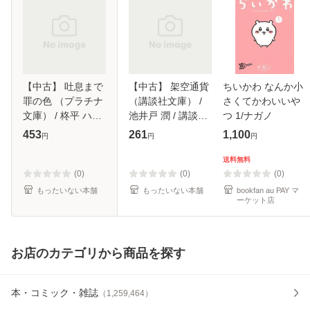
【中古】 吐息まで
【中古】 架空通貨
ちいかわ なんか小
罪の色 （プラチナ
（講談社文庫） /
さくてかわいいや
文庫） / 柊平 ハル
池井戸 潤 / 講談社
つ 1/ナガノ
モ / プランタン出
[文庫]【メール便送
453
261
1,100
円
円
円
版 [文庫]【メール
料無料】
便送料無料】
送料無料
(0)
(0)
(0)
もったいない本舗
もったいない本舗
bookfan au PAY マ
ーケット店
お店のカテゴリから商品を探す
本・コミック・雑誌
（
1,259,464
）