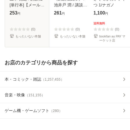
[単行本]【メール便
池井戸 潤 / 講談社
つ 1/ナガノ
送料無料】
[文庫]【メール便送
253
261
1,100
円
円
円
料無料】
送料無料
(0)
(0)
(0)
もったいない本舗
もったいない本舗
bookfan au PAY マ
ーケット店
お店のカテゴリから商品を探す
本・コミック・雑誌
（
1,257,455
）
音楽・映像
（
151,155
）
ゲーム機・ゲームソフト
（
280
）