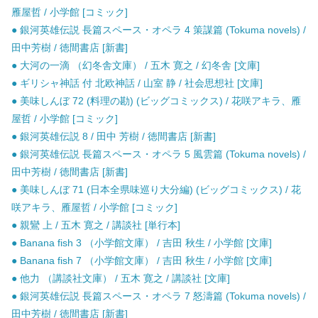
雁屋哲 / 小学館 [コミック]
● 銀河英雄伝説 長篇スペース・オペラ 4 策謀篇 (Tokuma novels) /
田中芳樹 / 徳間書店 [新書]
● 大河の一滴 （幻冬舎文庫） / 五木 寛之 / 幻冬舎 [文庫]
● ギリシャ神話 付 北欧神話 / 山室 静 / 社会思想社 [文庫]
● 美味しんぼ 72 (料理の勘) (ビッグコミックス) / 花咲アキラ、雁
屋哲 / 小学館 [コミック]
● 銀河英雄伝説 8 / 田中 芳樹 / 徳間書店 [新書]
● 銀河英雄伝説 長篇スペース・オペラ 5 風雲篇 (Tokuma novels) /
田中芳樹 / 徳間書店 [新書]
● 美味しんぼ 71 (日本全県味巡り大分編) (ビッグコミックス) / 花
咲アキラ、雁屋哲 / 小学館 [コミック]
● 親鸞 上 / 五木 寛之 / 講談社 [単行本]
● Banana fish 3 （小学館文庫） / 吉田 秋生 / 小学館 [文庫]
● Banana fish 7 （小学館文庫） / 吉田 秋生 / 小学館 [文庫]
● 他力 （講談社文庫） / 五木 寛之 / 講談社 [文庫]
● 銀河英雄伝説 長篇スペース・オペラ 7 怒濤篇 (Tokuma novels) /
田中芳樹 / 徳間書店 [新書]