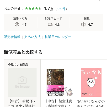
4.7
お店の評価：
点
(
830
件
)
連絡・応対
配送スピード
梱包
4.7
4.6
4.7
販売者情報
支払い方法
営業日カレンダー
類似商品と比較する
今見ている商品
【中古】 親鸞 下 /
【中古】 架空通貨
ちいかわ なんか小
五木 寛之 / 講談社
（講談社文庫） /
さくてかわいいや