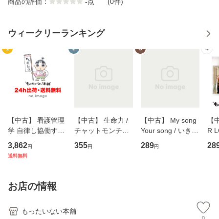
商品の評価：
-
点
(0件)
ウィークリーランキング
1
2
3
4
【中古】 看護管理
【中古】 生命力 /
【中古】 My song
【中
学 自律し協働する
チャットモンチー /
Your song / いきも
R 
専門職の看護マネ
キューンレコード
のがかり / [CD]
産限
3,862
355
289
28
円
円
円
ジメントスキル 改
[CD]【メール便送
【メール便送料無
翔太
送料無料
訂第3版 (看護学テ
料無料】
料】
[C
キストNiCE) / 手島
料
恵 藤本幸三 / 南江
お店の情報
堂 [単行
もったいない本舗
0