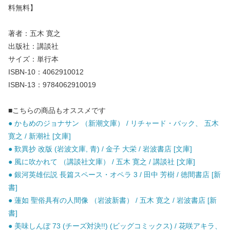
料無料】
著者：五木 寛之
出版社：講談社
サイズ：単行本
ISBN-10：4062910012
ISBN-13：9784062910019
■こちらの商品もオススメです
● かもめのジョナサン （新潮文庫） / リチャード・バック、 五木
寛之 / 新潮社 [文庫]
● 歎異抄 改版 (岩波文庫, 青) / 金子 大栄 / 岩波書店 [文庫]
● 風に吹かれて （講談社文庫） / 五木 寛之 / 講談社 [文庫]
● 銀河英雄伝説 長篇スペース・オペラ 3 / 田中 芳樹 / 徳間書店 [新
書]
● 蓮如 聖俗具有の人間像 （岩波新書） / 五木 寛之 / 岩波書店 [新
書]
● 美味しんぼ 73 (チーズ対決!!) (ビッグコミックス) / 花咲アキラ、