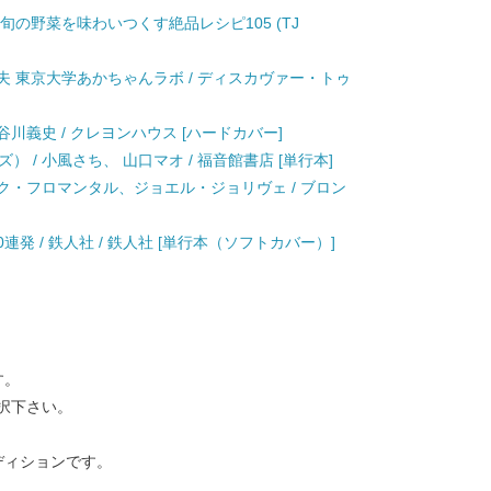
版 旬の野菜を味わいつくす絶品レシピ105 (TJ
一夫 東京大学あかちゃんラボ / ディスカヴァー・トゥ
谷川義史 / クレヨンハウス [ハードカバー]
 / 小風さち、 山口マオ / 福音館書店 [単行本]
ュック・フロマンタル、ジョエル・ジョリヴェ / ブロン
発 / 鉄人社 / 鉄人社 [単行本（ソフトカバー）]
す。
択下さい。
ディションです。