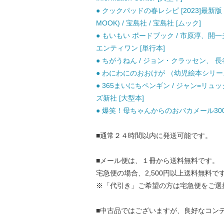
● クックパッドの春レシピ [2023]最新
MOOK) / 宝島社 / 宝島社 [ムック]
● もいもい ボードブック / 市原淳、開
エンティワン [単行本]
● ちがうねん / ジョン・クラッセン、 長
● わにわにのおおけが （幼児絵本シリーズ）
● 365まいにちペンギン / ジャン=リ
ズ新社 [大型本]
● 爆笑！母ちゃんからのおバカメール300連
■通常２４時間以内に発送可能です。
■メール便は、１冊から送料無料です。
宅急便の場合、2,500円以上送料無料で
※「代引き」ご希望の方は宅急便をご選
■中古品ではございますが、良好なコン