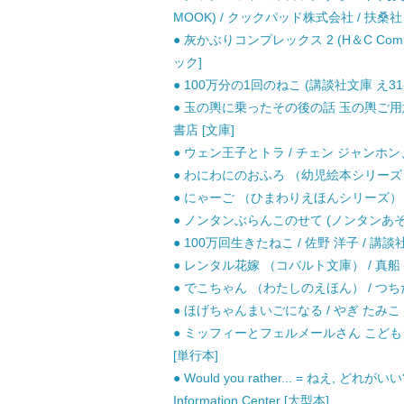
MOOK) / クックパッド株式会社 / 扶桑社
● 灰かぶりコンプレックス 2 (H＆C Comics i
ック]
● 100万分の1回のねこ (講談社文庫 え31-
● 玉の輿に乗ったその後の話 玉の輿ご用意
書店 [文庫]
● ウェン王子とトラ / チェン ジャンホン、
● わにわにのおふろ （幼児絵本シリーズ） /
● にゃーご （ひまわりえほんシリーズ） / 
● ノンタンぶらんこのせて (ノンタンあそぼう
● 100万回生きたねこ / 佐野 洋子 / 講談社
● レンタル花嫁 （コバルト文庫） / 真船 る
● でこちゃん （わたしのえほん） / つちだ 
● ほげちゃんまいごになる / やぎ たみこ /
● ミッフィーとフェルメールさん こどもと
[単行本]
● Would you rather... = ねえ, どれがいい
Information Center [大型本]