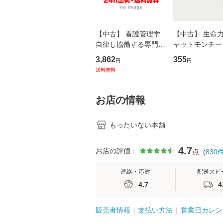
【中古】 看護管理学
【中古】 生命力 
自律し協働する専門職
ャットモンチー 
の看護マネジメントス
ーンレコード [C
3,862
355
円
円
キル 改訂第3版 (看護
【メール便送料
送料無料
学テキストNiCE) / 手
島恵 藤本幸三 / 南江
堂 [単行
お店の情報
もったいない本舗
4.7
お店の評価：
点
(
830
連絡・応対
配送スピ
4.7
4
販売者情報
支払い方法
営業日カレン