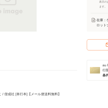
表示の
ます。
在庫：
ロット
a
行
条
こ / 偕成社 [単行本]【メール便送料無料】