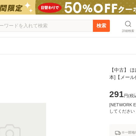
検索
詳細検索
【中古】 ほげ
本]【メー
291
円(
税
[NETWOR
してください
※一部地