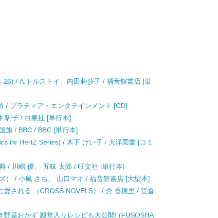
6) / A.トルストイ、内田莉莎子 / 福音館書店 [単
十二楽坊 / プラティア・エンタテインメント [CD]
駒子 / 白泉社 [単行本]
 BBC / BBC [単行本]
hr HertZ Series) / 木下 けい子 / 大洋図書 [コミ
 川嶋 優、 五味 太郎 / 旺文社 [単行本]
 / 小風 さち、 山口マオ / 福音館書店 [大型本]
る （CROSS NOVELS） / 秀 香穂里 / 笠倉
菜おかず 殿堂入りレシピも大公開! (FUSOSHA