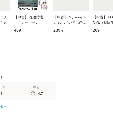
/ チ
【中古】 発達障害
【中古】 My song Yo
【中古】 FOR
/ キュ
「グレーゾーン」 そ
ur song / いきものが
OVE（初回
D]
の正しい理解と克服法
かり / [CD]【メール便
盤） / 清水
409
289
289
円
円
円
無料】
(SB新書 572) / 岡田尊
送料無料】
ミリヤ / [CD]【メール
司 / ＳＢクリエイティ
便送料無料
ブ [新書]【メール便送
料無料】
件
)
ード
梱包
.6
4.7
ダー