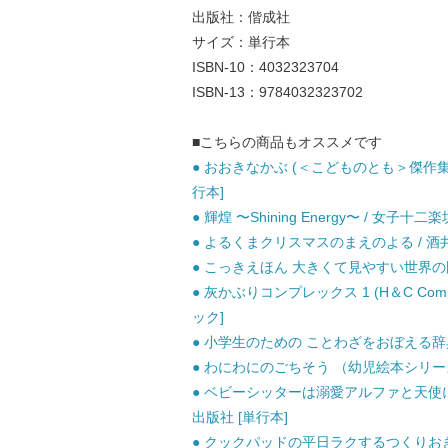
出版社：偕成社
サイズ：単行本
ISBN-10：4032323704
ISBN-13：9784032323702
■こちらの商品もオススメです
● おおきなかぶ (＜こどものとも＞傑作集 2
行本]
● 輝煌 〜Shining Energy〜 / 女子
● よるくまクリスマスのまえのよる / 酒井 
● こっきえほん 大きくて見やすい世界の国旗 /
● 灰かぶりコンプレックス 1 (H＆C Comics i
ック]
● 小学生のための ことわざをおぼえる辞典 /
● わにわにのごちそう （幼児絵本シリーズ）
● ベビーシッターは溺愛アルファと天使に愛され
出版社 [単行本]
● クックパッドの平日ラクするつくりおき野