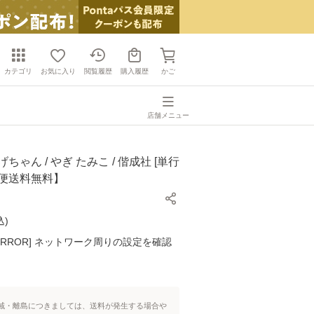
カテゴリ
お気に入り
閲覧履歴
購入履歴
かご
店舗メニュー
ちゃん / やぎ たみこ / 偕成社 [単行
ル便送料無料】
込
)
K ERROR] ネットワーク周りの設定を確認
域・離島につきましては、送料が発生する場合や