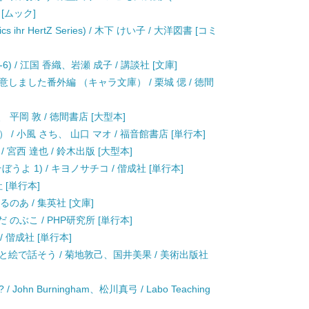
 [ムック]
hr HertZ Series) / 木下 けい子 / 大洋図書 [コミ
6) / 江国 香織、岩瀬 成子 / 講談社 [文庫]
しました番外編 （キャラ文庫） / 栗城 偲 / 徳間
 平岡 敦 / 徳間書店 [大型本]
 小風 さち、 山口 マオ / 福音館書店 [単行本]
宮西 達也 / 鈴木出版 [大型本]
よ 1) / キヨノサチコ / 偕成社 [単行本]
 [単行本]
のあ / 集英社 [文庫]
のぶこ / PHP研究所 [単行本]
 偕成社 [単行本]
絵で話そう / 菊地敦己、国井美果 / 美術出版社
? / John Burningham、松川真弓 / Labo Teaching