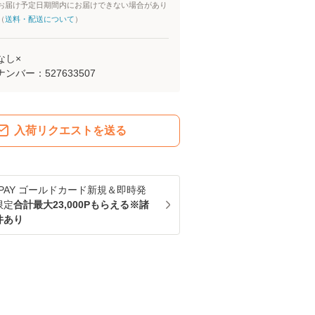
お届け予定日期間内にお届けできない場合があり
（
送料・配送について
）
なし×
ナンバー：
527633507
入荷リクエストを送る
u PAY ゴールドカード新規＆即時発
限定
合計最大23,000Pもらえる※諸
件あり