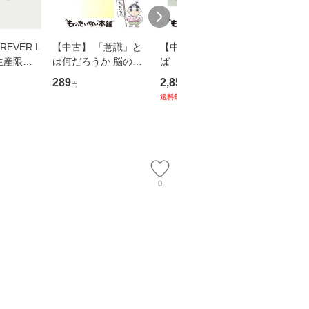
EVER L
【中古】 「意識」と
【中古】 耳をすませ
【中古】
生産限定
は何だろうか 脳の来
ば 〈2枚組〉 [DVD] /
も2時間
翔太×加藤
歴、知覚の錯誤 （講
ブエナ・ビスタ・ホー
めるよう
289
2,852
253
円
円
円
談社現代新書） / 下条
ム・エンターテイメン
計超入門！
送料無料
】
信輔 / 講談社 [新書]
ト [DVD]【メール便送
隆 / 高
【メール便送料無料】
料無料】
（ソフト
【メール
0