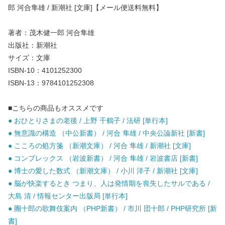
郎 河合隼雄 / 新潮社 [文庫]【メール便送料無料】
著者：茂木健一郎 河合隼雄
出版社：新潮社
サイズ：文庫
ISBN-10：4101252300
ISBN-13：9784101252308
■こちらの商品もオススメです
● おひとりさまの老後 / 上野 千鶴子 / 法研 [単行本]
● 無意識の構造 （中公新書） / 河合 隼雄 / 中央公論新社 [新書]
● こころの処方箋 （新潮文庫） / 河合 隼雄 / 新潮社 [文庫]
● コンプレックス （岩波新書） / 河合 隼雄 / 岩波書店 [新書]
● 博士の愛した数式 （新潮文庫） / 小川 洋子 / 新潮社 [文庫]
● 脳が快楽するとき つまり、人は発情期を喪失したサルである /
大島 清 / 情報センター出版局 [単行本]
● 團十郎の歌舞伎案内 （PHP新書） / 市川 団十郎 / PHP研究所 [新
書]