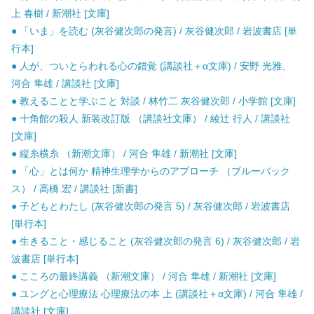
上 春樹 / 新潮社 [文庫]
● 「いま」を読む (灰谷健次郎の発言) / 灰谷健次郎 / 岩波書店 [単
行本]
● 人が、ついとらわれる心の錯覚 (講談社＋α文庫) / 安野 光雅、
河合 隼雄 / 講談社 [文庫]
● 教えることと学ぶこと 対談 / 林竹二 灰谷健次郎 / 小学館 [文庫]
● 十角館の殺人 新装改訂版 （講談社文庫） / 綾辻 行人 / 講談社
[文庫]
● 縦糸横糸 （新潮文庫） / 河合 隼雄 / 新潮社 [文庫]
● 「心」とは何か 精神生理学からのアプローチ （ブルーバック
ス） / 高橋 宏 / 講談社 [新書]
● 子どもとわたし (灰谷健次郎の発言 5) / 灰谷健次郎 / 岩波書店
[単行本]
● 生きること・感じること (灰谷健次郎の発言 6) / 灰谷健次郎 / 岩
波書店 [単行本]
● こころの最終講義 （新潮文庫） / 河合 隼雄 / 新潮社 [文庫]
● ユングと心理療法 心理療法の本 上 (講談社＋α文庫) / 河合 隼雄 /
講談社 [文庫]