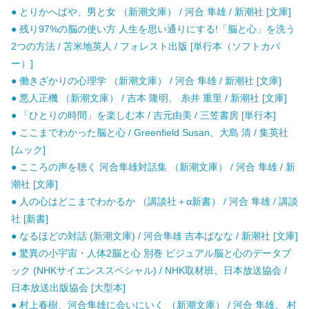
● とりかへばや、男と女 （新潮文庫） / 河合 隼雄 / 新潮社 [文庫]
● 残り97%の脳の使い方 人生を思い通りにする!「脳と心」を洗う
2つの方法 / 苫米地英人 / フォレスト出版 [単行本（ソフトカバ
ー）]
● 働きざかりの心理学 （新潮文庫） / 河合 隼雄 / 新潮社 [文庫]
● 悪人正機 （新潮文庫） / 吉本 隆明、 糸井 重里 / 新潮社 [文庫]
● 「ひとりの時間」を楽しむ本 / 吉元由美 / 三笠書房 [単行本]
● ここまでわかった脳と心 / Greenfield Susan、大島 清 / 集英社
[ムック]
● こころの声を聴く 河合隼雄対話集 （新潮文庫） / 河合 隼雄 / 新
潮社 [文庫]
● 人の心はどこまでわかるか （講談社＋α新書） / 河合 隼雄 / 講談
社 [新書]
● なるほどの対話 (新潮文庫) / 河合隼雄 吉本ばなな / 新潮社 [文庫]
● 驚異の小宇宙・人体2脳と心 別巻 ビジュアル脳と心のデータブ
ック (NHKサイエンススペシャル) / NHK取材班、日本放送協会 /
日本放送出版協会 [大型本]
● 村上春樹、河合隼雄に会いにいく （新潮文庫） / 河合 隼雄、 村