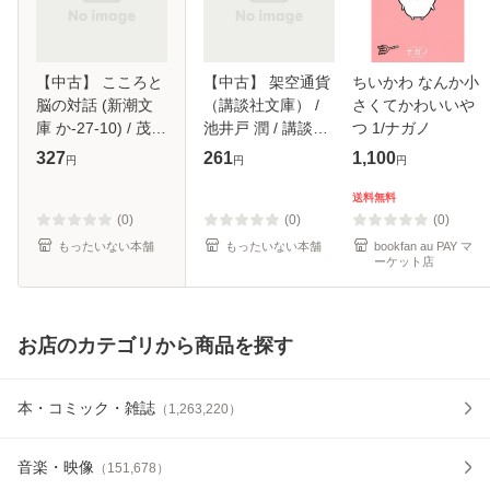
【中古】 こころと
【中古】 架空通貨
ちいかわ なんか小
脳の対話 (新潮文
（講談社文庫） /
さくてかわいいや
庫 か-27-10) / 茂木
池井戸 潤 / 講談社
つ 1/ナガノ
健一郎 河合隼雄 /
[文庫]【メール便送
327
261
1,100
円
円
円
新潮社 [文庫]【メ
料無料】
ール便送料無料】
送料無料
(0)
(0)
(0)
もったいない本舗
もったいない本舗
bookfan au PAY マ
ーケット店
お店のカテゴリから商品を探す
本・コミック・雑誌
（
1,263,220
）
音楽・映像
（
151,678
）