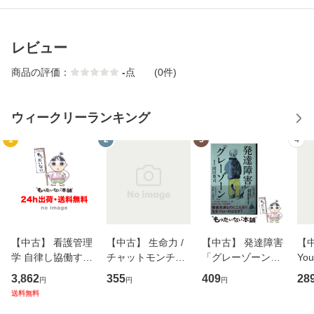
レビュー
商品の評価：
-
点
(0件)
ウィークリーランキング
1
2
3
4
【中古】 看護管理
【中古】 生命力 /
【中古】 発達障害
【中
学 自律し協働する
チャットモンチー /
「グレーゾーン」
You
専門職の看護マネ
キューンレコード
その正しい理解と
のがか
3,862
355
409
28
円
円
円
ジメントスキル 改
[CD]【メール便送
克服法 (SB新書 57
【
送料無料
訂第3版 (看護学テ
料無料】
2) / 岡田尊司 / Ｓ
料