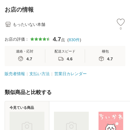
キストNiCE) / 手島
Ｂクリエイティブ
恵 藤本幸三 / 南江
[新書]【メール便送
お店の情報
堂 [単行
料無料】
もったいない本舗
0
4.7
お店の評価：
点
(
830
件
)
連絡・応対
配送スピード
梱包
4.7
4.6
4.7
販売者情報
支払い方法
営業日カレンダー
類似商品と比較する
今見ている商品