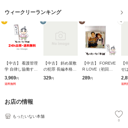
ウィークリーランキング
1
2
3
4
【中古】 看護管理
【中古】 斜め屋敷
【中古】 FOREVE
【
学 自律し協働する
の犯罪 長編本格推
R LOVE（初回生
せば
専門職の看護マネ
理小説 (光文社文
産限定盤） / 清水
VD
3,969
329
289
2,8
円
円
円
ジメントスキル 改
庫) / 島田荘司 / 光
翔太×加藤ミリヤ /
タ
送料無料
送料
訂第3版 (看護学テ
文社 [文庫]【メー
[CD]【メール便送
ター
キストNiCE) / 手島
ル便送料無料】
料無料】
VD
恵 藤本幸三 / 南江
料
お店の情報
堂 [単行
もったいない本舗
0