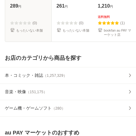
【メール便送料無
[文庫]【メール便送
289
261
1,210
円
円
円
料】
料無料】
送料無料
(0)
(0)
(1)
もったいない本舗
もったいない本舗
bookfan au PAY マ
ーケット店
お店のカテゴリから商品を探す
本・コミック・雑誌
（
1,257,329
）
音楽・映像
（
151,175
）
ゲーム機・ゲームソフト
（
280
）
au PAY マーケット
のおすすめ