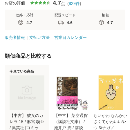
4.7
お店の評価：
点
(
829
件
)
連絡・応対
配送スピード
梱包
4.7
4.6
4.7
販売者情報
支払い方法
営業日カレンダー
類似商品と比較する
今見ている商品
【中古】 彼女のカ
【中古】 架空通貨
ちいかわ なんか小
レラ 15 / 麻宮 騎亜
（講談社文庫） /
さくてかわいいや
/ 集英社 [コミック]
池井戸 潤 / 講談社
つ 3/ナガノ