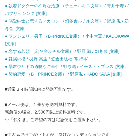
● 執着ドクターの不埒な治療 （チュールキス文庫） / 青井千寿 / J
パブリッシング [文庫]
● 溺愛紳士と恋するマカロン （幻冬舎ルチル文庫） / 野原 滋 / 幻
冬舎 [文庫]
● ランジェリー男子 （B−PRINCE文庫） / 小中大豆 / KADOKAWA
[文庫]
● 恋する若頭 （幻冬舎ルチル文庫） / 野原 滋 / 幻冬舎 [文庫]
● 隷属の檻 / 羽野 高生 / 笠倉出版社 [単行本]
● 暴君ウサギの過剰なご奉仕 / 野原滋 / イースト・プレス [文庫]
● 契約恋愛 （BーPRINCE文庫） / 野原滋 / KADOKAWA [文庫]
■通常２４時間以内に発送可能です。
■メール便は、１冊から送料無料です。
宅急便の場合、2,500円以上送料無料です。
※「代引き」ご希望の方は宅急便をご選択下さい。
■中古品ではございますが、良好なコンディションです。