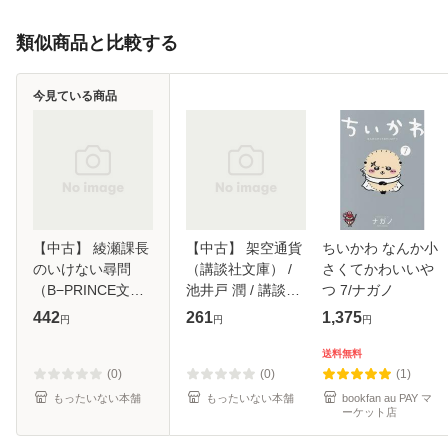
類似商品と比較する
今見ている商品
【中古】 綾瀬課長
【中古】 架空通貨
ちいかわ なんか小
のいけない尋問
（講談社文庫） /
さくてかわいいや
（B−PRINCE文
池井戸 潤 / 講談社
つ 7/ナガノ
庫） / 野原滋 /
[文庫]【メール便送
442
261
1,375
円
円
円
KADOKAWA [文庫]
料無料】
【メール便送料無
送料無料
料】
(0)
(0)
(1)
もったいない本舗
もったいない本舗
bookfan au PAY マ
ーケット店