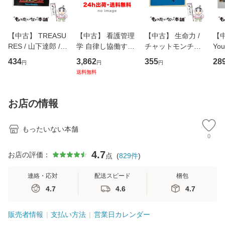
【中古】 TREASU
【中古】 看護管理
【中古】 生命力 /
【中
RES / 山下達郎 /
学 自律し協働する
チャットモンチー /
You
イーストウエス
専門職の看護マネ
キューンレコード
のがか
434
3,862
355
28
円
円
円
ト・ジャパン [CD]
ジメントスキル 改
[CD]【メール便送
【
送料無料
【メール便送料無
訂第3版 (看護学テ
料無料】
料
料】
キストNiCE) / 手島
恵 藤本幸三 / 南江
お店の情報
堂 [単行
もったいない本舗
0
4.7
お店の評価：
点
(
829
件
)
連絡・応対
配送スピード
梱包
4.7
4.6
4.7
販売者情報
支払い方法
営業日カレンダー