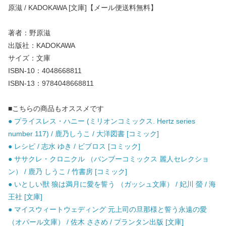
原滋 / KADOKAWA [文庫]【メール便送料無料】
著者：野原滋
出版社：KADOKAWA
サイズ：文庫
ISBN-10：4048668811
ISBN-13：9784048668811
■こちらの商品もオススメです
● プライスレス・ハニー (ミリオンコミックス. Hertz series
number 117) / 鹿乃しうこ / 大洋図書 [コミック]
● レシピ / 志水 ゆき / ビブロス [コミック]
● ササクレ・クロニクル （バンブーコミックス 麗人セレクショ
ン） / 鹿乃 しうこ / 竹書房 [コミック]
● いとしい獣 狼は満月に愛を誓う （ガッシュ文庫） / 妃川 螢 / 海
王社 [文庫]
● マイスウィートウェディング 元上司の旦那様と誓う永遠の愛
（オパール文庫） / 佐木 ささめ / プランタン出版 [文庫]