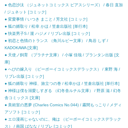
● 色恋沙汰 （ジュネットコミックス ピアスシリーズ） / 春日 直加
/ ジュネット [コミック]
● 変愛事情 / いつき まこと / 芳文社 [コミック]
● 狐の婿取り / 松幸 かほ / 笠倉出版社 [単行本]
● 快楽男子S / 瀧 ハジメ / リブレ出版 [コミック]
● 初恋と色情のトランス （角川ルビー文庫） / 鳥谷 しず /
KADOKAWA [文庫]
● 天使ノ飼育 （プラチナ文庫） / 小塚 佳哉 / プランタン出版 [文
庫]
● へびの嫁入り （ビーボーイコミックスデラックス） / 東野 海 /
リブレ出版 [コミック]
● 狐の婿取り 神様、旅立つの巻 / 松幸かほ / 笠倉出版社 [単行本]
● 神様は僕を溺愛しすぎる （幻冬舎ルチル文庫） / 野原 滋 / 幻冬
舎コミックス [文庫]
● 美術室の悪夢 (Charles Comics No.044) / 霧間もっこり / メディ
アソフト [コミック]
● エロ漫画じゃないのに、俺は （ビーボーイコミックスデラック
ス） / 南国 ばなな / リブレ [コミック]