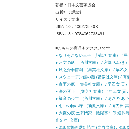
著者：日本文芸家協会
出版社：講談社
サイズ：文庫
ISBN-10：406273849X
ISBN-13：9784062738491
■こちらの商品もオススメです
● なりそこない王子 （講談社文庫） / 星 新
● お文の影 （角川文庫） / 宮部 みゆき / K
● 城之介非情剣 （集英社文庫） / 早乙女 貢
● スウェーデン館の謎 (講談社文庫) / 有栖
● 泰平の底 （集英社文庫） / 早乙女 貢 / 
● 海の琴 下 （集英社文庫） / 早乙女 貢 /
● 福音の少年 （角川文庫） / あさの あつこ
● 七つの怖い扉 （新潮文庫） / 阿刀田 高 
● 大盗の夜 土御門家・陰陽事件簿 連作時代
光文社 [文庫]
● 浅田次郎新選組読本 (文春文庫) / 浅田