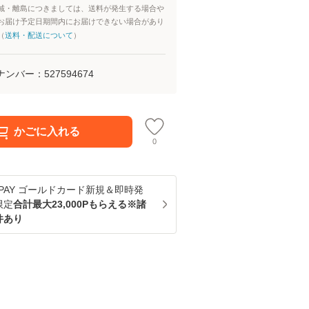
域・離島につきましては、送料が発生する場合や
お届け予定日期間内にお届けできない場合があり
（
送料・配送について
）
ナンバー：
527594674
かごに入れる
0
u PAY ゴールドカード新規＆即時発
限定
合計最大23,000Pもらえる※諸
件あり