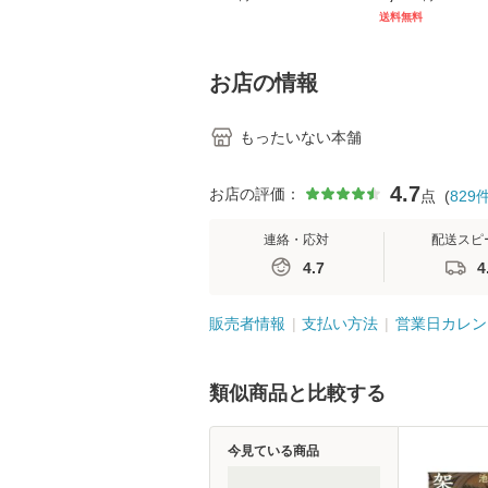
[CD]【メール便送料無
キル 改訂第3版 
送料無料
料】
学テキストNiCE)
島恵 藤本幸三 /
堂 [単行
お店の情報
もったいない本舗
4.7
お店の評価：
点
(
829
連絡・応対
配送スピ
4.7
4
販売者情報
支払い方法
営業日カレン
類似商品と比較する
今見ている商品