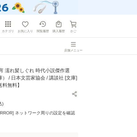
カテゴリ
お気に入り
閲覧履歴
購入履歴
かご
店舗メニュー
宵 濡れ髪しぐれ 時代小説傑作選
 / 日本文芸家協会 / 講談社 [文庫]
送料無料】
込
)
K ERROR] ネットワーク周りの設定を確認