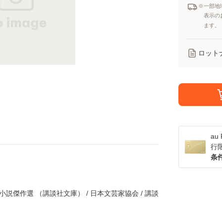
※一部地
表示の
ます。
ロット
a
行
条
小説傑作選 （講談社文庫） / 日本文芸家協会 / 講談