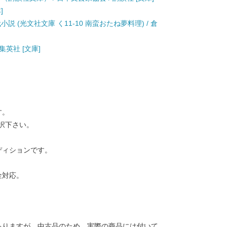
]
 (光文社文庫 く11-10 南蛮おたね夢料理) / 倉
集英社 [文庫]
す。
択下さい。
ディションです。
金対応。
ありますが、中古品のため、実際の商品には付いて