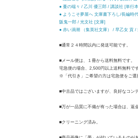
● 蔓の端々 / 乙川 優三郎 / 講談社 [単行本
● ようこそ夢屋へ 文庫書下ろし/長編時代小説
阪鬼一郎 / 光文社 [文庫]
● 赤い渦潮 （集英社文庫） / 早乙女 貢 / 
■通常２４時間以内に発送可能です。
■メール便は、１冊から送料無料です。
宅急便の場合、2,500円以上送料無料で
※「代引き」ご希望の方は宅急便をご選
■中古品ではございますが、良好なコン
■万が一品質に不備が有った場合は、返
■クリーニング済み。
■商品画像に「帯」が付いているものが