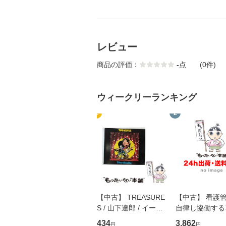
レビュー
商品の評価：
-
点
(0件)
ウィークリーランキング
1
2
【中古】 TREASURE
【中古】 看護
S / 山下達郎 / イース
自律し協働する
トウエスト・ジャパン
の看護マネジメ
434
3,862
円
円