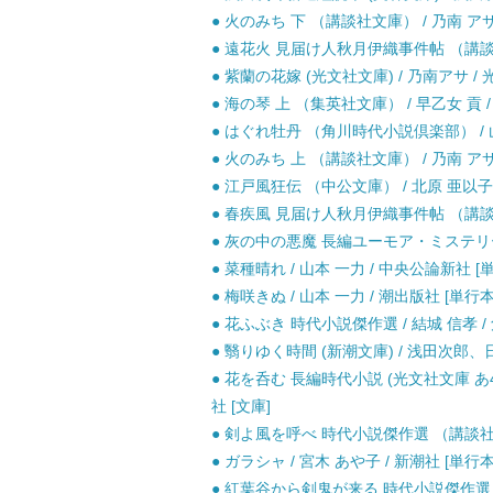
● 火のみち 下 （講談社文庫） / 乃南 アサ 
● 遠花火 見届け人秋月伊織事件帖 （講談社文
● 紫蘭の花嫁 (光文社文庫) / 乃南アサ / 
● 海の琴 上 （集英社文庫） / 早乙女 貢 /
● はぐれ牡丹 （角川時代小説倶楽部） / 山
● 火のみち 上 （講談社文庫） / 乃南 アサ 
● 江戸風狂伝 （中公文庫） / 北原 亜以子 
● 春疾風 見届け人秋月伊織事件帖 （講談社文
● 灰の中の悪魔 長編ユーモア・ミステリー (
● 菜種晴れ / 山本 一力 / 中央公論新社 [
● 梅咲きぬ / 山本 一力 / 潮出版社 [単行本
● 花ふぶき 時代小説傑作選 / 結城 信孝 /
● 翳りゆく時間 (新潮文庫) / 浅田次郎、
● 花を呑む 長編時代小説 (光文社文庫 あ46
社 [文庫]
● 剣よ風を呼べ 時代小説傑作選 （講談社文
● ガラシャ / 宮木 あや子 / 新潮社 [単行本
● 紅葉谷から剣鬼が来る 時代小説傑作選 （