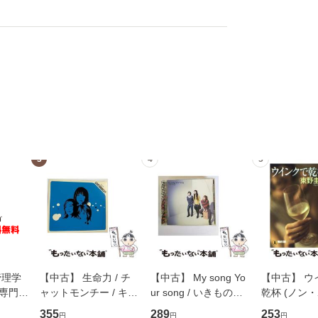
3
4
5
管理学
【中古】 生命力 / チ
【中古】 My song Yo
【中古】 ウ
専門職
ャットモンチー / キュ
ur song / いきものが
乾杯 (ノン
ントス
ーンレコード [CD]
かり / [CD]【メール便
ト) / 東野圭
355
289
253
円
円
円