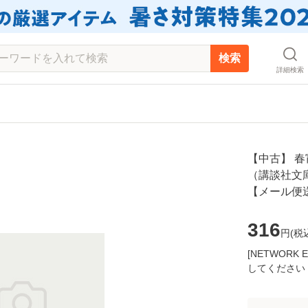
検索
詳細検索
【中古】 春
（講談社文庫）
【メール便
316
円(
税
[NETWOR
してください