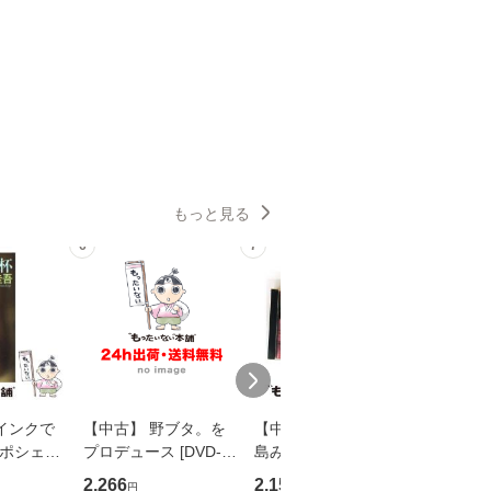
もっと見る
6
7
8
インクで
【中古】 野ブタ。を
【中古】 寒水魚 / 中
【中古】
・ポシェッ
プロデュース [DVD-B
島みゆき / [CD]【メー
カメムシ
吾 / 祥伝
OX] / バップ [DVD]
ル便送料無料】
語る / 
2,266
2,150
2,266
円
円
円