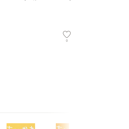
【メール便送
【メール便送料無料】
ワークい
会、吉田元重
夫 / 新評
【メール
0