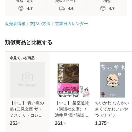
連絡・応対
配送スピード
梱包
4.7
4.6
4.7
販売者情報
支払い方法
営業日カレンダー
類似商品と比較する
今見ている商品
【中古】 青い瞳の
【中古】 架空通貨
ちいかわ なんか小
狼 (二見文庫 ザ・
（講談社文庫） /
さくてかわいいや
ミステリ・コレク
池井戸 潤 / 講談社
つ 7/ナガノ
ション) / リンダ・
[文庫]【メール便送
253
261
1,375
円
円
円
ハワード、加藤洋
料無料】