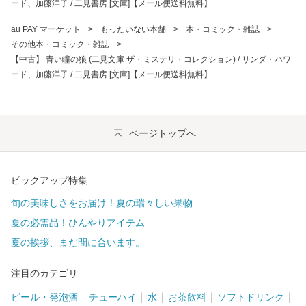
ード、加藤洋子 / 二見書房 [文庫]【メール便送料無料】
au PAY マーケット
>
もったいない本舗
>
本・コミック・雑誌
>
その他本・コミック・雑誌
>
【中古】 青い瞳の狼 (二見文庫 ザ・ミステリ・コレクション) / リンダ・ハワ
ード、加藤洋子 / 二見書房 [文庫]【メール便送料無料】
ページトップへ
ピックアップ特集
旬の美味しさをお届け！夏の瑞々しい果物
夏の必需品！ひんやりアイテム
夏の挨拶、まだ間に合います。
注目のカテゴリ
ビール・発泡酒
チューハイ
水
お茶飲料
ソフトドリンク