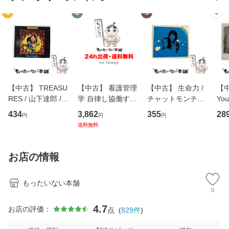
1
2
3
4
【中古】 TREASU
【中古】 看護管理
【中古】 生命力 /
【中
RES / 山下達郎 /
学 自律し協働する
チャットモンチー /
You
イーストウエス
専門職の看護マネ
キューンレコード
のがか
434
3,862
355
28
円
円
円
ト・ジャパン [CD]
ジメントスキル 改
[CD]【メール便送
【
送料無料
【メール便送料無
訂第3版 (看護学テ
料無料】
料
料】
キストNiCE) / 手島
恵 藤本幸三 / 南江
お店の情報
堂 [単行
もったいない本舗
0
4.7
お店の評価：
点
(
829
件
)