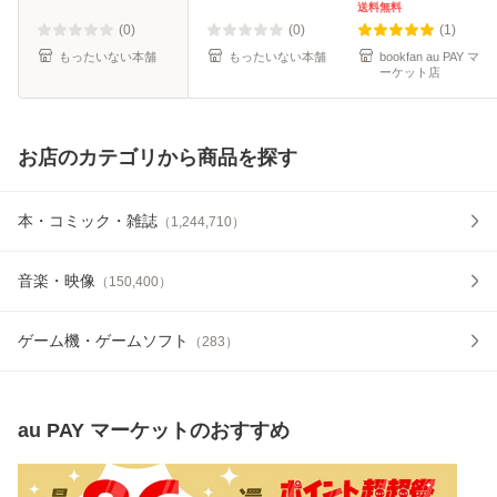
子 / 二見書房 [文
送料無料
庫]【メール便送料
(0)
(0)
(1)
無料】
もったいない本舗
もったいない本舗
bookfan au PAY マ
ーケット店
お店のカテゴリから商品を探す
本・コミック・雑誌
（
1,244,710
）
音楽・映像
（
150,400
）
ゲーム機・ゲームソフト
（
283
）
au PAY マーケット
のおすすめ