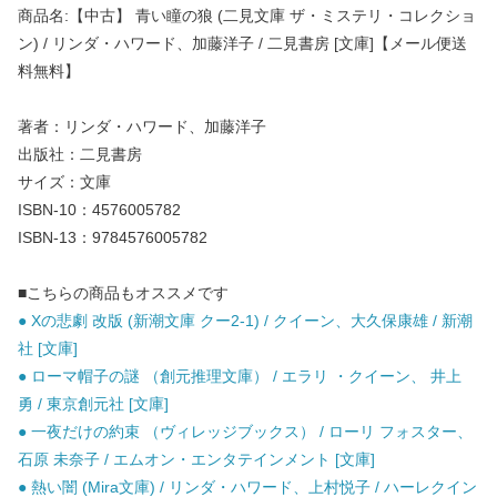
商品名:【中古】 青い瞳の狼 (二見文庫 ザ・ミステリ・コレクショ
ン) / リンダ・ハワード、加藤洋子 / 二見書房 [文庫]【メール便送
料無料】
著者：リンダ・ハワード、加藤洋子
出版社：二見書房
サイズ：文庫
ISBN-10：4576005782
ISBN-13：9784576005782
■こちらの商品もオススメです
● Xの悲劇 改版 (新潮文庫 クー2-1) / クイーン、大久保康雄 / 新潮
社 [文庫]
● ローマ帽子の謎 （創元推理文庫） / エラリ ・クイーン、 井上
勇 / 東京創元社 [文庫]
● 一夜だけの約束 （ヴィレッジブックス） / ローリ フォスター、
石原 未奈子 / エムオン・エンタテインメント [文庫]
● 熱い闇 (Mira文庫) / リンダ・ハワード、上村悦子 / ハーレクイン