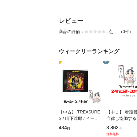
レビュー
商品の評価：
-
点
(0件)
ウィークリーランキング
1
2
【中古】 TREASURE
【中古】 看護
S / 山下達郎 / イース
自律し協働する
トウエスト・ジャパン
の看護マネジメ
434
3,862
円
円
[CD]【メール便送料無
キル 改訂第3版 
送料無料