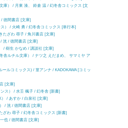
） / 月東 湊、 鈴倉 温 / 幻冬舎コミックス [文
/ 徳間書店 [文庫]
 / 火崎 勇 / 幻冬舎コミックス [単行本]
たざわ 尋子 / 角川書店 [文庫]
洸 / 徳間書店 [文庫]
 樹生 かなめ / 講談社 [文庫]
舎ルチル文庫） / ナツ之 えだまめ、 サマミヤ ア
フルールコミックス) / 篁アンナ / KADOKAWA [コミッ
店 [文庫]
） / 水壬 楓子 / 幻冬舎 [新書]
 / あすか / 白泉社 [文庫]
 洸 / 徳間書店 [文庫]
たざわ 尋子 / 幻冬舎コミックス [新書]
也 / 徳間書店 [文庫]