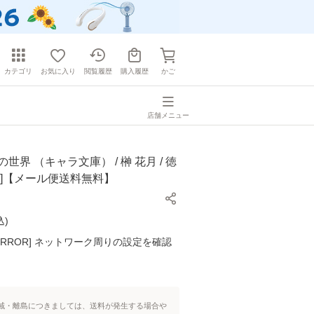
カテゴリ
お気に入り
閲覧履歴
購入履歴
かご
店舗メニュー
世界 （キャラ文庫） / 榊 花月 / 徳
庫]【メール便送料無料】
込
)
K ERROR] ネットワーク周りの設定を確認
域・離島につきましては、送料が発生する場合や