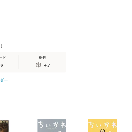
 / 手
料無料】
 南江
件
)
ード
梱包
.6
4.7
ダー