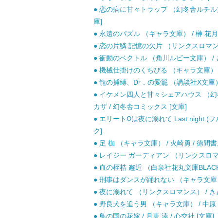
● 恋の病に甘々トラップ （幻冬舎ルチル文庫
庫]
● 永遠のパズル （キャラ文庫） / 榊 花月 
● 恋の片鱗 記憶の欠片 （リンクスロマンス）
● 衝動のベクトル （角川ルビー文庫） / き
● 機械仕掛けのくちびる （キャラ文庫） / 
● 龍の捕縛、Dr．の愛籠 （講談社X文庫） /
● イケメン四人と甘々シェアハウス （幻冬
カザ / 幻冬舎コミックス [文庫]
● エリートΩは夜に溺れて Last night (
ク]
● 足 枷 （キャラ文庫） / 火崎勇 / 徳間書
● レイジー ガーディアン （リンクスロマンス
● 血の桎梏 邂逅 （白泉社花丸文庫BLACK）
● 刑事はダンスが踊れない （キャラ文庫） /
● 夜に溺れて （リンクスロマンス） / き
● 野良犬を追う男 （キャラ文庫） / 中原 一
● 鳥の国の花嫁 / 月東 湊 / 心交社 [文庫]