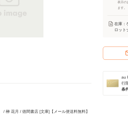
表示の
ます。
在庫：
ロット
a
行
条
/ 榊 花月 / 徳間書店 [文庫]【メール便送料無料】