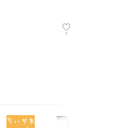
会、吉田元重 玉井済
【メール
夫 / 新評論 [単行本]
【メール
0