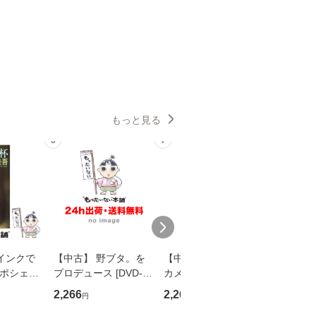
もっと見る
6
7
8
インクで
【中古】 野ブタ。を
【中古】 明日なき森
【中古】
・ポシェッ
プロデュース [DVD-B
カメムシ先生が熊野で
からだの
吾 / 祥伝
OX] / バップ [DVD]
語る / 熊野の森ネット
四季 / 藤
2,266
2,266
1,691
円
円
円
【メール便送
【メール便送料無料】
ワークいちいがしの
漁村文化協