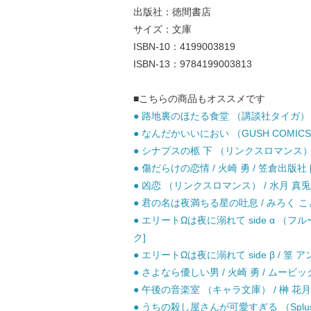
出版社：徳間書店
サイズ：文庫
ISBN-10：4199003819
ISBN-13：9784199003813
■こちらの商品もオススメです
● 路地裏のほたる食堂 （講談社タイガ） / 
● なんだかいいにおい （GUSH COMICS
● シナプスの柩 下 （リンクスロマンス） /
● 傷だらけの恋情 / 火崎 勇 / 笠倉出版社 
● 凶恋 （リンクスロマンス） / 水月 真兎
● 君の名は夜満ちる星の吐息 / みろく こ
● エリートΩは夜に溺れて side α （フルー
ク]
● エリートΩは夜に溺れて side β / 篁 アン
● さよなら優しい男 / 火崎 勇 / ムービック
● 午後の音楽室 （キャラ文庫） / 榊 花月 
● うちの殺し屋さんが可愛すぎる （Splus