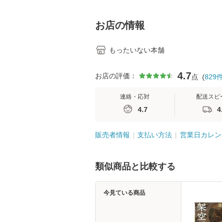
料】
学テキストNiCE)
島恵 藤本幸三 /
堂 [単行
お店の情報
もったいない本舗
4.7
お店の評価：
点
(
829
連絡・応対
配送スピ
4.7
4
販売者情報
支払い方法
営業日カレン
類似商品と比較する
今見ている商品