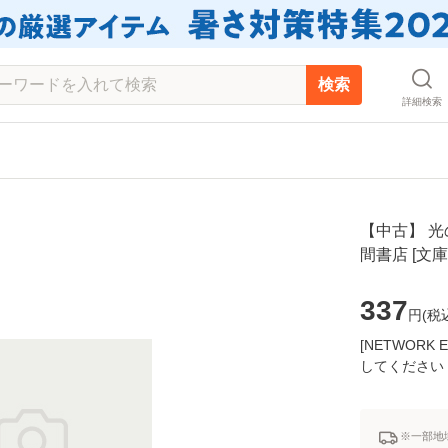
検索
詳細検索
【中古】 光の
間書店 [文
337
円(
税
[NETWOR
してください
※一部地