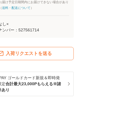
お届け予定日期間内にお届けできない場合があり
（
送料・配送について
）
なし×
ナンバー：
527561714
入荷リクエストを送る
u PAY ゴールドカード新規＆即時発
限定
合計最大23,000Pもらえる※諸
件あり