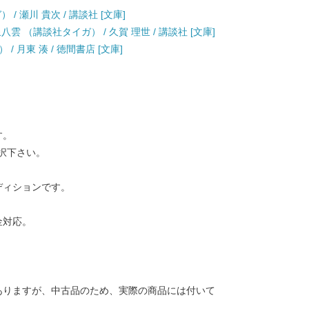
/ 瀬川 貴次 / 講談社 [文庫]
雲 （講談社タイガ） / 久賀 理世 / 講談社 [文庫]
 月東 湊 / 徳間書店 [文庫]
す。
択下さい。
ディションです。
金対応。
ありますが、中古品のため、実際の商品には付いて