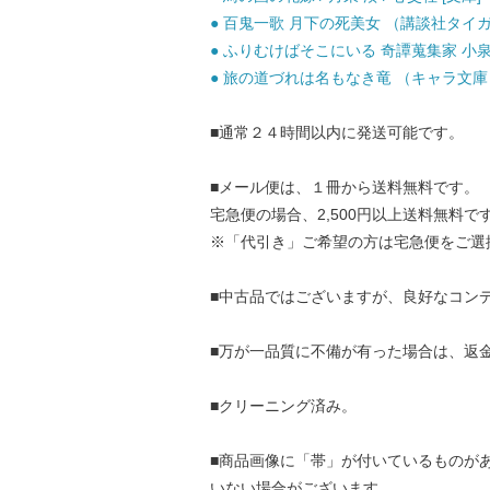
● 百鬼一歌 月下の死美女 （講談社タイガ） 
● ふりむけばそこにいる 奇譚蒐集家 小泉八
● 旅の道づれは名もなき竜 （キャラ文庫） /
■通常２４時間以内に発送可能です。
■メール便は、１冊から送料無料です。
宅急便の場合、2,500円以上送料無料で
※「代引き」ご希望の方は宅急便をご選
■中古品ではございますが、良好なコン
■万が一品質に不備が有った場合は、返
■クリーニング済み。
■商品画像に「帯」が付いているものが
いない場合がございます。