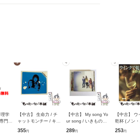
3
4
5
管理学
【中古】 生命力 / チ
【中古】 My song Yo
【中古】 ウ
専門職
ャットモンチー / キュ
ur song / いきものが
乾杯 (ノン
ントス
ーンレコード [CD]
かり / [CD]【メール便
ト) / 東野圭
355
289
253
円
円
円
(看護
【メール便送料無料】
送料無料】
社 [文庫]