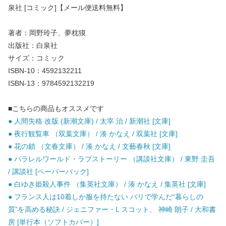
泉社 [コミック]【メール便送料無料】
著者：岡野玲子、夢枕獏
出版社：白泉社
サイズ：コミック
ISBN-10：4592132211
ISBN-13：9784592132219
■こちらの商品もオススメです
● 人間失格 改版 (新潮文庫) / 太宰 治 / 新潮社 [文庫]
● 夜行観覧車 （双葉文庫） / 湊 かなえ / 双葉社 [文庫]
● 花の鎖 （文春文庫） / 湊 かなえ / 文藝春秋 [文庫]
● パラレルワールド・ラブストーリー （講談社文庫） / 東野 圭吾
/ 講談社 [ペーパーバック]
● 白ゆき姫殺人事件 （集英社文庫） / 湊 かなえ / 集英社 [文庫]
● フランス人は10着しか服を持たない パリで学んだ“暮らしの
質”を高める秘訣 / ジェニファー・L スコット、 神崎 朗子 / 大和書
房 [単行本（ソフトカバー）]