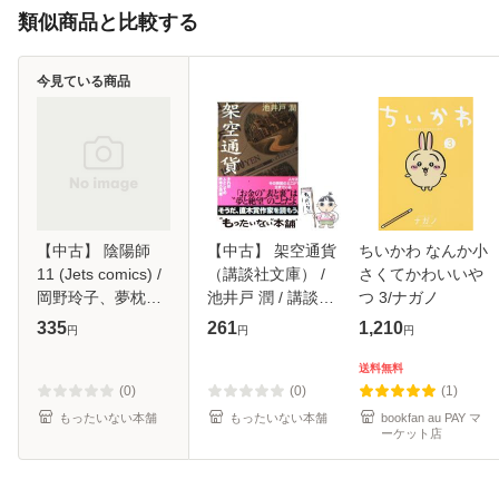
類似商品と比較する
今見ている商品
【中古】 陰陽師
【中古】 架空通貨
ちいかわ なんか小
11 (Jets comics) /
（講談社文庫） /
さくてかわいいや
岡野玲子、夢枕獏 /
池井戸 潤 / 講談社
つ 3/ナガノ
白泉社 [コミック]
[文庫]【メール便送
335
261
1,210
円
円
円
【メール便送料無
料無料】
料】
送料無料
(0)
(0)
(1)
もったいない本舗
もったいない本舗
bookfan au PAY マ
ーケット店