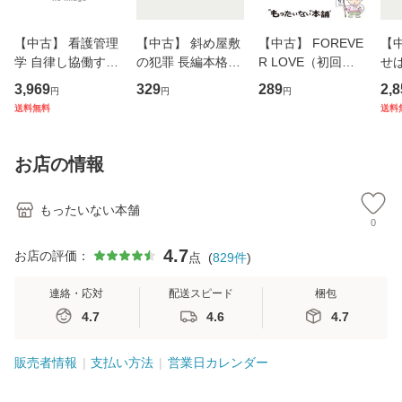
【中古】 看護管理
【中古】 斜め屋敷
【中古】 FOREVE
【
学 自律し協働する
の犯罪 長編本格推
R LOVE（初回生
せば
専門職の看護マネ
理小説 (光文社文
産限定盤） / 清水
VD
3,969
329
289
2,8
円
円
円
ジメントスキル 改
庫) / 島田荘司 / 光
翔太×加藤ミリヤ /
タ
送料無料
送料
訂第3版 (看護学テ
文社 [文庫]【メー
[CD]【メール便送
ター
キストNiCE) / 手島
ル便送料無料】
料無料】
VD
恵 藤本幸三 / 南江
料
お店の情報
堂 [単行
もったいない本舗
0
4.7
お店の評価：
点
(
829
件
)
連絡・応対
配送スピード
梱包
4.7
4.6
4.7
販売者情報
支払い方法
営業日カレンダー