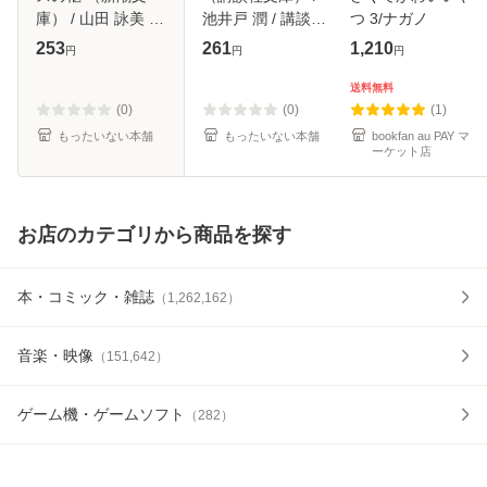
庫） / 山田 詠美 /
池井戸 潤 / 講談社
つ 3/ナガノ
新潮社 [文庫]【メ
[文庫]【メール便送
253
261
1,210
円
円
円
ール便送料無料】
料無料】
送料無料
(0)
(0)
(1)
もったいない本舗
もったいない本舗
bookfan au PAY マ
ーケット店
お店のカテゴリから商品を探す
本・コミック・雑誌
（
1,262,162
）
音楽・映像
（
151,642
）
ゲーム機・ゲームソフト
（
282
）