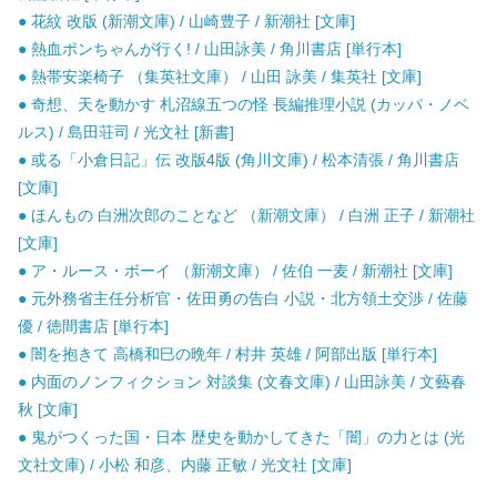
● 花紋 改版 (新潮文庫) / 山崎豊子 / 新潮社 [文庫]
● 熱血ポンちゃんが行く! / 山田詠美 / 角川書店 [単行本]
● 熱帯安楽椅子 （集英社文庫） / 山田 詠美 / 集英社 [文庫]
● 奇想、天を動かす 札沼線五つの怪 長編推理小説 (カッパ・ノベ
ルス) / 島田荘司 / 光文社 [新書]
● 或る「小倉日記」伝 改版4版 (角川文庫) / 松本清張 / 角川書店
[文庫]
● ほんもの 白洲次郎のことなど （新潮文庫） / 白洲 正子 / 新潮社
[文庫]
● ア・ルース・ボーイ （新潮文庫） / 佐伯 一麦 / 新潮社 [文庫]
● 元外務省主任分析官・佐田勇の告白 小説・北方領土交渉 / 佐藤
優 / 徳間書店 [単行本]
● 闇を抱きて 高橋和巳の晩年 / 村井 英雄 / 阿部出版 [単行本]
● 内面のノンフィクション 対談集 (文春文庫) / 山田詠美 / 文藝春
秋 [文庫]
● 鬼がつくった国・日本 歴史を動かしてきた「闇」の力とは (光
文社文庫) / 小松 和彦、内藤 正敏 / 光文社 [文庫]