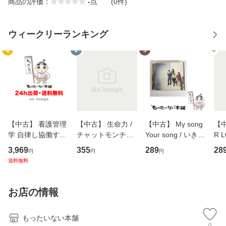
商品の評価：
-
点
(0件)
ウィークリーランキング
1
2
3
4
【中古】 看護管理
【中古】 生命力 /
【中古】 My song
【中
学 自律し協働する
チャットモンチー /
Your song / いきも
R 
専門職の看護マネ
キューンレコード
のがかり / [CD]
産限
3,969
355
289
28
円
円
円
ジメントスキル 改
[CD]【メール便送
【メール便送料無
翔太
送料無料
訂第3版 (看護学テ
料無料】
料】
[C
キストNiCE) / 手島
料
恵 藤本幸三 / 南江
お店の情報
堂 [単行
もったいない本舗
0