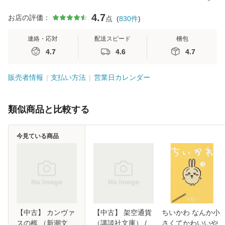
4.7
お店の評価：
点
(
830
件
)
連絡・応対
配送スピード
梱包
4.7
4.6
4.7
販売者情報
支払い方法
営業日カレンダー
類似商品と比較する
今見ている商品
【中古】 カンヴァ
【中古】 架空通貨
ちいかわ なんか小
スの柩 （新潮文
（講談社文庫） /
さくてかわいいや