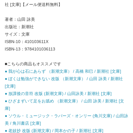
社 [文庫]【メール便送料無料】
著者：山田 詠美
出版社：新潮社
サイズ：文庫
ISBN-10：410103611X
ISBN-13：9784101036113
■こちらの商品もオススメです
● 我が心は石にあらず （新潮文庫） / 高橋 和巳 / 新潮社 [文庫]
● ぼくは勉強ができない 改版 （新潮文庫） / 山田 詠美 / 新潮社
[文庫]
● 放課後の音符 改版 (新潮文庫) / 山田詠美 / 新潮社 [文庫]
● ひざまずいて足をお舐め （新潮文庫） / 山田 詠美 / 新潮社 [文
庫]
● ソウル・ミュージック・ラバーズ・オンリー (角川文庫) / 山田詠
美 / 角川書店 [文庫]
● 老妓抄 改版 (新潮文庫) / 岡本かの子 / 新潮社 [文庫]