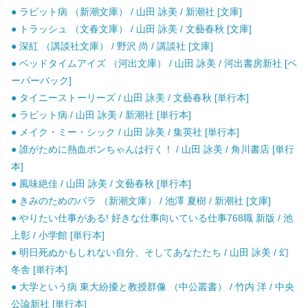
● ラビット病 （新潮文庫） / 山田 詠美 / 新潮社 [文庫]
● トラッシュ （文春文庫） / 山田 詠美 / 文藝春秋 [文庫]
● 深紅 （講談社文庫） / 野沢 尚 / 講談社 [文庫]
● ベッドタイムアイズ （河出文庫） / 山田 詠美 / 河出書房新社 [ペ
ーパーバック]
● タイニーストーリーズ / 山田 詠美 / 文藝春秋 [単行本]
● ラビット病 / 山田 詠美 / 新潮社 [単行本]
● メイク・ミー・シック / 山田 詠美 / 集英社 [単行本]
● 誰がために熱血ポンちゃんは行く！ / 山田 詠美 / 角川書店 [単行
本]
● 風味絶佳 / 山田 詠美 / 文藝春秋 [単行本]
● きみのためのバラ （新潮文庫） / 池澤 夏樹 / 新潮社 [文庫]
● やりたい仕事がある! 好きな仕事向いている仕事768職 新版 / 池
上彰 / 小学館 [単行本]
● 明日死ぬかもしれない自分、そしてあなたたち / 山田 詠美 / 幻
冬舎 [単行本]
● 大学という病 東大紛擾と教授群像 （中公叢書） / 竹内 洋 / 中央
公論新社 [単行本]