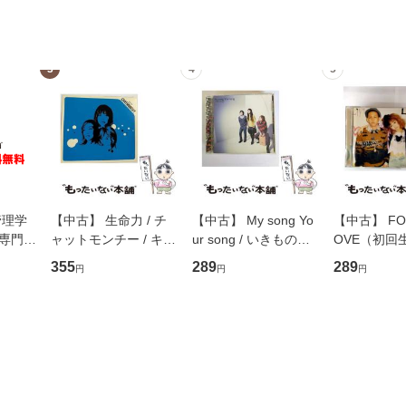
3
4
5
管理学
【中古】 生命力 / チ
【中古】 My song Yo
【中古】 FOR
専門職
ャットモンチー / キュ
ur song / いきものが
OVE（初回
ントス
ーンレコード [CD]
かり / [CD]【メール便
盤） / 清水
355
289
289
円
円
円
(看護
【メール便送料無料】
送料無料】
ミリヤ / [CD]【メール
 / 手
便送料無料
 南江