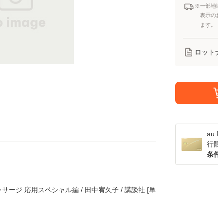
※一部地
表示の
ます。
ロット
a
行
条
ージ 応用スペシャル編 / 田中宥久子 / 講談社 [単