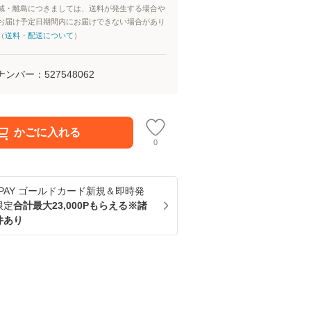
域・離島につきましては、送料が発生する場合や
お届け予定日期間内にお届けできない場合があり
（
送料・配送について
）
ナンバー：
527548062
かごに入れる
0
u PAY ゴールドカード新規＆即時発
限定
合計最大23,000Pもらえる※諸
件あり