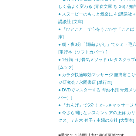
しく品よく変わる (青春文庫 ち-36) / 知
● スヌーピーのもっと気楽に 4 (講談社＋α
講談社 [文庫]
● 「ひとこと」で心をうごかす「ことば」の
庫]
● 朝・夜3分「顔筋はがし」でシミ・毛穴・
[単行本（ソフトカバー）]
● 1分顔上げ骨気メソッド (レタスクラブm
[ムック]
● カラダ快適即効マッサージ 腰痛肩こり
ジ研究会 / 永岡書店 [単行本]
● DVDでマスターする 即効小顔 骨気メソ
バー）]
● 「れんげ」で5分！ かっさマッサージ / 
● 今さら聞けないスキンケアの正解 カ
クス） / 吉木 伸子 / 主婦の友社 [大型本]
■通常２４時間以内に発送可能です。