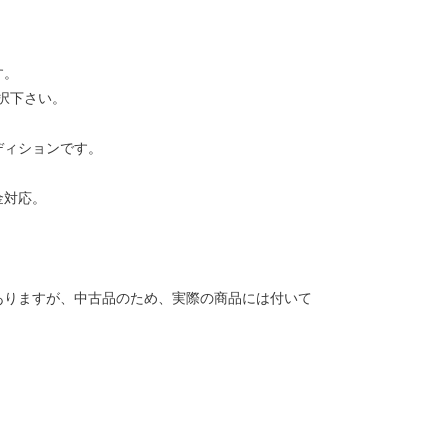
す。
択下さい。
ディションです。
金対応。
ありますが、中古品のため、実際の商品には付いて