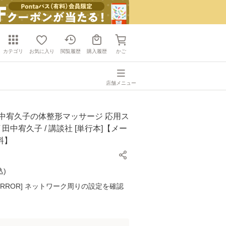
カテゴリ
お気に入り
閲覧履歴
購入履歴
かご
店舗メニュー
田中宥久子の体整形マッサージ 応用ス
 田中宥久子 / 講談社 [単行本]【メー
料】
込
)
K ERROR] ネットワーク周りの設定を確認