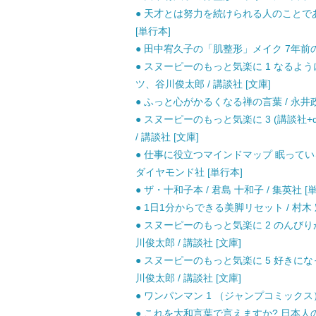
● 天才とは努力を続けられる人のことであり
[単行本]
● 田中宥久子の「肌整形」メイク 7年前の顔
● スヌーピーのもっと気楽に 1 なるように
ツ、谷川俊太郎 / 講談社 [文庫]
● ふっと心がかるくなる禅の言葉 / 永井政之
● スヌーピーのもっと気楽に 3 (講談社+α
/ 講談社 [文庫]
● 仕事に役立つマインドマップ 眠っている脳が
ダイヤモンド社 [単行本]
● ザ・十和子本 / 君島 十和子 / 集英社 [
● 1日1分からできる美脚リセット / 村木
● スヌーピーのもっと気楽に 2 のんびりが
川俊太郎 / 講談社 [文庫]
● スヌーピーのもっと気楽に 5 好きになっ
川俊太郎 / 講談社 [文庫]
● ワンパンマン 1 （ジャンプコミックス） 
● これを大和言葉で言えますか? 日本