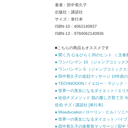
著者：田中宥久子
出版社：講談社
サイズ：単行本
ISBN-10：4062140837
ISBN-13：9784062140836
■こちらの商品もオススメです
● 聞く力 心をひらく35のヒント （ 文春新書
● ワンパンマン 10 （ジャンプコミックス） 
● ワンパンマン 5 （ジャンプコミックス） 
● 田中宥久子の造顔マッサージ 10年前の顔
● TECHNODON / イエロー・マジック・オ
● 世界一の美女になるダイエット / エリカ 
● 佐伯チズメソッド 肌の愛し方育て方 
佐伯 チズ / 講談社 [単行本]
● Miseducation / ローリン・ヒル /
● 世界一の美女になるダイエット バイブル 
● 田中宥久子の体整形マッサージ / 田中 宥