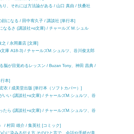
、それには方法論がある / 山口 真由 / 扶桑社
になる / 田中宥久子 / 講談社 [単行本]
なるさ (講談社+α文庫) / チャールズ M.シュル
 / 永岡書店 [文庫]
文庫 A18-3) / チャールズM.シュルツ、谷川俊太郎
目覚めるレッスン / Buzan Tony、神田 昌典 /
単行本]
 宏衣 / 成美堂出版 [単行本（ソフトカバー）]
いい (講談社+α文庫) / チャールズM.シュルツ、谷
たら (講談社+α文庫) / チャールズM.シュルツ、谷
/ 村田 雄介 / 集英社 [コミック]
人の心に染みる伝え方 そのひと言で、会話や手紙が美