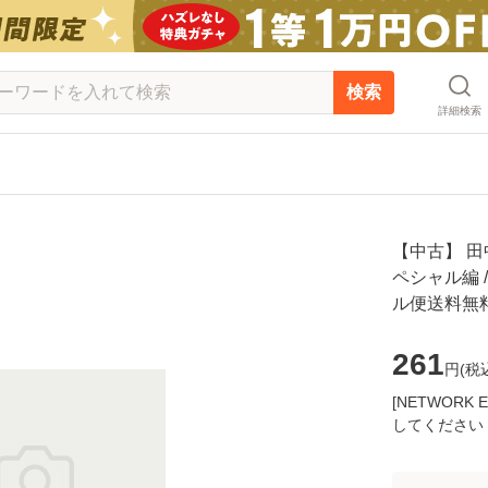
検索
詳細検索
【中古】 
ペシャル編 /
ル便送料無
261
円(
税
[NETWOR
してください