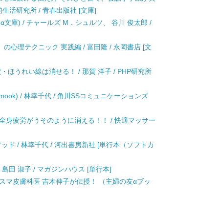
的生活研究所 / 青春出版社 [文庫]
文庫) / チャールズ M．シュルツ、 谷川 俊太郎 /
心理テクニック 実践編 / 富田隆 / 永岡書店 [文
ほうれい線は消せる！ / 那賀 洋子 / PHP研究所
ook) / 林幸千代 / 角川SSコミュニケーションズ
全身疲労がうそのように消える！！ / 快適マッサー
ッド / 林幸千代 / 河出書房新社 [単行本（ソフトカ
島田 淑子 / マガジンハウス [単行本]
リスマ皮膚科医 吉木伸子が伝授！ （主婦の友αブッ