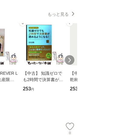
もっと見る
6
7
8
EVER L
【中古】 知識ゼロで
【中古】 ウインクで
【中古】
生産限定
も2時間で決算書が読
乾杯 (ノン・ポシェッ
春文庫） /
翔太×加藤
めるようになる！ 会
ト) / 東野圭吾 / 祥伝
文藝春秋 
253
253
262
円
円
円
計超入門！ / 佐伯 良
社 [文庫]【メール便送
ル便送料
】
隆 / 高橋書店 [単行本
料無料】
（ソフトカバー）]
【メール便送
0