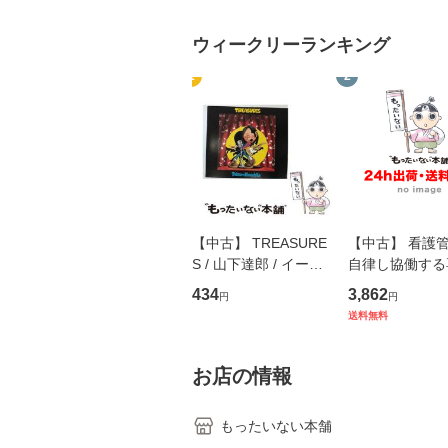
ウィークリーランキング
1
2
【中古】 TREASURE
【中古】 看護
S / 山下達郎 / イース
自律し協働する
トウエスト・ジャパン
の看護マネジメ
434
3,862
円
円
[CD]【メール便送料無
キル 改訂第3版 
送料無料
料】
学テキストNiCE)
島恵 藤本幸三 /
堂 [単行
お店の情報
もったいない本舗