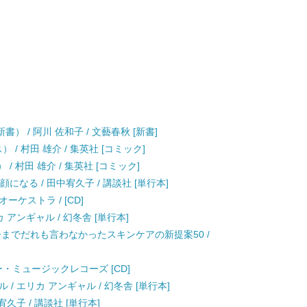
） / 阿川 佐和子 / 文藝春秋 [新書]
/ 村田 雄介 / 集英社 [コミック]
/ 村田 雄介 / 集英社 [コミック]
になる / 田中宥久子 / 講談社 [単行本]
ーケストラ / [CD]
アンギャル / 幻冬舎 [単行本]
今までだれも言わなかったスキンケアの新提案50 /
 ソニー・ミュージックレコーズ [CD]
/ エリカ アンギャル / 幻冬舎 [単行本]
久子 / 講談社 [単行本]