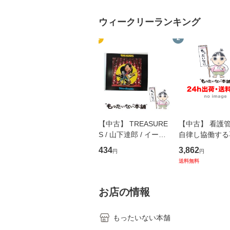
ウィークリーランキング
1
2
【中古】 TREASURE
【中古】 看護
S / 山下達郎 / イース
自律し協働する
トウエスト・ジャパン
の看護マネジメ
434
3,862
円
円
[CD]【メール便送料無
キル 改訂第3版 
送料無料
料】
学テキストNiCE)
島恵 藤本幸三 /
堂 [単行
お店の情報
もったいない本舗