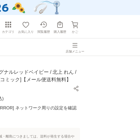
カテゴリ
お気に入り
閲覧履歴
購入履歴
かご
店舗メニュー
グナルレッドベイビー / 北上 れん /
[コミック]【メール便送料無料】
込
)
K ERROR] ネットワーク周りの設定を確認
域・離島につきましては、送料が発生する場合や