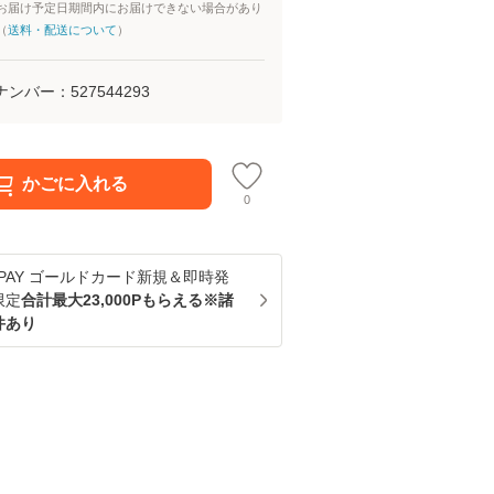
お届け予定日期間内にお届けできない場合があり
（
送料・配送について
）
ナンバー：
527544293
かごに入れる
0
u PAY ゴールドカード新規＆即時発
限定
合計最大23,000Pもらえる※諸
件あり