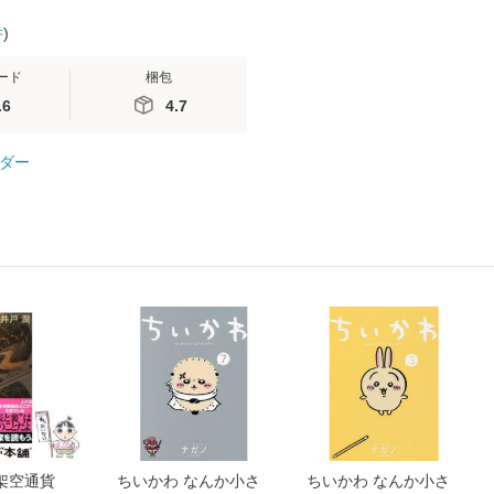
件
)
ード
梱包
.6
4.7
ダー
架空通貨
ちいかわ なんか小さ
ちいかわ なんか小さ