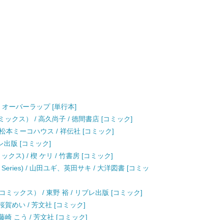
/ オーバーラップ [単行本]
ックス） / 高久尚子 / 徳間書店 [コミック]
) / 松本ミーコハウス / 祥伝社 [コミック]
レ出版 [コミック]
ス) / 楔 ケリ / 竹書房 [コミック]
Series) / 山田ユギ、英田サキ / 大洋図書 [コミッ
ックス） / 東野 裕 / リブレ出版 [コミック]
賀めい / 芳文社 [コミック]
崎 こう / 芳文社 [コミック]