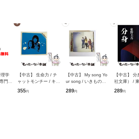
3
4
5
管理学
【中古】 生命力 / チ
【中古】 My song Yo
【中古】 分
専門職
ャットモンチー / キュ
ur song / いきものが
社文庫） / 東
ントス
ーンレコード [CD]
かり / [CD]【メール便
集英社 [文
355
289
289
円
円
円
(看護
【メール便送料無料】
送料無料】
便送料無料
 / 手
 南江