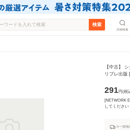
検索
詳細検索
【中古】 シ
リブレ出版 
291
円(
税
[NETWOR
してください
※一部地