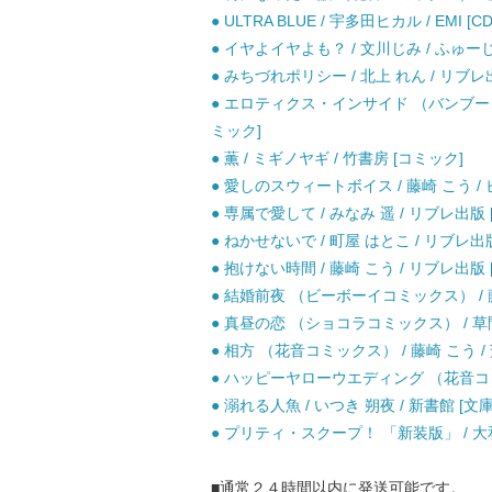
● ULTRA BLUE / 宇多田ヒカル / EMI [CD
● イヤよイヤよも？ / 文川じみ / ふゅ
● みちづれポリシー / 北上 れん / リブレ
● エロティクス・インサイド （バンブーコミッ
ミック]
● 薫 / ミギノヤギ / 竹書房 [コミック]
● 愛しのスウィートボイス / 藤崎 こう /
● 専属で愛して / みなみ 遥 / リブレ出版
● ねかせないで / 町屋 はとこ / リブレ出
● 抱けない時間 / 藤崎 こう / リブレ出版
● 結婚前夜 （ビーボーイコミックス） / 藤
● 真昼の恋 （ショコラコミックス） / 草間
● 相方 （花音コミックス） / 藤崎 こう /
● ハッピーヤローウエディング （花音コミッ
● 溺れる人魚 / いつき 朔夜 / 新書館 [文庫
● プリティ・スクープ！ 「新装版」 / 大和
■通常２４時間以内に発送可能です。