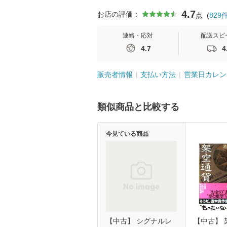
4.7
お店の評価：
点
(
829
連絡・応対
配送スピ
4.7
4
販売者情報
支払い方法
営業日カレン
類似商品と比較する
今見ている商品
【中古】 シグナルレ
【中古】 