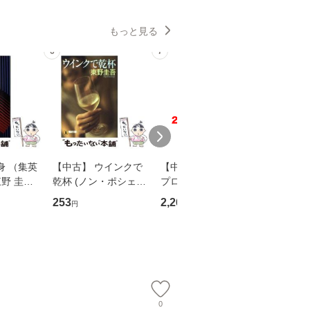
もっと見る
6
7
8
身 （集英
【中古】 ウインクで
【中古】 野ブタ。を
【中古】 
野 圭吾 /
乾杯 (ノン・ポシェッ
プロデュース [DVD-B
島みゆき / [CD]【
庫]【メール
ト) / 東野圭吾 / 祥伝
OX] / バップ [DVD]
ル便送料
253
2,266
2,150
円
円
円
】
社 [文庫]【メール便送
【メール便送料無料】
料無料】
0