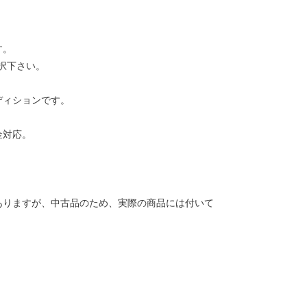
す。
択下さい。
ディションです。
金対応。
ありますが、中古品のため、実際の商品には付いて