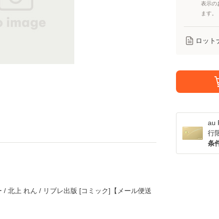
表示の
ます。
ロット
a
行
条
 北上 れん / リブレ出版 [コミック]【メール便送