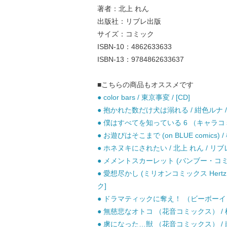
著者：北上 れん
出版社：リブレ出版
サイズ：コミック
ISBN-10：4862633633
ISBN-13：9784862633637
■こちらの商品もオススメです
● color bars / 東京事変 / [CD]
● 抱かれた数だけ犬は溺れる / 紺色ルナ 
● 僕はすべてを知っている 6 （キャラコミ
● お遊びはそこまで (on BLUE comics
● ホネヌキにされたい / 北上 れん / リブ
● メメントスカーレット (バンブー・コミック
● 愛想尽かし (ミリオンコミックス Hertz 
ク]
● ドラマティックに奪え！ （ビーボーイコミ
● 無慈悲なオトコ （花音コミックス） / 桜
● 虜になった…獣 （花音コミックス） / 藤