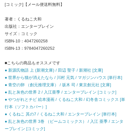
[コミック]【メール便送料無料】
著者：くるねこ大和
出版社：エンターブレイン
サイズ：コミック
ISBN-10：4047260258
ISBN-13：9784047260252
■こちらの商品もオススメです
● 新源氏物語 上 (新潮文庫) / 田辺 聖子 / 新潮社 [文庫]
● 世界から猫が消えたなら / 川村 元気 / マガジンハウス [単行本]
● 青空の卵 （創元推理文庫） / 坂木 司 / 東京創元社 [文庫]
● 乱と灰色の世界 2 / 入江亜季 / エンターブレイン [コミック]
● やつがれとチビ 絵本漫画 / くるねこ大和 / 幻冬舎コミックス [単
行本（ソフトカバー）]
● くるねこ 其の7 / くるねこ大和 / エンターブレイン [単行本]
● 乱と灰色の世界 3巻 （ビームコミックス） / 入江 亜季 / エンタ
ーブレイン [コミック]