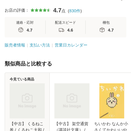
4.7
お店の評価：
点
(
830
件
)
連絡・応対
配送スピード
梱包
4.7
4.6
4.7
販売者情報
支払い方法
営業日カレンダー
類似商品と比較する
今見ている商品
【中古】 くるねこ
【中古】 架空通貨
ちいかわ なんか小
丼 / くるねこ大和 /
（講談社文庫） /
さくてかわいいや