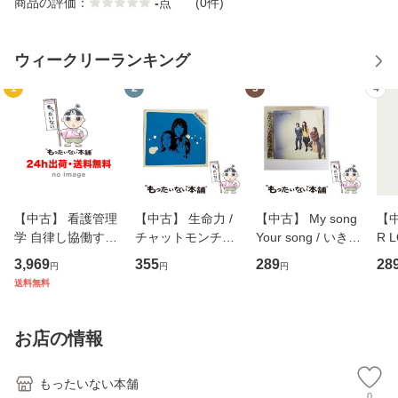
商品の評価：
-
点
(0件)
ウィークリーランキング
1
2
3
4
【中古】 看護管理
【中古】 生命力 /
【中古】 My song
【中
学 自律し協働する
チャットモンチー /
Your song / いきも
R 
専門職の看護マネ
キューンレコード
のがかり / [CD]
産限
3,969
355
289
28
円
円
円
ジメントスキル 改
[CD]【メール便送
【メール便送料無
翔太
送料無料
訂第3版 (看護学テ
料無料】
料】
[C
キストNiCE) / 手島
料
恵 藤本幸三 / 南江
お店の情報
堂 [単行
もったいない本舗
0