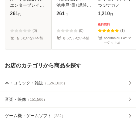
エンターブレイン
池井戸 潤 / 講談社
つ 3/ナガノ
[コミック]【メール
[文庫]【メール便送
261
261
1,210
円
円
円
便送料無料】
料無料】
送料無料
(0)
(0)
(1)
もったいない本舗
もったいない本舗
bookfan au PAY マ
ーケット店
お店のカテゴリから商品を探す
本・コミック・雑誌
（
1,261,626
）
音楽・映像
（
151,566
）
ゲーム機・ゲームソフト
（
282
）