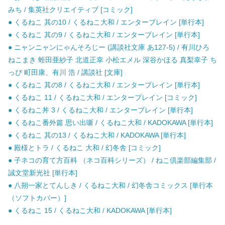
みち / 集英社クリエイティブ [コミック]
● くるねこ 其の10 / くるねこ大和 / エンターブレイン [単行本]
● くるねこ 其の9 / くるねこ大和 / エンターブレイン [単行本]
● ニャンニャンにゃんそろじー (講談社文庫 あ127-5) / 有川ひろ
ねこまき 蛭田亜紗子 北道正幸 小松エメル 深谷かほる 真梨幸子 ち
っぴ 町田康、有川 浩 / 講談社 [文庫]
● くるねこ 其の8 / くるねこ大和 / エンターブレイン [単行本]
● くるねこ 11 / くるねこ大和 / エンターブレイン [コミック]
● くるねこ丼 3 / くるねこ大和 / エンターブレイン [単行本]
● くるねこ番外篇 思い出噺 / くるねこ大和 / KADOKAWA [単行本]
● くるねこ 其の13 / くるねこ大和 / KADOKAWA [単行本]
● 殿様とトラ / くるねこ 大和 / 幻冬舎 [コミック]
● 子ネコの育て方百科 （ネコ百科シリーズ） / ねこ倶楽部編集部 /
誠文堂新光社 [単行本]
● 八朔一家とてんしき / くるねこ大和 / 幻冬舎コミックス [単行本
（ソフトカバー）]
● くるねこ 15 / くるねこ大和 / KADOKAWA [単行本]