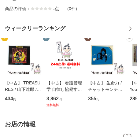
商品の評価：
-
点
(0件)
ウィークリーランキング
1
2
3
4
【中古】 TREASU
【中古】 看護管理
【中古】 生命力 /
【中
RES / 山下達郎 /
学 自律し協働する
チャットモンチー /
You
イーストウエス
専門職の看護マネ
キューンレコード
のがか
434
3,862
355
28
円
円
円
ト・ジャパン [CD]
ジメントスキル 改
[CD]【メール便送
【
送料無料
【メール便送料無
訂第3版 (看護学テ
料無料】
料
料】
キストNiCE) / 手島
恵 藤本幸三 / 南江
お店の情報
堂 [単行