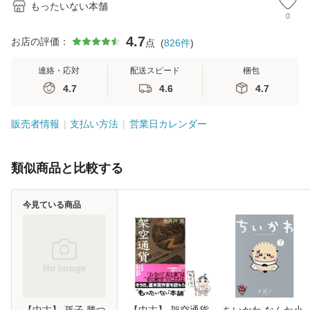
もったいない本舗
0
4.7
お店の評価：
点
(
826
件
)
連絡・応対
配送スピード
梱包
4.7
4.6
4.7
販売者情報
支払い方法
営業日カレンダー
類似商品と比較する
今見ている商品
【中古】 孫子 勝つ
【中古】 架空通貨
ちいかわ なんか小