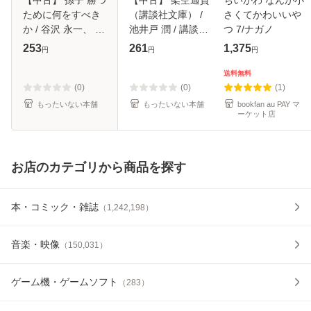
ために何をすべき
（講談社文庫） /
さくてかわいいや
か / 谷沢 永一、 渡
池井戸 潤 / 講談社
つ 7/ナガノ
部 昇一 / PHP研究
[文庫]【メール便送
253
261
1,375
円
円
円
所 [単行本]【メー
料無料】
ル便送料無料】
送料無料
(0)
(0)
(1)
もったいない本舗
もったいない本舗
bookfan au PAY マ
ーケット店
お店のカテゴリから商品を探す
本・コミック・雑誌
（
1,242,198
）
音楽・映像
（
150,031
）
ゲーム機・ゲームソフト
（
283
）