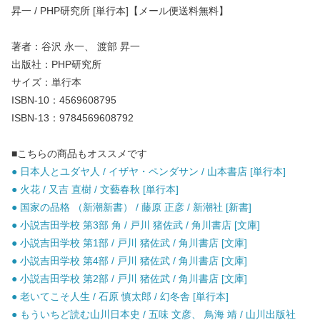
昇一 / PHP研究所 [単行本]【メール便送料無料】
著者：谷沢 永一、 渡部 昇一
出版社：PHP研究所
サイズ：単行本
ISBN-10：4569608795
ISBN-13：9784569608792
■こちらの商品もオススメです
● 日本人とユダヤ人 / イザヤ・ペンダサン / 山本書店 [単行本]
● 火花 / 又吉 直樹 / 文藝春秋 [単行本]
● 国家の品格 （新潮新書） / 藤原 正彦 / 新潮社 [新書]
● 小説吉田学校 第3部 角 / 戸川 猪佐武 / 角川書店 [文庫]
● 小説吉田学校 第1部 / 戸川 猪佐武 / 角川書店 [文庫]
● 小説吉田学校 第4部 / 戸川 猪佐武 / 角川書店 [文庫]
● 小説吉田学校 第2部 / 戸川 猪佐武 / 角川書店 [文庫]
● 老いてこそ人生 / 石原 慎太郎 / 幻冬舎 [単行本]
● もういちど読む山川日本史 / 五味 文彦、 鳥海 靖 / 山川出版社