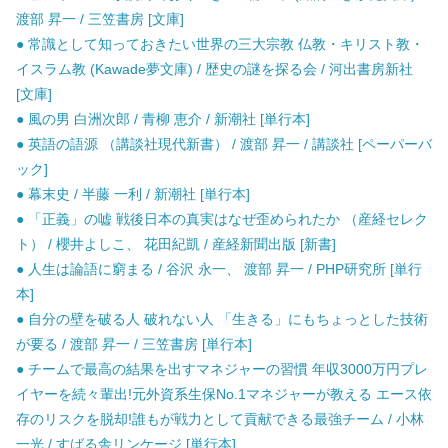
渡部 昇一 / 三笠書房 [文庫]
● 常識として知っておきたい世界の三大宗教 仏教・キリスト教・
イスラム教 (Kawade夢文庫) / 歴史の謎を探る会 / 河出書房新社
[文庫]
● 風の男 白洲次郎 / 青柳 恵介 / 新潮社 [単行本]
● 英語の語源 （講談社現代新書） / 渡部 昇一 / 講談社 [ペーパーバ
ック]
● 幕末史 / 半藤 一利 / 新潮社 [単行本]
● 「正義」の嘘 戦後日本の真実はなぜ歪められたか （産経セレク
ト） / 櫻井よしこ、 花田紀凱 / 産経新聞出版 [新書]
● 人生は論語に窮まる / 谷沢 永一、 渡部 昇一 / PHP研究所 [単行
本]
● 自分の壁を破る人 破れない人 「生きる」にもちょっとした技術
が要る / 渡部 昇一 / 三笠書房 [単行本]
● チームで最高の結果を出すマネジャーの習慣 年収3000万円プレ
イヤーを続々輩出!元外資系生保No.1マネジャーが教える エース依
存のリスクを脱却!誰もが戦力として貢献できる最強チーム / 小林
一光 / すばる舎リンケージ [単行本]