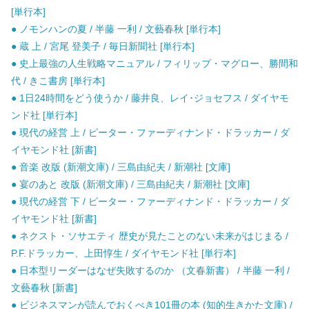
[単行本]
● ノモンハンの夏 / 半藤 一利 / 文藝春秋 [単行本]
● 蔵 上 / 宮尾 登美子 / 毎日新聞社 [単行本]
● 史上最強の人生戦略マニュアル / フィリップ・マグロー、勝間和
代 / きこ書房 [単行本]
● 1日24時間をどう使うか / 藤井良、レイ･ジョセフス / ダイヤモ
ンド社 [単行本]
● 現代の経営 上 / ピーター・ファーディナンド・ドラッカー / ダ
イヤモンド社 [新書]
● 音楽 改版 (新潮文庫) / 三島由紀夫 / 新潮社 [文庫]
● 宴のあと 改版 (新潮文庫) / 三島由紀夫 / 新潮社 [文庫]
● 現代の経営 下 / ピーター・ファーディナンド・ドラッカー / ダ
イヤモンド社 [新書]
● ネクスト・ソサエティ 歴史が見たことのない未来がはじまる /
P.F.ドラッカー、上田惇生 / ダイヤモンド社 [単行本]
● 日本型リーダーはなぜ失敗するのか （文春新書） / 半藤 一利 /
文藝春秋 [新書]
● ビジネスマンが読んでおくべき101冊の本 (知的生きかた文庫) /