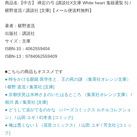
商品名:【中古】 禅定の弓 (講談社X文庫 White heart 鬼籍通覧 5) /
椹野道流 / 講談社 [文庫]【メール便送料無料】
著者：椹野道流
出版社：講談社
サイズ：文庫
ISBN-10：4062559404
ISBN-13：9784062559409
■こちらの商品もオススメです
● 時をかける眼鏡 医学生と、王の死の謎 （集英社オレンジ文庫）
/ 椹野 道流 / 集英社 [文庫]
● 京都伏見は水神さまのいたはるところ （集英社オレンジ文庫） /
相川 真 / 集英社 [文庫]
● どうして涙がでるのかな （バーズコミックス ルチルコレクショ
ン） / 山田 ユギ / 幻冬舎 [コミック]
● 俺は悪くない 1 （花音コミックス） / 山田 ユギ / 芳文社 [コミッ
ク]