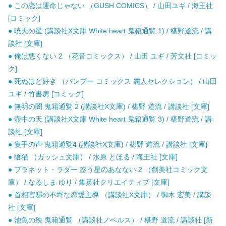
● この恋は運命じゃない （GUSH COMICS） / 山田ユギ / 海王社
[コミック]
● 暁天の星 (講談社X文庫 White heart 鬼籍通覧 1) / 椹野道流 / 講
談社 [文庫]
● 俺は悪くない 2 （花音コミックス） / 山田 ユギ / 芳文社 [コミッ
ク]
● 死ぬほど好き （バンブー コミックス 麗人セレクション） / 山田
ユギ / 竹書房 [コミック]
● 無明の闇 鬼籍通覧 2 (講談社X文庫) / 椹野 道流 / 講談社 [文庫]
● 壺中の天 (講談社X文庫 White heart 鬼籍通覧 3) / 椹野道流 / 講
談社 [文庫]
● 隻手の声 鬼籍通覧4 (講談社X文庫) / 椹野 道流 / 講談社 [文庫]
● 陰猫 （ガッシュ文庫） / 水原 とほる / 海王社 [文庫]
● プラネット・ラダー 惑う星のあなない 2 （創美社コミック文
庫） / なるしま ゆり / 集英社クリエイティブ [文庫]
● 首相官邸の不埒な恋愛主導 （講談社X文庫） / 御木 宏美 / 講談
社 [文庫]
● 池魚の殃 鬼籍通覧 （講談社ノベルス） / 椹野 道流 / 講談社 [新