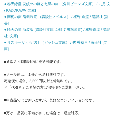
● 春天繚乱 花鎮めの姫と七星の剣 （角川ビーンズ文庫） / 九月 文
/ KADOKAWA [文庫]
● 南柯の夢 鬼籍通覧 （講談社ノベルス） / 椹野 道流 / 講談社 [新
書]
● 暁天の星 新装版 (講談社文庫 ふ69-7 鬼籍通覧) / 椹野道流 / 講談
社 [文庫]
● リスキーなくちづけ （ガッシュ文庫） / 秀 香穂里 / 海王社 [文
庫]
■通常２４時間以内に発送可能です。
■メール便は、１冊から送料無料です。
宅急便の場合、2,500円以上送料無料です。
※「代引き」ご希望の方は宅急便をご選択下さい。
■中古品ではございますが、良好なコンディションです。
■万が一品質に不備が有った場合は、返金対応。