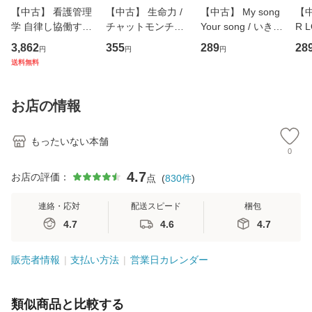
【中古】 看護管理
【中古】 生命力 /
【中古】 My song
【中
学 自律し協働する
チャットモンチー /
Your song / いきも
R 
専門職の看護マネ
キューンレコード
のがかり / [CD]
産限
3,862
355
289
28
円
円
円
ジメントスキル 改
[CD]【メール便送
【メール便送料無
翔太
送料無料
訂第3版 (看護学テ
料無料】
料】
[C
キストNiCE) / 手島
料
恵 藤本幸三 / 南江
お店の情報
堂 [単行
もったいない本舗
0
4.7
お店の評価：
点
(
830
件
)
連絡・応対
配送スピード
梱包
4.7
4.6
4.7
販売者情報
支払い方法
営業日カレンダー
類似商品と比較する