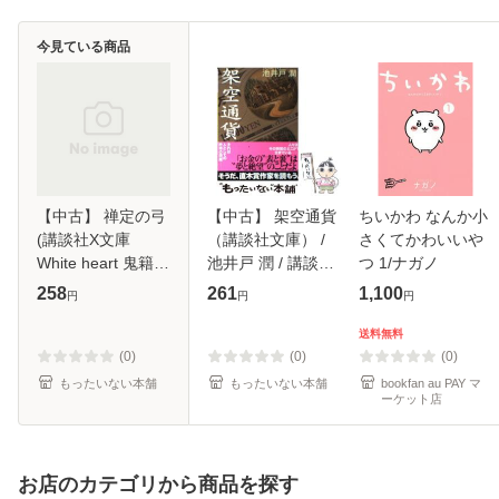
今見ている商品
【中古】 禅定の弓
【中古】 架空通貨
ちいかわ なんか小
(講談社X文庫
（講談社文庫） /
さくてかわいいや
White heart 鬼籍通
池井戸 潤 / 講談社
つ 1/ナガノ
覧 5) / 椹野道流 /
[文庫]【メール便送
258
261
1,100
円
円
円
講談社 [文庫]【メ
料無料】
ール便送料無料】
送料無料
(0)
(0)
(0)
もったいない本舗
もったいない本舗
bookfan au PAY マ
ーケット店
お店のカテゴリから商品を探す