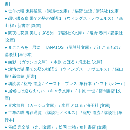
書]
● 亡羊の嘆 鬼籍通覧 （講談社文庫） / 椹野 道流 / 講談社 [文庫]
● 想い綴る森 果ての塔の物語 1 （ウィングス・ノヴェルス） / 森
山 櫂 / 新書館 [新書]
● 闇夜に花嵐 美しすぎる男 （講談社X文庫） / 遠野 春日 / 講談社
[文庫]
● まごころを、君に THANATOS （講談社文庫） / 汀 こるもの /
講談社 [単行本]
● 面影 （ガッシュ文庫） / 水原 とほる / 海王社 [文庫]
● 煉情の獄 果ての塔の物語 2 （ウィングス・ノヴェルス） / 森山
櫂 / 新書館 [新書]
● 魂読者 / 椹野 道流 / イースト・プレス [単行本（ソフトカバー）]
● 居候には逆らえない （キャラ文庫） / 中原 一也 / 徳間書店 [文
庫]
● 青水無月 （ガッシュ文庫） / 水原 とほる / 海王社 [文庫]
● 亡羊の嘆 鬼籍通覧 （講談社ノベルス） / 椹野 道流 / 講談社 [単
行本]
● 催眠 完全版 （角川文庫） / 松岡 圭祐 / 角川書店 [文庫]