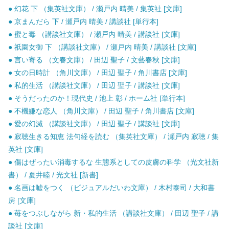
● 幻花 下 （集英社文庫） / 瀬戸内 晴美 / 集英社 [文庫]
● 京まんだら 下 / 瀬戸内 晴美 / 講談社 [単行本]
● 蜜と毒 （講談社文庫） / 瀬戸内 晴美 / 講談社 [文庫]
● 祇園女御 下 （講談社文庫） / 瀬戸内 晴美 / 講談社 [文庫]
● 言い寄る （文春文庫） / 田辺 聖子 / 文藝春秋 [文庫]
● 女の日時計 （角川文庫） / 田辺 聖子 / 角川書店 [文庫]
● 私的生活 （講談社文庫） / 田辺 聖子 / 講談社 [文庫]
● そうだったのか！現代史 / 池上 彰 / ホーム社 [単行本]
● 不機嫌な恋人 （角川文庫） / 田辺 聖子 / 角川書店 [文庫]
● 愛の幻滅 （講談社文庫） / 田辺 聖子 / 講談社 [文庫]
● 寂聴生きる知恵 法句経を読む （集英社文庫） / 瀬戸内 寂聴 / 集
英社 [文庫]
● 傷はぜったい消毒するな 生態系としての皮膚の科学 （光文社新
書） / 夏井睦 / 光文社 [新書]
● 名画は嘘をつく （ビジュアルだいわ文庫） / 木村泰司 / 大和書
房 [文庫]
● 苺をつぶしながら 新・私的生活 （講談社文庫） / 田辺 聖子 / 講
談社 [文庫]