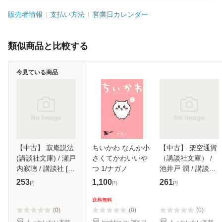
販売者情報
支払い方法
営業日カレンダー
類似商品と比較する
今見ている商品
【中古】 寂庵説法
ちいかわ なんか小
【中古】 架空通貨
(講談社文庫) / 瀬戸
さくてかわいいや
（講談社文庫） /
内寂聴 / 講談社 [文
つ 1/ナガノ
池井戸 潤 / 講談社
庫]【メール便送料
[文庫]【メール便送
253
1,100
261
円
円
円
無料】
料無料】
送料無料
(0)
(0)
(0)
もったいない本舗
bookfan au PAY マ
もったいない本舗