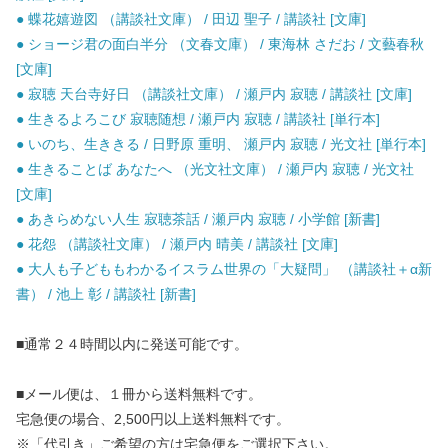
● 蝶花嬉遊図 （講談社文庫） / 田辺 聖子 / 講談社 [文庫]
● ショージ君の面白半分 （文春文庫） / 東海林 さだお / 文藝春秋
[文庫]
● 寂聴 天台寺好日 （講談社文庫） / 瀬戸内 寂聴 / 講談社 [文庫]
● 生きるよろこび 寂聴随想 / 瀬戸内 寂聴 / 講談社 [単行本]
● いのち、生ききる / 日野原 重明、 瀬戸内 寂聴 / 光文社 [単行本]
● 生きることば あなたへ （光文社文庫） / 瀬戸内 寂聴 / 光文社
[文庫]
● あきらめない人生 寂聴茶話 / 瀬戸内 寂聴 / 小学館 [新書]
● 花怨 （講談社文庫） / 瀬戸内 晴美 / 講談社 [文庫]
● 大人も子どももわかるイスラム世界の「大疑問」 （講談社＋α新
書） / 池上 彰 / 講談社 [新書]
■通常２４時間以内に発送可能です。
■メール便は、１冊から送料無料です。
宅急便の場合、2,500円以上送料無料です。
※「代引き」ご希望の方は宅急便をご選択下さい。