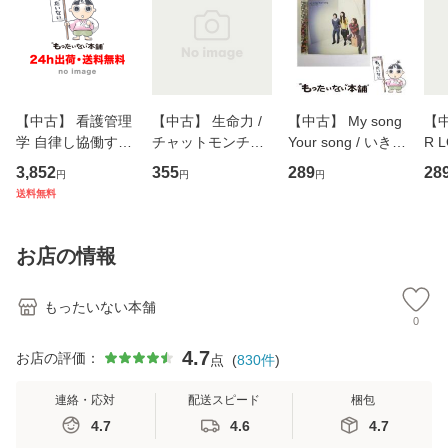
【中古】 看護管理
【中古】 生命力 /
【中古】 My song
【中
学 自律し協働する
チャットモンチー /
Your song / いきも
R 
専門職の看護マネ
キューンレコード
のがかり / [CD]
産限
3,852
355
289
28
円
円
円
ジメントスキル 改
[CD]【メール便送
【メール便送料無
翔太
送料無料
訂第3版 (看護学テ
料無料】
料】
[C
キストNiCE) / 手島
料
恵 藤本幸三 / 南江
お店の情報
堂 [単行
もったいない本舗
0
4.7
お店の評価：
点
(
830
件
)
連絡・応対
配送スピード
梱包
4.7
4.6
4.7