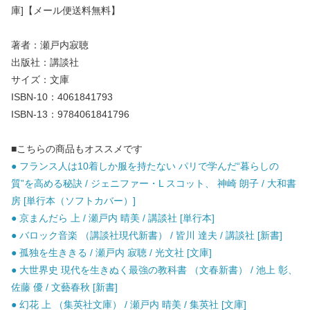
庫]【メール便送料無料】
著者：瀬戸内寂聴
出版社：講談社
サイズ：文庫
ISBN-10：4061841793
ISBN-13：9784061841796
■こちらの商品もオススメです
● フランス人は10着しか服を持たない パリで学んだ“暮らしの
質”を高める秘訣 / ジェニファー・L スコット、 神崎 朗子 / 大和書
房 [単行本（ソフトカバー）]
● 京まんだら 上 / 瀬戸内 晴美 / 講談社 [単行本]
● バロック音楽 （講談社現代新書） / 皆川 達夫 / 講談社 [新書]
● 孤独を生ききる / 瀬戸内 寂聴 / 光文社 [文庫]
● 大世界史 現代を生きぬく最強の教科書 （文春新書） / 池上 彰、
佐藤 優 / 文藝春秋 [新書]
● 幻花 上 （集英社文庫） / 瀬戸内 晴美 / 集英社 [文庫]