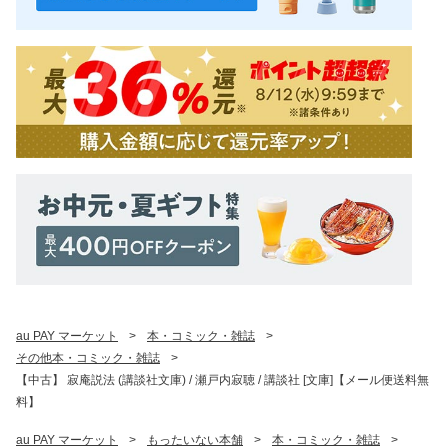
au PAY マーケット
>
本・コミック・雑誌
>
その他本・コミック・雑誌
>
【中古】 寂庵説法 (講談社文庫) / 瀬戸内寂聴 / 講談社 [文庫]【メール便送料無
料】
au PAY マーケット
>
もったいない本舗
>
本・コミック・雑誌
>