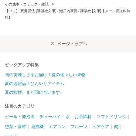
その他本・コミック・雑誌
>
【中古】 寂庵説法 (講談社文庫) / 瀬戸内寂聴 / 講談社 [文庫]【メール便送料無
料】
ページトップへ
ピックアップ特集
旬の美味しさをお届け！夏の瑞々しい果物
夏の必需品！ひんやりアイテム
夏の挨拶、まだ間に合います。
注目のカテゴリ
ビール・発泡酒
チューハイ
水
お茶飲料
ソフトドリンク
惣菜・食材
扇風機
エアコン
フルーツ
ヘアケア
肉