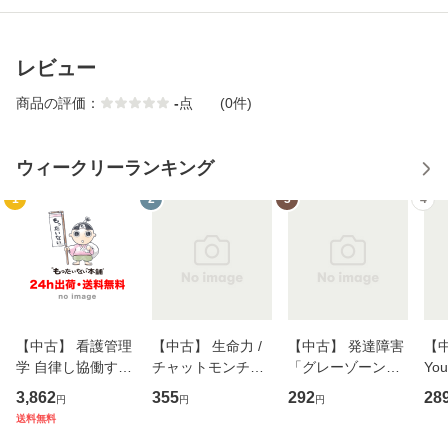
レビュー
商品の評価：
-
点
(0件)
ウィークリーランキング
1
2
3
4
【中古】 看護管理
【中古】 生命力 /
【中古】 発達障害
【中
学 自律し協働する
チャットモンチー /
「グレーゾーン」
You
専門職の看護マネ
キューンレコード
その正しい理解と
のがか
3,862
355
292
28
円
円
円
ジメントスキル 改
[CD]【メール便送
克服法 (SB新書 57
【
送料無料
訂第3版 (看護学テ
料無料】
2) / 岡田尊司 / Ｓ
料