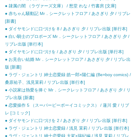
● 隷属の闇 （ラヴァーズ文庫） / 愁堂 れな / 竹書房 [文庫]
● 赤ちゃん騒動記 Mr．シークレットフロア / あさぎり 夕 / リブレ
[新書]
● ダイヤモンドに口づけを 8 / あさぎり 夕 / リブレ出版 [単行本]
● 白い騎士のプロポーズ Mr．シークレットフロア / あさぎり 夕 /
リブレ出版 [単行本]
● ダイヤモンドに口づけを / あさぎり 夕 / リブレ出版 [単行本]
● お見合い結婚 Mr．シークレットフロア / あさぎり 夕 / リブレ出
版 [新書]
● ラヴ・ジェントリ 紳士恋愛録 皓一郎×陽仁編 (Be×boy comics) /
桑原祐子、浅見茉莉 / リブレ出版 [単行本]
● 小説家は熱愛を捧ぐ Mr．シークレットフロア / あさぎり 夕 / リ
ブレ出版 [新書]
● 恋愛操作 5 （スーパービーボーイコミックス） / 蓮川 愛 / リブ
レ [コミック]
● ダイヤモンドに口づけを 2 / あさぎり 夕 / リブレ出版 [単行本]
● ラヴ・ジェントリ 紳士恋愛録 / 浅見 茉莉 / リブレ出版 [単行本]
● ラヴ・ジェントリ 紳士恋愛録 大駕×瑞紀編 / 浅見 茉莉 / リブレ