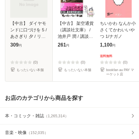
【中古】 ダイヤモ
【中古】 架空通貨
ちいかわ なんか小
ンドに口づけを 5 /
（講談社文庫） /
さくてかわいいや
あさぎり 夕 / リブ
池井戸 潤 / 講談社
つ 1/ナガノ
レ出版 [単行本]
[文庫]【メール便送
309
261
1,100
円
円
円
【メール便送料無
料無料】
料】
送料無料
(0)
(0)
(0)
もったいない本舗
もったいない本舗
bookfan au PAY マ
ーケット店
お店のカテゴリから商品を探す
本・コミック・雑誌
（
1,265,314
）
音楽・映像
（
152,035
）