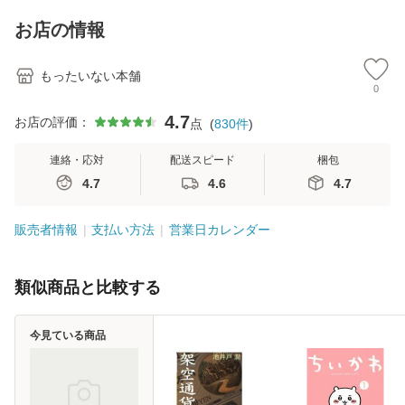
キストNiCE) / 手島
Ｂクリエイティブ
恵 藤本幸三 / 南江
[新書]【メール便送
お店の情報
堂 [単行
料無料】
もったいない本舗
0
4.7
お店の評価：
点
(
830
件
)
連絡・応対
配送スピード
梱包
4.7
4.6
4.7
販売者情報
支払い方法
営業日カレンダー
類似商品と比較する
今見ている商品