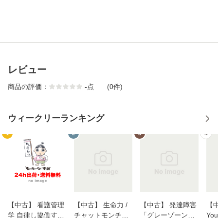
レビュー
商品の評価：
-
点
(0件)
ウィークリーランキング
1
2
3
4
【中古】 看護管理
【中古】 生命力 /
【中古】 発達障害
【中
学 自律し協働する
チャットモンチー /
「グレーゾーン」
You