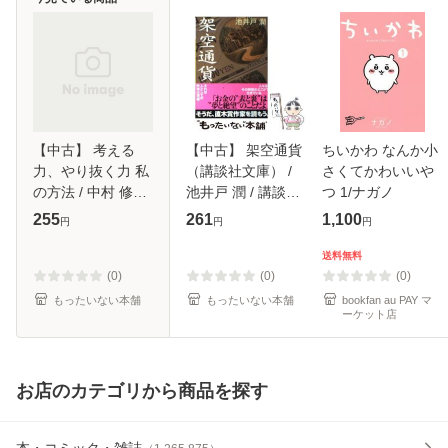
【中古】 考える
【中古】 架空通貨
ちいかわ なんか小
力、やり抜く力 私
（講談社文庫） /
さくてかわいいや
の方法 / 中村 修二
池井戸 潤 / 講談社
つ 1/ナガノ
/ 三笠書房 [単行本]
[文庫]【メール便送
255
261
1,100
円
円
円
【メール便送料無
料無料】
料】
送料無料
(0)
(0)
(0)
もったいない本舗
もったいない本舗
bookfan au PAY マ
ーケット店
お店のカテゴリから商品を探す
本・コミック・雑誌