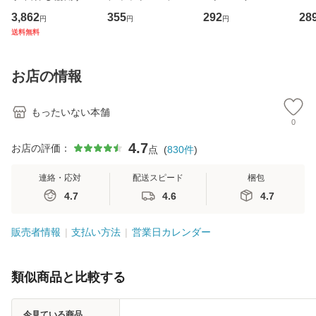
専門職の看護マネ
キューンレコード
その正しい理解と
のがか
3,862
355
292
28
円
円
円
ジメントスキル 改
[CD]【メール便送
克服法 (SB新書 57
【
送料無料
訂第3版 (看護学テ
料無料】
2) / 岡田尊司 / Ｓ
料
キストNiCE) / 手島
Ｂクリエイティブ
恵 藤本幸三 / 南江
[新書]【メール便送
お店の情報
堂 [単行
料無料】
もったいない本舗
0
4.7
お店の評価：
点
(
830
件
)
連絡・応対
配送スピード
梱包
4.7
4.6
4.7
販売者情報
支払い方法
営業日カレンダー
類似商品と比較する
今見ている商品