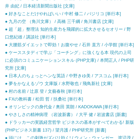
井 由妃 / 日本経済新聞出版社 [文庫]
● 好きなことだけやればいい / 中村 修二 / バジリコ [単行本]
● 九月の空 （角川文庫） / 高橋 三千綱 / 角川書店 [文庫]
● 超「超」整理法 知的生産力を飛躍的に拡大させるセオリー / 野
口悠紀雄 / 講談社 [単行本]
● 大腰筋ダイエットで即効！お腹やせ / 石井 直方 / 小学館 [単行本]
● ケーススタディで学ぶ「コーチング」に強くなる本 現代の上司
に必須のコミュニケーションスキル (PHP文庫) / 本間正人 / PHP研
究所 [文庫]
● 日本人のちょっとヘンな英語 / 中野きゆ美 / アスコム [単行本]
● 夢をかなえるゾウ 文庫版 / 水野敬也 / 飛鳥新社 [文庫]
● 村の名前 / 辻原 登 / 文藝春秋 [単行本]
● FXの教科書 / 松田 哲 / 扶桑社 [単行本]
● オリンピックの身代金 / 奥田 英朗 / KADOKAWA [単行本]
● やさしさの精神病理 （岩波新書） / 大平 健 / 岩波書店 [新書]
● ドラッカーの実践経営哲学 ビジネスの基本がすべてわかる! 新版
(PHPビジネス新書 137) / 望月護 / PHP研究所 [新書]
● 頭には、この刺激がズバリ効く! / ウィン・ウェンガー、渡辺茂 /