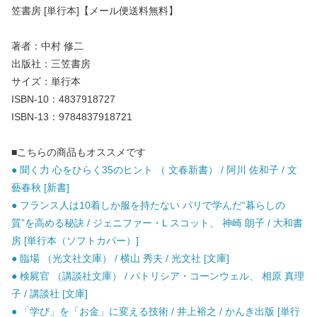
笠書房 [単行本]【メール便送料無料】
著者：中村 修二
出版社：三笠書房
サイズ：単行本
ISBN-10：4837918727
ISBN-13：9784837918721
■こちらの商品もオススメです
● 聞く力 心をひらく35のヒント （ 文春新書） / 阿川 佐和子 / 文
藝春秋 [新書]
● フランス人は10着しか服を持たない パリで学んだ“暮らしの
質”を高める秘訣 / ジェニファー・L スコット、 神崎 朗子 / 大和書
房 [単行本（ソフトカバー）]
● 臨場 （光文社文庫） / 横山 秀夫 / 光文社 [文庫]
● 検屍官 （講談社文庫） / パトリシア・コーンウェル、 相原 真理
子 / 講談社 [文庫]
● 「学び」を「お金」に変える技術 / 井上裕之 / かんき出版 [単行