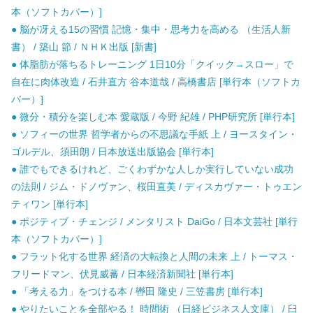
本（ソフトカバー）]
● 脳が冴える15の習慣 記憶・集中・思考力を高める （生活人新
書） / 築山 節 / ＮＨＫ出版 [新書]
● 体脂肪が落ちるトレーニング 1日10分「クイック→スロー」で
自在に肉体改造 / 石井直方 谷本道哉 / 高橋書店 [単行本（ソフトカ
バー）]
● 微分・積分を楽しむ本 愛蔵版 / 今野 紀雄 / PHP研究所 [単行本]
● ソフィーの世界 哲学者からの不思議な手紙 上 / ヨースタイン・
ゴルデル、須田朗 / 日本放送出版協会 [単行本]
● 誰でもできるけれど、ごくわずかな人しか実行していない成功
の法則 / ジム・ドノヴァン、桜田直美 / ディスカヴァー・トゥエン
ティワン [単行本]
● ポジティブ・チェンジ / メンタリスト DaiGo / 日本文芸社 [単行
本（ソフトカバー）]
● フラット化する世界 経済の大転換と人間の未来 上 / トーマス・
フリードマン、伏見威蕃 / 日本経済新聞社 [単行本]
● 「考える力」をつける本 / 轡田 隆史 / 三笠書房 [単行本]
● やりたいことを全部やる！ 時間術 （日経ビジネス人文庫） / 臼