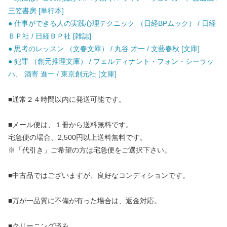
三笠書房 [単行本]
● 仕事ができる人の実践心理テクニック （日経BPムック） / 日経
ＢＰ社 / 日経ＢＰ社 [雑誌]
● 思考のレッスン （文春文庫） / 丸谷 才一 / 文藝春秋 [文庫]
● 犯罪 （創元推理文庫） / フェルディナント・フォン・シーラッ
ハ、 酒寄 進一 / 東京創元社 [文庫]
■通常２４時間以内に発送可能です。
■メール便は、１冊から送料無料です。
宅急便の場合、2,500円以上送料無料です。
※「代引き」ご希望の方は宅急便をご選択下さい。
■中古品ではございますが、良好なコンディションです。
■万が一品質に不備が有った場合は、返金対応。
■クリーニング済み。