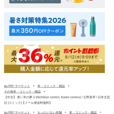
au PAY マーケット
>
本・コミック・雑誌
>
その他本・コミック・雑誌
>
【中古】 青い羊の夢 3 (Nichibun comics. Karen comics) / 立野真琴 / 日本文芸
社 [コミック]【メール便送料無料】
au PAY マーケット
>
もったいない本舗
>
本・コミック・雑誌
>