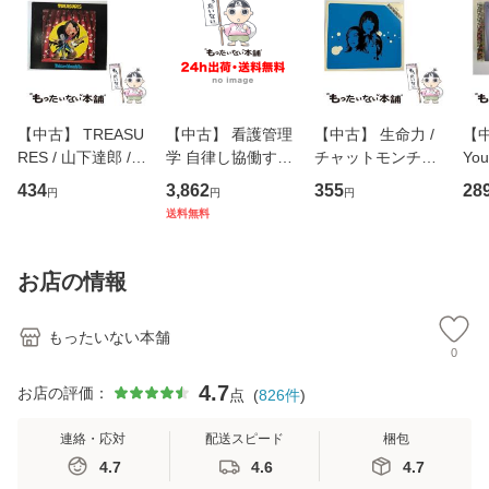
【中古】 TREASU
【中古】 看護管理
【中古】 生命力 /
【中
RES / 山下達郎 /
学 自律し協働する
チャットモンチー /
You
イーストウエス
専門職の看護マネ
キューンレコード
のがか
434
3,862
355
28
円
円
円
ト・ジャパン [CD]
ジメントスキル 改
[CD]【メール便送
【
送料無料
【メール便送料無
訂第3版 (看護学テ
料無料】
料
料】
キストNiCE) / 手島
恵 藤本幸三 / 南江
お店の情報
堂 [単行
もったいない本舗
0
4.7
お店の評価：
点
(
826
件
)
連絡・応対
配送スピード
梱包
4.7
4.6
4.7