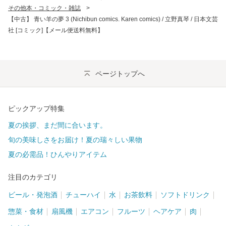
その他本・コミック・雑誌
>
【中古】 青い羊の夢 3 (Nichibun comics. Karen comics) / 立野真琴 / 日本文芸
社 [コミック]【メール便送料無料】
ページトップへ
ピックアップ特集
夏の挨拶、まだ間に合います。
旬の美味しさをお届け！夏の瑞々しい果物
夏の必需品！ひんやりアイテム
注目のカテゴリ
ビール・発泡酒
チューハイ
水
お茶飲料
ソフトドリンク
惣菜・食材
扇風機
エアコン
フルーツ
ヘアケア
肉