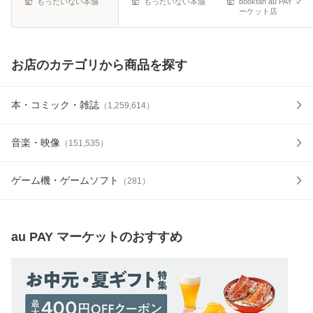
もったいない本舗
もったいない本舗
bookfan au PAY マ
ーケット店
お店のカテゴリから商品を探す
本・コミック・雑誌
（
1,259,614
）
音楽・映像
（
151,535
）
ゲーム機・ゲームソフト
（
281
）
au PAY マーケット
のおすすめ