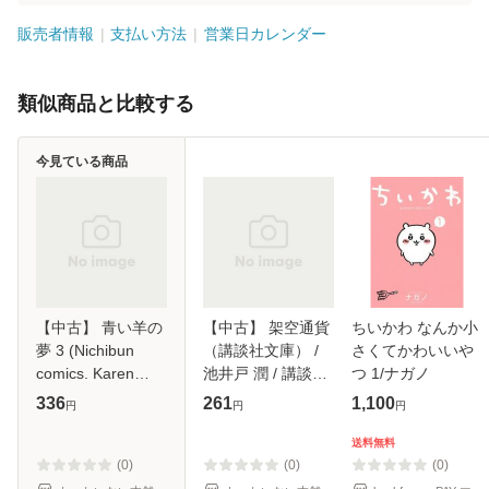
販売者情報
支払い方法
営業日カレンダー
類似商品と比較する
今見ている商品
【中古】 青い羊の
【中古】 架空通貨
ちいかわ なんか小
夢 3 (Nichibun
（講談社文庫） /
さくてかわいいや
comics. Karen
池井戸 潤 / 講談社
つ 1/ナガノ
comics) / 立野真琴
[文庫]【メール便送
336
261
1,100
円
円
円
/ 日本文芸社 [コミ
料無料】
ック]【メール便送
送料無料
料無料】
(0)
(0)
(0)