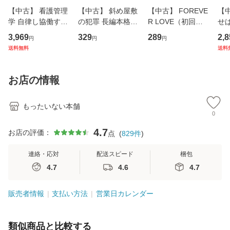
【中古】 看護管理
【中古】 斜め屋敷
【中古】 FOREVE
【
学 自律し協働する
の犯罪 長編本格推
R LOVE（初回生
せば
専門職の看護マネ
理小説 (光文社文
産限定盤） / 清水
VD
3,969
329
289
2,8
円
円
円
ジメントスキル 改
庫) / 島田荘司 / 光
翔太×加藤ミリヤ /
タ
送料無料
送料
訂第3版 (看護学テ
文社 [文庫]【メー
[CD]【メール便送
ター
キストNiCE) / 手島
ル便送料無料】
料無料】
VD
恵 藤本幸三 / 南江
料
お店の情報
堂 [単行
もったいない本舗
0
4.7
お店の評価：
点
(
829
件
)
連絡・応対
配送スピード
梱包
4.7
4.6
4.7
販売者情報
支払い方法
営業日カレンダー
類似商品と比較する