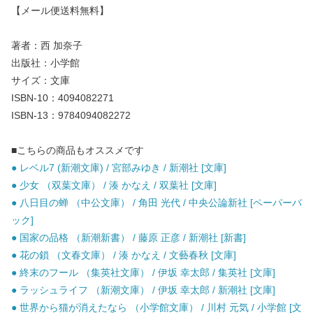
【メール便送料無料】
著者：西 加奈子
出版社：小学館
サイズ：文庫
ISBN-10：4094082271
ISBN-13：9784094082272
■こちらの商品もオススメです
● レベル7 (新潮文庫) / 宮部みゆき / 新潮社 [文庫]
● 少女 （双葉文庫） / 湊 かなえ / 双葉社 [文庫]
● 八日目の蝉 （中公文庫） / 角田 光代 / 中央公論新社 [ペーパーバ
ック]
● 国家の品格 （新潮新書） / 藤原 正彦 / 新潮社 [新書]
● 花の鎖 （文春文庫） / 湊 かなえ / 文藝春秋 [文庫]
● 終末のフール （集英社文庫） / 伊坂 幸太郎 / 集英社 [文庫]
● ラッシュライフ （新潮文庫） / 伊坂 幸太郎 / 新潮社 [文庫]
● 世界から猫が消えたなら （小学館文庫） / 川村 元気 / 小学館 [文