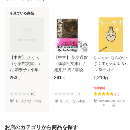
今見ている商品
【中古】 さくら
【中古】 架空通貨
ちいかわ なんか小
（小学館文庫） /
（講談社文庫） /
さくてかわいいや
西 加奈子 / 小学館
池井戸 潤 / 講談社
つ 3/ナガノ
[文庫]【メール便送
[文庫]【メール便送
253
261
1,210
円
円
円
料無料】
料無料】
送料無料
(0)
(0)
(1)
もったいない本舗
もったいない本舗
bookfan au PAY マ
ーケット店
お店のカテゴリから商品を探す