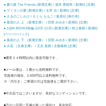
● 夏の庭 The Friends (新潮文庫) / 湯本 香樹実 / 新潮社 [文庫]
● ヴィヨンの妻 (新潮文庫) / 太宰 治 / 新潮社 [文庫]
● さるのこしかけ / さくら ももこ / 集英社 [単行本]
● 孤宿の人 上 （新潮文庫） / 宮部 みゆき / 新潮社 [文庫]
● 1Q84 BOOK3前編 (10月-12月) (新潮文庫) / 村上春樹 / 新潮社
[ペーパーバック]
● 孤宿の人 下 （新潮文庫） / 宮部 みゆき / 新潮社 [文庫]
● 火花 （文春文庫） / 又吉 直樹 / 文藝春秋 [文庫]
■通常２４時間以内に発送可能です。
■メール便は、１冊から送料無料です。
宅急便の場合、2,500円以上送料無料です。
※「代引き」ご希望の方は宅急便をご選択下さい。
■中古品ではございますが、良好なコンディションです。
■万が一品質に不備が有った場合は、返金対応。