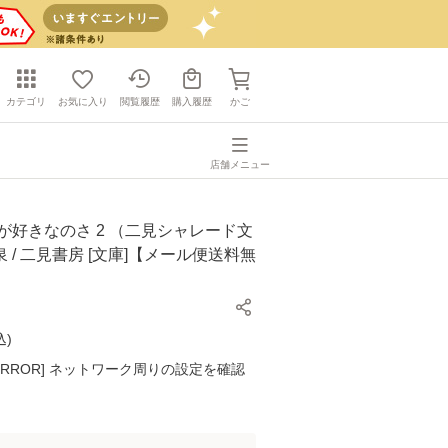
カテゴリ
お気に入り
閲覧履歴
購入履歴
かご
店舗メニュー
が好きなのさ 2 （二見シャレード文
 泉 / 二見書房 [文庫]【メール便送料無
込
)
K ERROR] ネットワーク周りの設定を確認