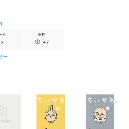
件
)
ード
梱包
.6
4.7
ダー