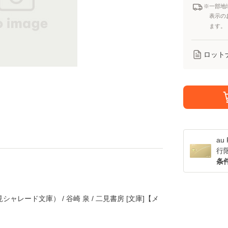
※一部地
表示の
ます。
ロット
a
行
条
シャレード文庫） / 谷崎 泉 / 二見書房 [文庫]【メ