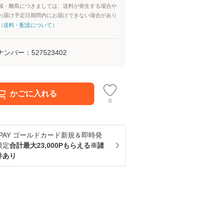
域・離島につきましては、送料が発生する場合や
お届け予定日期間内にお届けできない場合があり
（
送料・配送について
）
ナンバー：
527523402
かごに入れる
0
u PAY ゴールドカード新規＆即時発
限定
合計最大23,000Pもらえる※諸
件あり