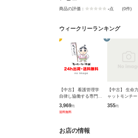
商品の評価：
-
点
(0件)
ウィークリーランキング
1
2
【中古】 看護管理学
【中古】 生命力 
自律し協働する専門職
ャットモンチー 
の看護マネジメントス
ーンレコード [C
3,969
355
円
円
キル 改訂第3版 (看護
【メール便送料
送料無料
学テキストNiCE) / 手
島恵 藤本幸三 / 南江
堂 [単行
お店の情報