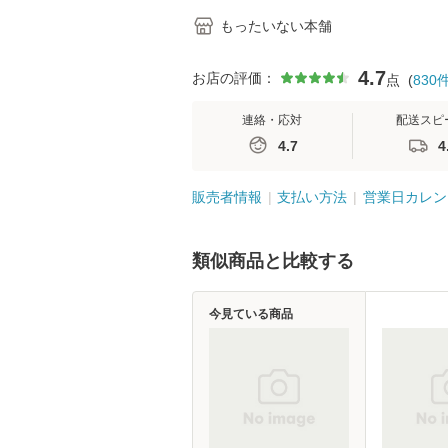
もったいない本舗
4.7
お店の評価：
点
(
830
連絡・応対
配送スピ
4.7
4
販売者情報
支払い方法
営業日カレン
類似商品と比較する
今見ている商品