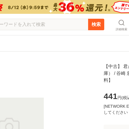
検索
詳細検索
【中古】 君
庫） / 谷崎
料】
441
円(
税
[NETWOR
してください