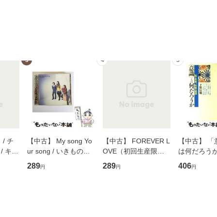
3
4
5
/ チ
【中古】 My song Yo
【中古】 FOREVER L
【中古】 「
/ キュ
ur song / いきものが
OVE（初回生産限定
は何だろうか
D]
かり / [CD]【メール便
盤） / 清水翔太×加藤
歴、知覚の錯
289
289
406
円
円
円
無料】
送料無料】
ミリヤ / [CD]【メール
談社現代新書
便送料無料】
信輔 / 講談社
【メール便