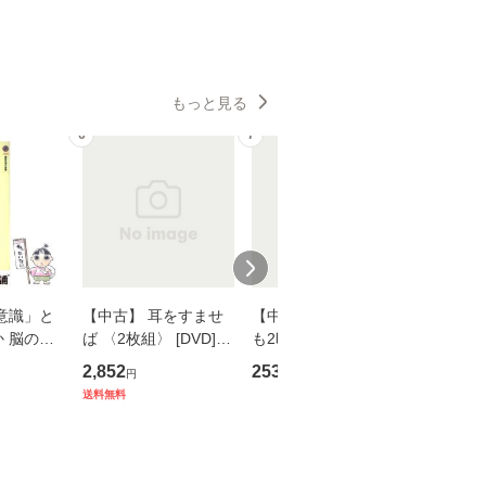
もっと見る
6
7
8
意識」と
【中古】 耳をすませ
【中古】 知識ゼロで
【中古】
 脳の来
ば 〈2枚組〉 [DVD] /
も2時間で決算書が読
プロデュー
誤 （講
ブエナ・ビスタ・ホー
めるようになる！ 会
OX] / バ
2,852
253
2,335
円
円
円
） / 下条
ム・エンターテイメン
計超入門！ / 佐伯 良
【メール
送料無料
 [新書]
ト [DVD]【メール便送
隆 / 高橋書店 [単行本
送料無料】
料無料】
（ソフトカバー）]
【メール便送