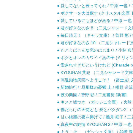
● 愛してないと云ってくれ / 中原 一也 / 
● ボクサーを犬は癒す (クリスタル文庫 ドク
● 愛しているにもほどがある / 中原 一也 /
● 君が好きなのさ 8 （二見シャレード文庫） 
● 毎日晴天！ （キャラ文庫） / 菅野 彰 /
● 君が好きなのさ 10 （二見シャレード文庫）
● たとえばこんな恋のはじまり / 小林 典雅 
● ボクとオレのカワイイあの子 (ミリオンコミ
● 愛されすぎだというけれど (Charade bun
● KYOUHAN 共犯 （二見シャレード文庫） 
● 高遠動物病院へようこそ！ （富士見L文庫） 
● 新婚旅行と旦那様の憂鬱 上 / 椹野 道流 
● 彼の楽園 / 菅野 彰 / 二見書房 [新書]
● キスと嘘つき （ガッシュ文庫） / 火崎 勇
● 傷だらけの天使ども 愛とバクダン2 （二
● 甘い絶望の夜を捧げて / 義月 粧子 / 二
● 真夜中の純情 KYOUHAN 2 / 中原 一也 
● ようこそ。 （ガッシュ文庫） / 谷崎 泉 