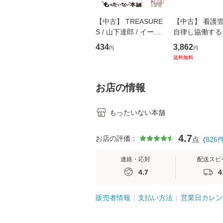
【中古】 TREASURE
【中古】 看護
S / 山下達郎 / イース
自律し協働する
トウエスト・ジャパン
の看護マネジメ
434
3,862
円
円
[CD]【メール便送料無
キル 改訂第3版 
送料無料
料】
学テキストNiCE)
島恵 藤本幸三 /
堂 [単行
お店の情報
もったいない本舗
4.7
お店の評価：
点
(
826
連絡・応対
配送スピ
4.7
4
販売者情報
支払い方法
営業日カレン