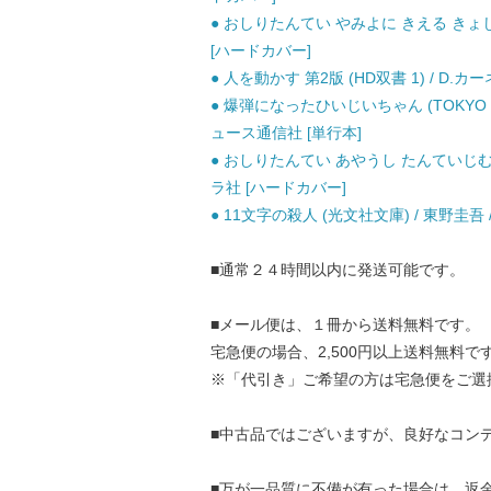
● おしりたんてい やみよに きえる きょじ
[ハードカバー]
● 人を動かす 第2版 (HD双書 1) / D.
● 爆弾になったひいじいちゃん (TOKYO N
ュース通信社 [単行本]
● おしりたんてい あやうし たんていじむ
ラ社 [ハードカバー]
● 11文字の殺人 (光文社文庫) / 東野圭吾 
■通常２４時間以内に発送可能です。
■メール便は、１冊から送料無料です。
宅急便の場合、2,500円以上送料無料で
※「代引き」ご希望の方は宅急便をご選
■中古品ではございますが、良好なコン
■万が一品質に不備が有った場合は、返