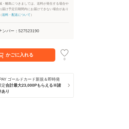
域・離島につきましては、送料が発生する場合や
お届け予定日期間内にお届けできない場合があり
（
送料・配送について
）
ナンバー：
527523190
かごに入れる
0
u PAY ゴールドカード新規＆即時発
限定
合計最大23,000Pもらえる※諸
件あり