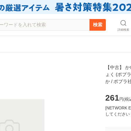
検索
詳細検索
【中古】 か
ょく (ポプラ
か / ポプ
261
円(
税
[NETWOR
してください