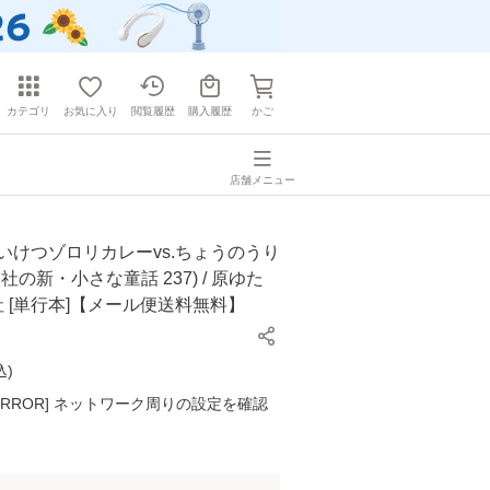
カテゴリ
お気に入り
閲覧履歴
購入履歴
かご
店舗メニュー
いけつゾロリカレーvs.ちょうのうり
社の新・小さな童話 237) / 原ゆた
ラ社 [単行本]【メール便送料無料】
込
)
K ERROR] ネットワーク周りの設定を確認