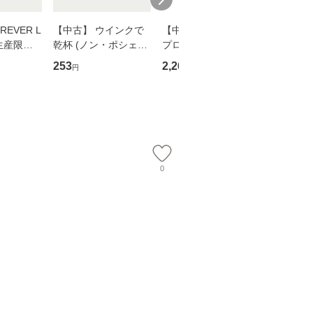
EVER L
【中古】 ウインクで
【中古】 野ブタ。を
【中古】 
生産限定
乾杯 (ノン・ポシェッ
プロデュース [DVD-B
島みゆき / [CD]【
翔太×加藤
ト) / 東野圭吾 / 祥伝
OX] / バップ [DVD]
ル便送料
253
2,266
2,150
円
円
円
社 [文庫]【メール便送
【メール便送料無料】
】
料無料】
0