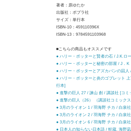
著者：原ゆたか
出版社：ポプラ社
サイズ：単行本
ISBN-10：459110396X
ISBN-13：9784591103968
■こちらの商品もオススメです
● ハリー・ポッターと賢者の石 / J.K.ロ
● ハリー・ポッターと秘密の部屋 / J．K．
● ハリー・ポッターとアズカバンの囚人 / J
● ハリー・ポッターと炎のゴブレット 上下巻
行本]
● 進撃の巨人 27 / 諫山 創 / 講談社 [コミ
● 進撃の巨人（26） （講談社コミックス） 
● 3月のライオン 1 / 羽海野 チカ / 白泉社
● 3月のライオン 2 / 羽海野 チカ / 白泉社
● 3月のライオン 6 / 羽海野 チカ / 白泉社
● 日本人の知らない日本語 / 蛇蔵, 海野凪