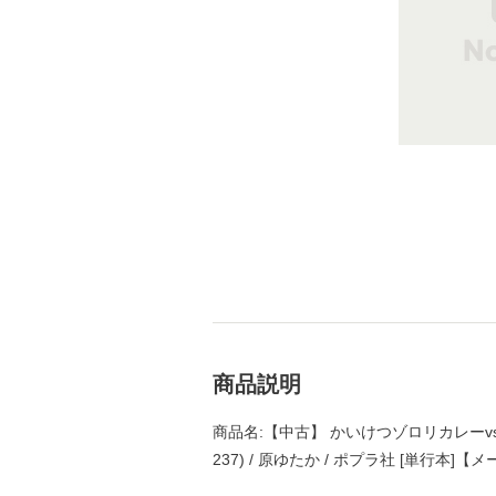
商品説明
商品名:【中古】 かいけつゾロリカレーv
237) / 原ゆたか / ポプラ社 [単行本]