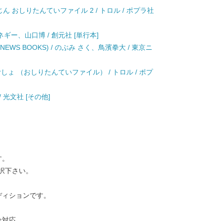
ん おしりたんていファイル 2 / トロル / ポプラ社
カーネギー、山口博 / 創元社 [単行本]
EWS BOOKS) / のぶみ さく、鳥濱拳大 / 東京ニ
しょ （おしりたんていファイル） / トロル / ポプ
/ 光文社 [その他]
す。
択下さい。
ディションです。
金対応。