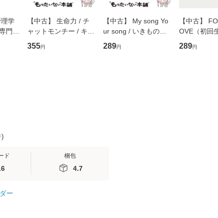
管理学
【中古】 生命力 / チ
【中古】 My song Yo
【中古】 FOR
専門職
ャットモンチー / キュ
ur song / いきものが
OVE（初回
ントス
ーンレコード [CD]
かり / [CD]【メール便
盤） / 清水
355
289
289
円
円
円
(看護
【メール便送料無料】
送料無料】
ミリヤ / [CD]【メール
 / 手
便送料無料
 南江
件
)
ード
梱包
.6
4.7
ダー