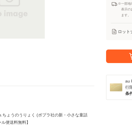
※一部地
表示の
ます。
ロット
a
行
条
s.ちょうのうりょく (ポプラ社の新・小さな童話
【メール便送料無料】