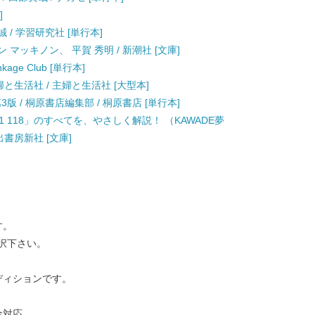
]
 / 学習研究社 [単行本]
 マッキノン、 平賀 秀明 / 新潮社 [文庫]
Linkage Club [単行本]
と生活社 / 主婦と生活社 [大型本]
版 / 桐原書店編集部 / 桐原書店 [単行本]
 118」のすべてを、やさしく解説！ （KAWADE夢
出書房新社 [文庫]
す。
択下さい。
ディションです。
金対応。