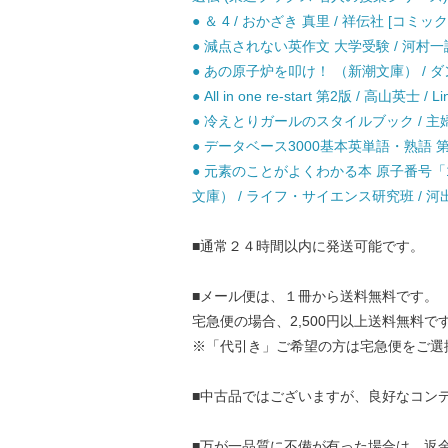
● ＆ 4 / おかざき 真里 / 祥伝社 [コミック
● 減点されない英作文 大学受験 / 河村一誠
● あの原子炉を叩け！ （新潮文庫） / ダン
● All in one re-start 第2版 / 高山英士 / 
● 冷えとりガールのスタイルブック / 主婦
● データベース3000基本英単語・熟語 第3
● 元素のことがよくわかる本 原子番号「1
文庫） / ライフ・サイエンス研究班 / 河
■通常２４時間以内に発送可能です。
■メール便は、１冊から送料無料です。
宅急便の場合、2,500円以上送料無料で
※「代引き」ご希望の方は宅急便をご選
■中古品ではございますが、良好なコン
■万が一品質に不備が有った場合は、返