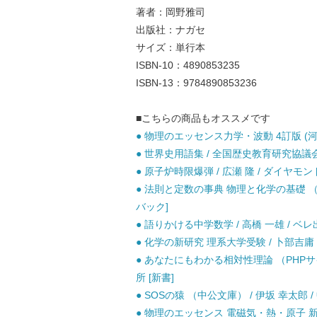
著者：岡野雅司
出版社：ナガセ
サイズ：単行本
ISBN-10：4890853235
ISBN-13：9784890853236
■こちらの商品もオススメです
● 物理のエッセンス力学・波動 4訂版 (河合塾
● 世界史用語集 / 全国歴史教育研究協議会 
● 原子炉時限爆弾 / 広瀬 隆 / ダイヤモン
● 法則と定数の事典 物理と化学の基礎 （岩
バック]
● 語りかける中学数学 / 高橋 一雄 / ベレ
● 化学の新研究 理系大学受験 / 卜部吉庸 /
● あなたにもわかる相対性理論 （PHPサイ
所 [新書]
● SOSの猿 （中公文庫） / 伊坂 幸太郎 
● 物理のエッセンス 電磁気・熱・原子 新課程