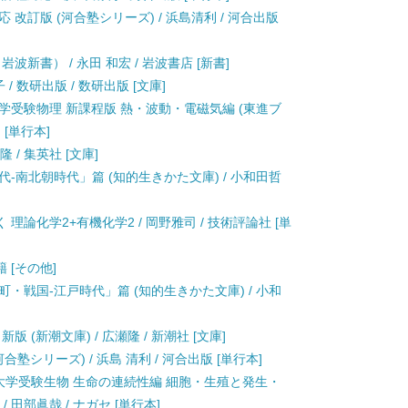
改訂版 (河合塾シリーズ) / 浜島清利 / 河合出版
新書） / 永田 和宏 / 岩波書店 [新書]
 数研出版 / 数研出版 [文庫]
学受験物理 新課程版 熱・波動・電磁気編 (東進ブ
 [単行本]
 / 集英社 [文庫]
-南北朝時代」篇 (知的生きかた文庫) / 小和田哲
論化学2+有機化学2 / 岡野雅司 / 技術評論社 [単
籍 [その他]
・戦国-江戸時代」篇 (知的生きかた文庫) / 小和
 (新潮文庫) / 広瀬隆 / 新潮社 [文庫]
塾シリーズ) / 浜島 清利 / 河合出版 [単行本]
 大学受験生物 生命の連続性編 細胞・生殖と発生・
 田部眞哉 / ナガセ [単行本]