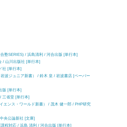
SERIES) / 浜島清利 / 河合出版 [単行本]
/ 山川出版社 [単行本]
ド社 [単行本]
波ジュニア新書） / 鈴木 皇 / 岩波書店 [ペーパー
出版 [単行本]
 三省堂 [単行本]
エンス・ワールド新書） / 茂木 健一郎 / PHP研究
/ 中央公論新社 [文庫]
対応 / 浜島 清利 / 河合出版 [単行本]