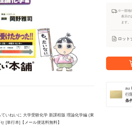
※一部地
表示の
ます。
ロット
a
行
条
ていねいに 大学受験化学 新課程版 理論化学編 (東
ナガセ [単行本]【メール便送料無料】