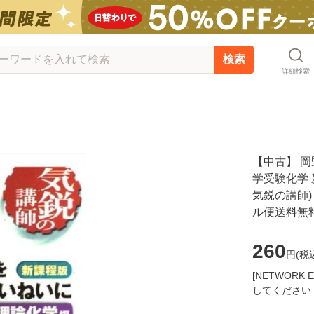
検索
詳細検索
【中古】 
学受験化学 
気鋭の講師) 
ル便送料無
260
円(
税
[NETWOR
してください