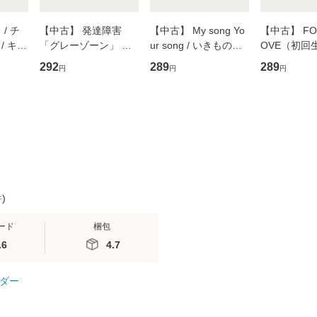
/ チ
【中古】 発達障害
【中古】 My song Yo
【中古】 FOR
/ キュ
「グレーゾーン」 そ
ur song / いきものが
OVE（初回
D]
の正しい理解と克服法
かり / [CD]【メール便
盤） / 清水
292
289
289
円
円
円
無料】
(SB新書 572) / 岡田尊
送料無料】
ミリヤ / [CD]【メール
司 / ＳＢクリエイティ
便送料無料
ブ [新書]【メール便送
料無料】
件
)
ード
梱包
.6
4.7
ダー