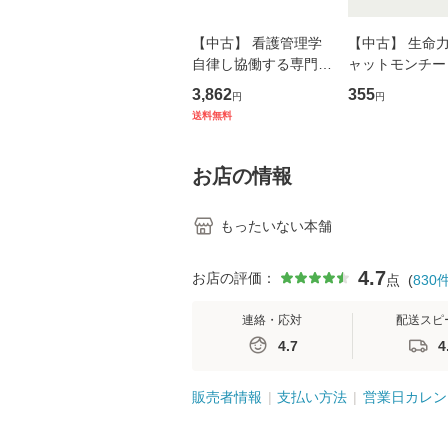
【中古】 看護管理学
【中古】 生命力 
自律し協働する専門職
ャットモンチー 
の看護マネジメントス
ーンレコード [C
3,862
355
円
円
キル 改訂第3版 (看護
【メール便送料
送料無料
学テキストNiCE) / 手
島恵 藤本幸三 / 南江
堂 [単行
お店の情報
もったいない本舗
4.7
お店の評価：
点
(
830
連絡・応対
配送スピ
4.7
4
販売者情報
支払い方法
営業日カレン