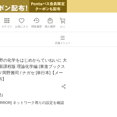
カテゴリ
お気に入り
閲覧履歴
購入履歴
かご
店舗メニュー
岡野の化学をはじめからていねいに 大
新課程版 理論化学編 (東進ブックス
/ 岡野雅司 / ナガセ [単行本]【メー
料】
込
)
K ERROR] ネットワーク周りの設定を確認