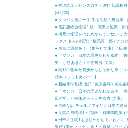
● 物理のエッセンス力学・波動 新課程対応 
[単行本]
● タンパク質の一生 生命活動の舞台裏 （岩波
● 改訂版総合物理2 波・電気と磁気・原子 /
● 橋元の物理をはじめからていねいに 大
ックス 名人の授業) / 橋元淳一郎 / ナガセ
● 東京に原発を！ （集英社文庫） / 広瀬 隆
● 「マンガ」日本の歴史がわかる本 「古代
男、小杉あきら / 三笠書房 [文庫]
● 岡野の化学が初歩からしっかり身につく 理
行本（ソフトカバー）]
● 新編化学基礎 改訂 / 東京書籍 / 東京書
● 「マンガ」日本の歴史がわかる本 「室町
田哲男、小杉あきら / 三笠書房 [文庫]
● 危険な話 チェルノブイリと日本の運命 新版
● 良問の風物理1・2頻出・標準問題集 (河合
● 田部の生物1をはじめからていねいに
遺伝 (東進ブックス 名人の授業シリーズ) /