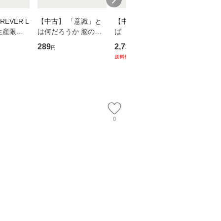
EVER L
【中古】 「意識」と
【中古】 耳をすませ
【中古】
生産限定
は何だろうか 脳の来
ば 〈2枚組〉 [DVD] /
も2時間
翔太×加藤
歴、知覚の錯誤 （講
ブエナ・ビスタ・ホー
めるよう
289
2,735
253
円
円
円
談社現代新書） / 下条
ム・エンターテイメン
計超入門！
送料無料
】
信輔 / 講談社 [新書]
ト [DVD]【メール便送
隆 / 高
【メール便送料無料】
料無料】
（ソフト
【メール
0