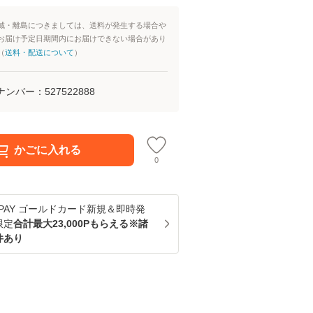
域・離島につきましては、送料が発生する場合や
お届け予定日期間内にお届けできない場合があり
（
送料・配送について
）
ナンバー：
527522888
かごに入れる
0
u PAY ゴールドカード新規＆即時発
限定
合計最大23,000Pもらえる※諸
件あり