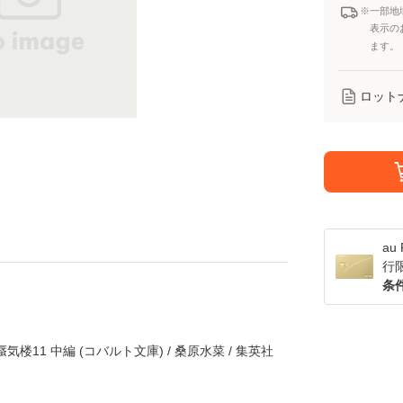
※一部地
表示の
ます。
ロット
a
行
条
楼11 中編 (コバルト文庫) / 桑原水菜 / 集英社