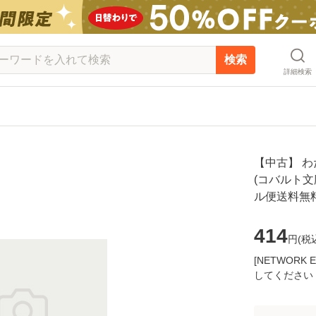
検索
詳細検索
【中古】 わ
(コバルト文庫
ル便送料無
414
円(
税
[NETWOR
してください