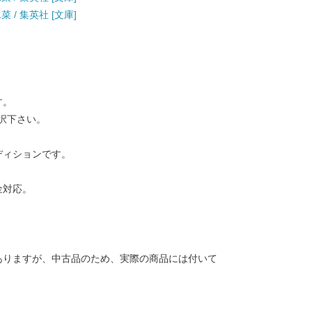
 / 集英社 [文庫]
す。
択下さい。
ディションです。
金対応。
ありますが、中古品のため、実際の商品には付いて