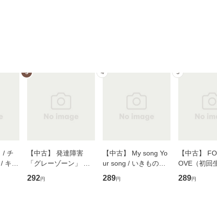
3
4
5
/ チ
【中古】 発達障害
【中古】 My song Yo
【中古】 FOR
/ キュ
「グレーゾーン」 そ
ur song / いきものが
OVE（初回
D]
の正しい理解と克服法
かり / [CD]【メール便
盤） / 清水
292
289
289
円
円
円
無料】
(SB新書 572) / 岡田尊
送料無料】
ミリヤ / [CD]【メール
司 / ＳＢクリエイティ
便送料無料
ブ [新書]【メール便送
料無料】