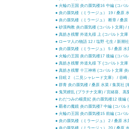
● 火輪の王国 炎の蜃気楼16 中編 (コバルト
● 炎の蜃気楼（ミラージュ） 19 / 桑原 水菜
● 炎の蜃気楼（ミラージュ） 断章 / 桑原 水
● 砂漠殉教 炎の蜃気楼 (コバルト文庫) / 
● 真皓き残響 外道丸様 上 (コバルト文庫 炎
● ローマ人の物語 12 / 塩野 七生 / 新潮社
● 炎の蜃気楼（ミラージュ） 5 / 桑原 水菜 
● 火輪の王国 炎の蜃気楼17 後編 (コバルト
● 真皓き残響 外道丸様 下 (コバルト文庫 炎
● 真皓き残響 十三神将 (コバルト文庫 炎の蜃
● 目眩 2 （二見シャレード文庫） / 谷崎 泉
● 群青 炎の蜃気楼 / 桑原 水菜 / 集英社 [
● 鬼哭繚乱 (プラチナ文庫) / 宮緒葵、嵩
● わだつみの楊貴妃 炎の蜃気楼12 後編 (コ
● 覇者の魔鏡 炎の蜃気楼7 中編 (コバルト文
● 火輪の王国 炎の蜃気楼15 前編 (コバルト
● 炎の蜃気楼（ミラージュ） 2 / 桑原 水菜 
● 炎の蜃気楼（ミラージュ） 20 / 桑原 水菜