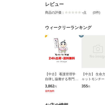
レビュー
商品の評価：
-
点
(0件)
ウィークリーランキング
1
2
【中古】 看護管理学
【中古】 生命力 
自律し協働する専門職
ャットモンチー 
の看護マネジメントス
ーンレコード [C
3,862
355
円
円
キル 改訂第3版 (看護
【メール便送料
送料無料
学テキストNiCE) / 手
島恵 藤本幸三 / 南江
堂 [単行