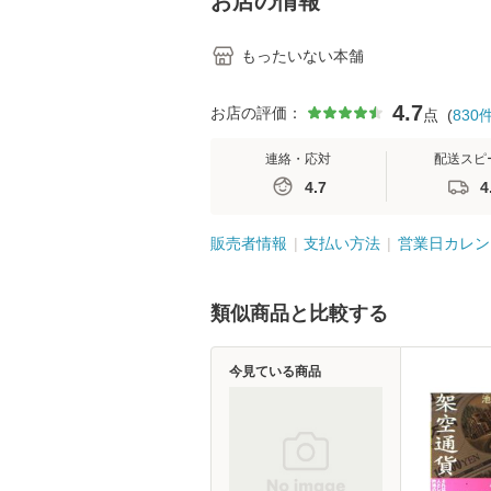
お店の情報
もったいない本舗
4.7
お店の評価：
点
(
830
連絡・応対
配送スピ
4.7
4
販売者情報
支払い方法
営業日カレン
類似商品と比較する
今見ている商品