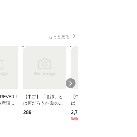
もっと見る
6
7
8
EVER L
【中古】 「意識」と
【中古】 耳をすませ
【中古】
生産限定
は何だろうか 脳の来
ば 〈2枚組〉 [DVD] /
も2時間
翔太×加藤
歴、知覚の錯誤 （講
ブエナ・ビスタ・ホー
めるよう
289
2,735
253
円
円
円
談社現代新書） / 下条
ム・エンターテイメン
計超入門！
送料無料
】
信輔 / 講談社 [新書]
ト [DVD]【メール便送
隆 / 高
【メール便送料無料】
料無料】
（ソフト
【メール