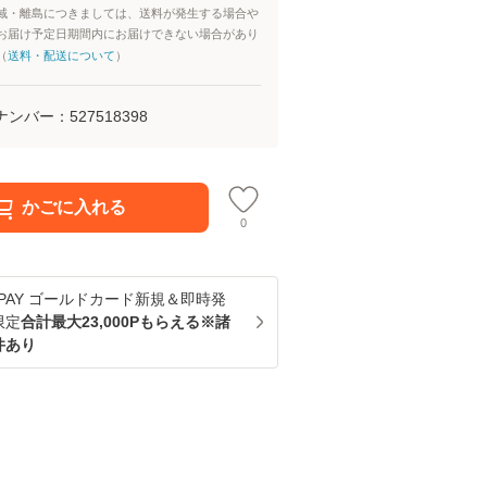
域・離島につきましては、送料が発生する場合や
お届け予定日期間内にお届けできない場合があり
（
送料・配送について
）
ナンバー：
527518398
かごに入れる
0
u PAY ゴールドカード新規＆即時発
限定
合計最大23,000Pもらえる※諸
件あり