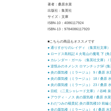
著者：桑原水菜
出版社：集英社
サイズ：文庫
ISBN-10：4086117924
ISBN-13：9784086117920
■こちらの商品もオススメです
● 通りすがりのレイディ （集英社文庫） / 
● ロードス島戦記 4 火竜山の魔竜 下 (角川文
● カレンダー・ガール （集英社文庫） / 新
● 逆恨みのネメシス ロマンチックSF (集英社文庫
● 炎の蜃気楼（ミラージュ） 9 / 桑原 水菜 
● 炎の蜃気楼（ミラージュ） 18 / 桑原 水菜
● 炎の蜃気楼（ミラージュ） 23 / 桑原 水菜
● 目眩 （二見シャレード文庫） / 谷崎 泉 
● アウディ・ノス 炎の蜃気楼 / 桑原 水菜 
● わだつみの楊貴妃 炎の蜃気楼10 前編 (コ
● 炎の蜃気楼（ミラージュ） 4 / 桑原 水菜 