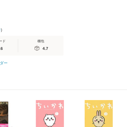
件
)
ード
梱包
.6
4.7
ダー