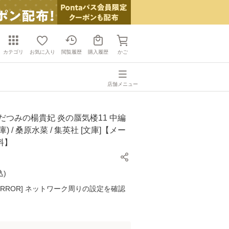
カテゴリ
お気に入り
閲覧履歴
購入履歴
かご
店舗メニュー
だつみの楊貴妃 炎の蜃気楼11 中編
) / 桑原水菜 / 集英社 [文庫]【メー
料】
込
)
K ERROR] ネットワーク周りの設定を確認