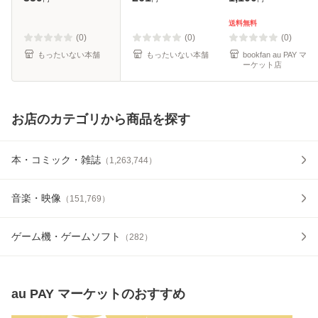
彦 / 岩波書店 [単行
料無料】
本]【メール便送料
送料無料
無料】
(0)
(0)
(0)
もったいない本舗
もったいない本舗
bookfan au PAY マ
ーケット店
お店のカテゴリから商品を探す
本・コミック・雑誌
（
1,263,744
）
音楽・映像
（
151,769
）
ゲーム機・ゲームソフト
（
282
）
au PAY マーケット
のおすすめ