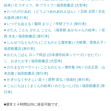
絵本) / E.ラチョフ、M.ブラトフ / 福音館書店 [大型本]
● たべたのだあれ （どうぶつあれあれえほん） / 五味 太郎 / 文化
出版局 [単行本]
● いつでも会える / 菊田 まりこ / 学研プラス [単行本]
● がたん ごとん がたん ごとん （福音館 あかちゃんの絵本） / 安
西 水丸 / 福音館書店 [単行本]
● しんせつなともだち (こどものとも傑作集) / 方軼羣、君島久子 /
福音館書店 [単行本]
● おだんごぱん ロシア民話 (日本傑作絵本シリーズ) / せたてい
じ、わきたかず / 福音館書店 [大型本]
● のろまなローラー (＜こどものとも＞傑作集 34) / 小出正吾、山
本忠敬 / 福音館書店 [単行本]
● かぎりなくやさしい花々 / 星野 富弘 / 偕成社 [単行本]
● こんにちは (くまくんの絵本) / わたなべしげお / 福音館書店 [単
行本]
■通常２４時間以内に発送可能です。