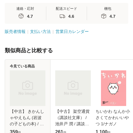
連絡・応対
配送スピード
梱包
4.7
4.6
4.7
販売者情報
支払い方法
営業日カレンダー
類似商品と比較する
今見ている商品
【中古】 きかんし
【中古】 架空通貨
ちいかわ なんか小
ゃやえもん (岩波
（講談社文庫） /
さくてかわいいや
の子どもの本) / 阿
池井戸 潤 / 講談社
つ 1/ナガノ
川 弘之、 岡部 冬
[文庫]【メール便送
359
261
1,100
円
円
円