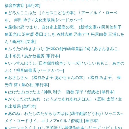
福音館書店 [単行本]
● どろんここぶた （ミセスこどもの本） / アーノルド・ローベ
ル、 岸田 衿子 / 文化出版局 [ハードカバー]
● 最後の恋 つまり、自分史上最高の恋。 (新潮文庫) / 阿川佐和子
角田光代 沢村凛 柴田よしき 谷村志穂 乃南アサ 松尾由美 三浦しを
ん / 新潮社 [文庫]
● ふうたのゆきまつり (日本の創作幼年童話 24) / あまんきみこ、
山中冬児 / あかね書房 [単行本]
● いっすんぼうし (日本傑作絵本シリーズ) / いしいももこ、あきの
ふく / 福音館書店 [ハードカバー]
● おさじさん （松谷みよ子 あかちゃんの本） / 松谷 みよ子、 東
光寺 啓 / 童心社 [単行本]
● はけたよはけたよ / 神沢 利子、 西巻 茅子 / 偕成社 [単行本]
● かくしたのだあれ （どうぶつあれあれえほん） / 五味 太郎 / 文
化出版局 [単行本]
● あのね、わたしのたからものはね (幼年翻訳どうわ) / ジャニス=
メイ・ユードリイ、エリノア=ミル / 偕成社 [単行本]
● マーシャとくま ロシア民話 (世界傑作絵本シリーズ ソビエトの