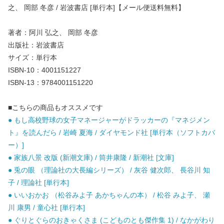
之、 岡部 冬彦 / 岩波書店 [単行本]【メール便送料無料】
著者：阿川 弘之、 岡部 冬彦
出版社：岩波書店
サイズ：単行本
ISBN-10：4001151227
ISBN-13：9784001151220
■こちらの商品もオススメです
● もし高校野球の女子マネージャーがドラッカーの『マネジメン
ト』を読んだら / 岩崎 夏海 / ダイヤモンド社 [単行本（ソフトカバ
ー）]
● 家族八景 改版 (新潮文庫) / 筒井康隆 / 新潮社 [文庫]
● 兎の眼 （理論社の大長編シリーズ） / 灰谷 健次郎、 長谷川 知
子 / 理論社 [単行本]
● いいおかお （松谷みよ子 あかちゃんの本） / 松谷 みよ子、 瀬
川 康男 / 童心社 [単行本]
● ぐりとぐらのおきゃくさま (こどものとも傑作集 1) / なかがわり