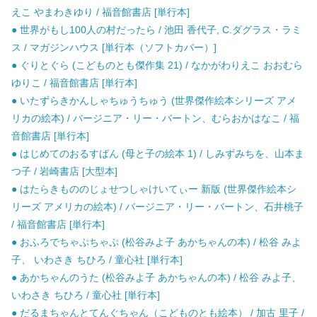
えこ やまわきゆり / 福音館書店 [単行本]
● 世界がもし100人の村だったら / 池田 香代子, C.ダグラス・ラミ
ス / マガジンハウス [単行本（ソフトカバー）]
● ぐりとぐら (こどものとも傑作集 21) / なかがわりえこ おおむら
ゆりこ / 福音館書店 [単行本]
● いたずらきかんしゃちゅうちゅう (世界傑作絵本シリーズ アメ
リカの絵本) / バージニア・リー・バートン、むらおかはなこ / 福
音館書店 [単行本]
● はじめてのおるすばん (母と子の絵本 1) / しみずみちを、山本ま
つ子 / 岩崎書店 [大型本]
● はたらきもののじょせつしゃけいてぃー 新版 (世界傑作絵本シ
リーズ アメリカの絵本) / バージニア・リー・バートン、石井桃子
/ 福音館書店 [単行本]
● おふろでちゃぷちゃぷ (松谷みよ子 あかちゃんの本) / 松谷 みよ
子、 いわさき ちひろ / 童心社 [単行本]
● あかちゃんのうた (松谷みよ子 あかちゃんの本) / 松谷 みよ子、
いわさき ちひろ / 童心社 [単行本]
● だるまちゃんとてんぐちゃん（こどものとも絵本） / 加古 里子 /