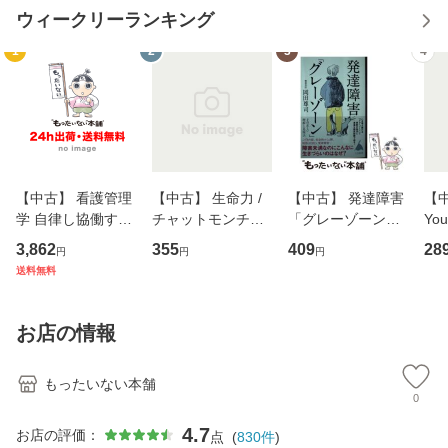
ウィークリーランキング
1
2
3
4
【中古】 看護管理
【中古】 生命力 /
【中古】 発達障害
【中
学 自律し協働する
チャットモンチー /
「グレーゾーン」
You
専門職の看護マネ
キューンレコード
その正しい理解と
のがか
3,862
355
409
28
円
円
円
ジメントスキル 改
[CD]【メール便送
克服法 (SB新書 57
【
送料無料
訂第3版 (看護学テ
料無料】
2) / 岡田尊司 / Ｓ
料
キストNiCE) / 手島
Ｂクリエイティブ
恵 藤本幸三 / 南江
[新書]【メール便送
お店の情報
堂 [単行
料無料】
もったいない本舗
0
4.7
お店の評価：
点
(
830
件
)