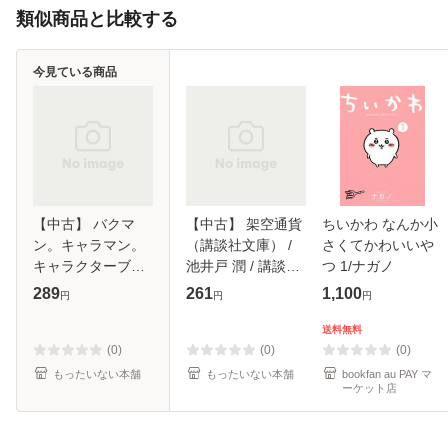
類似商品と比較する
今見ている商品
【中古】 バクマ
【中古】 架空通貨
ちいかわ なんか小
ン。キャラマン。
（講談社文庫） /
さくてかわいいや
キャラクターブッ
池井戸 潤 / 講談社
つ 1/ナガノ
ク (ジャンプ・コ
[文庫]【メール便送
289
261
1,100
円
円
円
ミックス) / 大場つ
料無料】
ぐみ、小畑健 / 集
送料無料
英社 [コミック]
(0)
(0)
(0)
【メール便送料
もったいない本舗
もったいない本舗
bookfan au PAY マ
ーケット店