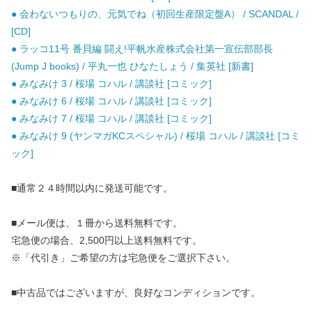
● 会わないつもりの、元気でね（初回生産限定盤A） / SCANDAL /
[CD]
● ラッコ11号 番貝編 闘え!平帆水産株式会社第一宣伝部部長
(Jump J books) / 平丸一也 ひなたしょう / 集英社 [新書]
● みなみけ 3 / 桜場 コハル / 講談社 [コミック]
● みなみけ 6 / 桜場 コハル / 講談社 [コミック]
● みなみけ 7 / 桜場 コハル / 講談社 [コミック]
● みなみけ 9 (ヤンマガKCスペシャル) / 桜場 コハル / 講談社 [コミ
ック]
■通常２４時間以内に発送可能です。
■メール便は、１冊から送料無料です。
宅急便の場合、2,500円以上送料無料です。
※「代引き」ご希望の方は宅急便をご選択下さい。
■中古品ではございますが、良好なコンディションです。