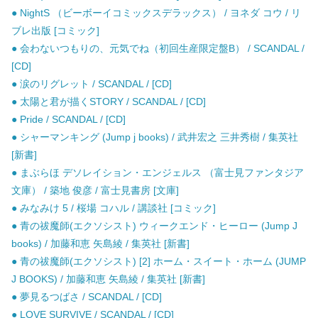
● NightS （ビーボーイコミックスデラックス） / ヨネダ コウ / リ
ブレ出版 [コミック]
● 会わないつもりの、元気でね（初回生産限定盤B） / SCANDAL /
[CD]
● 涙のリグレット / SCANDAL / [CD]
● 太陽と君が描くSTORY / SCANDAL / [CD]
● Pride / SCANDAL / [CD]
● シャーマンキング (Jump j books) / 武井宏之 三井秀樹 / 集英社
[新書]
● まぶらほ デソレイション・エンジェルス （富士見ファンタジア
文庫） / 築地 俊彦 / 富士見書房 [文庫]
● みなみけ 5 / 桜場 コハル / 講談社 [コミック]
● 青の祓魔師(エクソシスト) ウィークエンド・ヒーロー (Jump J
books) / 加藤和恵 矢島綾 / 集英社 [新書]
● 青の祓魔師(エクソシスト) [2] ホーム・スイート・ホーム (JUMP
J BOOKS) / 加藤和恵 矢島綾 / 集英社 [新書]
● 夢見るつばさ / SCANDAL / [CD]
● LOVE SURVIVE / SCANDAL / [CD]