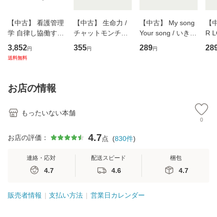
【中古】 看護管理
【中古】 生命力 /
【中古】 My song
【中
学 自律し協働する
チャットモンチー /
Your song / いきも
R 
専門職の看護マネ
キューンレコード
のがかり / [CD]
産限
3,852
355
289
28
円
円
円
ジメントスキル 改
[CD]【メール便送
【メール便送料無
翔太
送料無料
訂第3版 (看護学テ
料無料】
料】
[C
キストNiCE) / 手島
料
恵 藤本幸三 / 南江
お店の情報
堂 [単行
もったいない本舗
0
4.7
お店の評価：
点
(
830
件
)
連絡・応対
配送スピード
梱包
4.7
4.6
4.7
販売者情報
支払い方法
営業日カレンダー