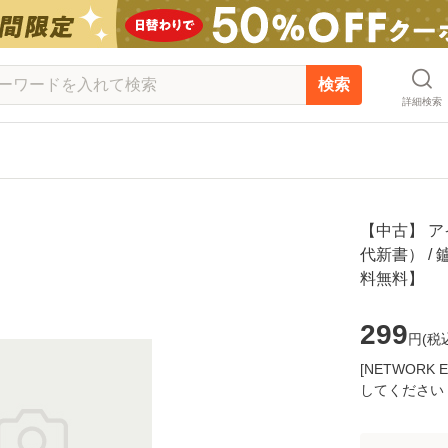
検索
詳細検索
【中古】 
代新書） / 
料無料】
299
円(
税
[NETWOR
してください