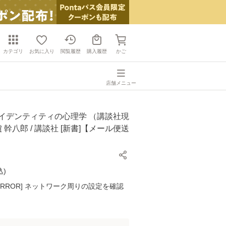
カテゴリ
お気に入り
閲覧履歴
購入履歴
かご
店舗メニュー
アイデンティティの心理学 （講談社現
鑪 幹八郎 / 講談社 [新書]【メール便送
込
)
K ERROR] ネットワーク周りの設定を確認