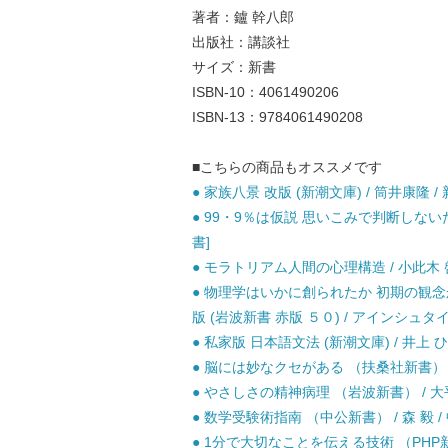
著者：鑪 幹八郎
出版社：講談社
サイズ：新書
ISBN-10：4061490206
ISBN-13：9784061490208
■こちらの商品もオススメです
● 家族八景 改版 (新潮文庫) / 筒井康隆 / 
● 99・9％は仮説 思いこみで判断しないた
書]
● モラトリアム人間の心理構造 / 小此木 啓
● 物理学はいかに創られたか 初期の観
版 (岩波新書 赤版 ５０) / アインシュタ
● 私家版 日本語文法 (新潮文庫) / 井上 ひ
● 脳には妙なクセがある （扶桑社新書） / 
● やさしさの精神病理 （岩波新書） / 大平 
● 数学受験術指南 （中公新書） / 森 毅 /
● 1分で大切なことを伝える技術 （PHP新書）