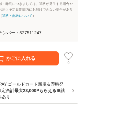
域・離島につきましては、送料が発生する場合や
お届け予定日期間内にお届けできない場合があり
（
送料・配送について
）
ナンバー：
527511247
かごに入れる
0
u PAY ゴールドカード新規＆即時発
限定
合計最大23,000Pもらえる※諸
件あり