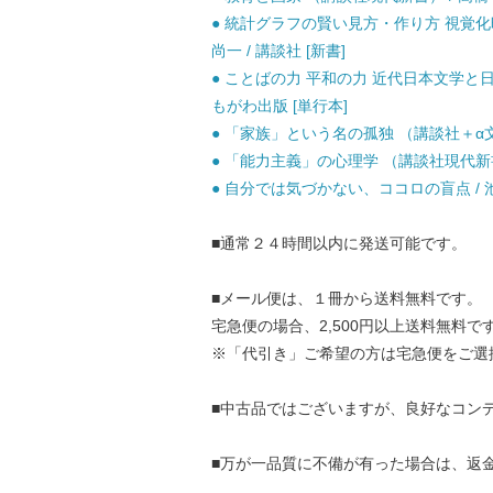
● 統計グラフの賢い見方・作り方 視覚化
尚一 / 講談社 [新書]
● ことばの力 平和の力 近代日本文学と日本
もがわ出版 [単行本]
● 「家族」という名の孤独 （講談社＋α文庫）
● 「能力主義」の心理学 （講談社現代新書） 
● 自分では気づかない、ココロの盲点 / 池
■通常２４時間以内に発送可能です。
■メール便は、１冊から送料無料です。
宅急便の場合、2,500円以上送料無料で
※「代引き」ご希望の方は宅急便をご選
■中古品ではございますが、良好なコン
■万が一品質に不備が有った場合は、返