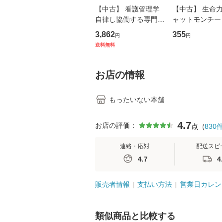
【中古】 看護管理学
【中古】 生命力 
自律し協働する専門職
ャットモンチー 
の看護マネジメントス
ーンレコード [C
3,862
355
円
円
キル 改訂第3版 (看護
【メール便送料
送料無料
学テキストNiCE) / 手
島恵 藤本幸三 / 南江
堂 [単行
お店の情報
もったいない本舗
4.7
お店の評価：
点
(
830
連絡・応対
配送スピ
4.7
4
販売者情報
支払い方法
営業日カレン
類似商品と比較する