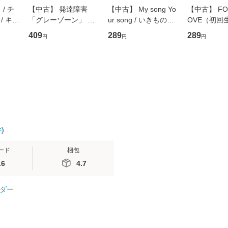
/ チ
【中古】 発達障害
【中古】 My song Yo
【中古】 FOR
/ キュ
「グレーゾーン」 そ
ur song / いきものが
OVE（初回
D]
の正しい理解と克服法
かり / [CD]【メール便
盤） / 清水
409
289
289
円
円
円
無料】
(SB新書 572) / 岡田尊
送料無料】
ミリヤ / [CD]【メール
司 / ＳＢクリエイティ
便送料無料
ブ [新書]【メール便送
料無料】
件
)
ード
梱包
.6
4.7
ダー