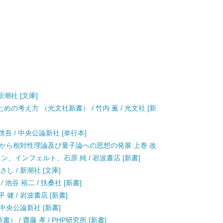
新潮社 [文庫]
めの考え方 （光文社新書） / 竹内 薫 / 光文社 [新
吾 / 中央公論新社 [単行本]
念から相対性理論及び量子論への思想の発展 上巻 改
イン、インフェルト、石原 純 / 岩波書店 [新書]
さし / 新潮社 [文庫]
池谷 裕二 / 扶桑社 [新書]
健 / 岩波書店 [新書]
 中央公論新社 [新書]
 / 齋藤 孝 / PHP研究所 [新書]