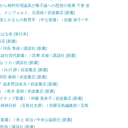
念から相対性理論及び量子論への思想の発展 下巻 改
ン、インフェルト、石原純 / 岩波書店 [新書]
とがまんの教育学 （中公新書） / 佐藤 淑子 / 中
すばる舎 [単行本]
店 [新書]
河合 隼雄 / 講談社 [新書]
現代新書） / 詫摩 武俊 / 講談社 [新書]
リカ / 講談社 [新書]
白川 静 / 岩波書店 [新書]
田 春樹 / 岩波書店 [新書]
 波多野誼余夫 / 岩波書店 [新書]
 尾木 直樹 / 岩波書店 [新書]
ィブ新書） / 伊藤 美奈子 / 岩波書店 [新書]
精神分析 （宝島社文庫） / 別冊宝島編集部 / 宝島
） / 井上 幸治 / 中央公論新社 [新書]
哉 / 講談社 [新書]