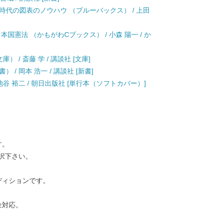
時代の図表のノウハウ （ブルーバックス） / 上田
国憲法 （かもがわCブックス） / 小森 陽一 / か
 / 斎藤 学 / 講談社 [文庫]
/ 岡本 浩一 / 講談社 [新書]
谷 裕二 / 朝日出版社 [単行本（ソフトカバー）]
す。
択下さい。
ディションです。
金対応。