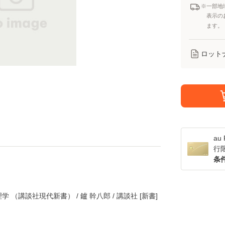
※一部地
表示の
ます。
ロット
a
行
条
（講談社現代新書） / 鑪 幹八郎 / 講談社 [新書]