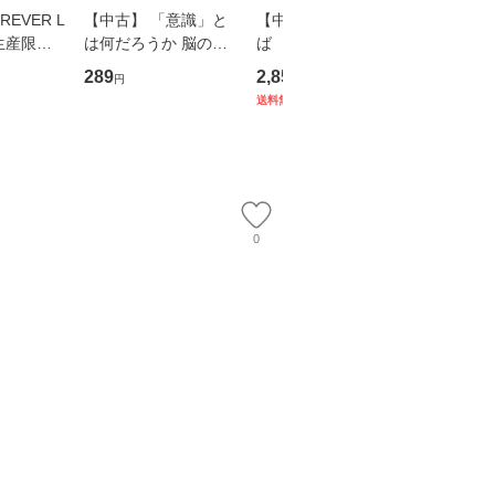
EVER L
【中古】 「意識」と
【中古】 耳をすませ
【中古】
生産限定
は何だろうか 脳の来
ば 〈2枚組〉 [DVD] /
も2時間
翔太×加藤
歴、知覚の錯誤 （講
ブエナ・ビスタ・ホー
めるよう
289
2,852
253
円
円
円
談社現代新書） / 下条
ム・エンターテイメン
計超入門！
送料無料
】
信輔 / 講談社 [新書]
ト [DVD]【メール便送
隆 / 高
【メール便送料無料】
料無料】
（ソフト
【メール
0