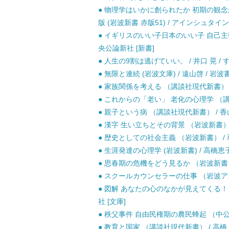
● 物理学はいかに創られたか 初期の観
版 (岩波新書 赤版51) / アインシュタイ
● イギリスのいい子日本のいい子 自己主張
央公論新社 [新書]
● 人生の9割は逃げていい。 / 井口 晃 / 
● 無限と連続 (岩波文庫) / 遠山啓 / 岩波書
● 家族関係を考える （講談社現代新書） / 
● これからの「老い」 老化の心理学 （講談社
● 親子という病 （講談社現代新書） / 香山 
● 漢字 生い立ちとその背景 （岩波新書） / 
● 歴史としての社会主義 （岩波新書） / 和
● 生涯発達の心理学 (岩波新書) / 高橋恵子
● 思春期の危機をどう見るか （岩波新書） /
● スクールカウンセラーの仕事 （岩波アクテ
● 図解 あなたの心のなかが見えてくる！ 
社 [文庫]
● 秩父事件 自由民権期の農民蜂起 （中公新書
● 教育と国家 （講談社現代新書） / 高橋 哲