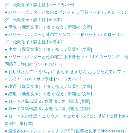
グ、松岡佑子 / 静山社 [ハードカバー]
● ハリー・ポッターと炎のゴブレット 上下巻セット / J.K.ローリン
グ、松岡佑子 / 静山社 [単行本]
● 母性 （新潮文庫） / 湊 かなえ / 新潮社 [文庫]
● ハリー・ポッターと謎のプリンス 上下巻セット / J.K.ローリン
グ、松岡佑子 / 静山社 [単行本]
● 少女 （双葉文庫） / 湊 かなえ / 双葉社 [文庫]
● ハリー・ポッターと死の秘宝 上下巻セット / J.K.ローリング、松
岡佑子 / 静山社 [ハードカバー]
● おしりたんてい やみよに きえる きょじん おしりたんていファ
イル 2 / トロル / ポプラ社 [ハードカバー]
● 境遇 （双葉文庫） / 湊 かなえ / 双葉社 [文庫]
● 絶唱 （新潮文庫） / 湊 かなえ / 新潮社 [文庫]
● ロードス島伝説 2 / 水野 良 / 角川書店 [文庫]
● ロードス島伝説 3 / 水野 良 / 角川書店 [文庫]
● ローマ人の物語 4 ユリウス・カエサル ルビコン以前 / 塩野七生 /
新潮社 [単行本]
● 逆恨みのネメシス ロマンチックSF (集英社文庫 Cobalt-series) /