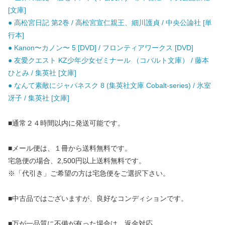
[文庫]
● 高松宮日記 第2巻 / 高松宮宣仁親王、細川護貞 / 中央公論社 [単
行本]
● Kanon〜カノン〜 5 [DVD] / フロンティアワークス [DVD]
● 友愛クエスト KZ少年少女ゼミナール （コバルト文庫） / 藤本
ひとみ / 集英社 [文庫]
● なんて素敵にジャパネスク 8 (集英社文庫 Cobalt-series) / 氷室
冴子 / 集英社 [文庫]
■通常２４時間以内に発送可能です。
■メール便は、１冊から送料無料です。
宅急便の場合、2,500円以上送料無料です。
※「代引き」ご希望の方は宅急便をご選択下さい。
■中古品ではございますが、良好なコンディションです。
■万が一品質に不備が有った場合は、返金対応。