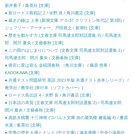
新井素子 / 集英社 [文庫]
● 新ロードス島戦記 2 / 水野 良 / 角川書店 [文庫]
● 裁きの鐘は 上巻 (新潮文庫 ア-5-37 クリフトン年代記 第3部) /
ジェフリー・アーチャー、戸田裕之 / 新潮社 [文庫]
● 歴史を動かす力 (文春文庫 司馬遼太郎対話選集 3) / 司馬遼太
郎、関川 夏央 / 文藝春秋 [文庫]
● この国のはじまりについて (文春文庫 司馬遼太郎対話選集 1) /
司馬遼太郎、関川 夏央 / 文藝春秋 [文庫]
● 後宮に星は宿る 金椛国春秋 （角川文庫） / 篠原 悠希 /
KADOKAWA [文庫]
● 共通テスト問題研究 英語 2021年版 共通テスト赤本シリーズ） /
教学社 / 教学社 [単行本（ソフトカバー）]
● ロードス島伝説 4 / 水野 良 / 角川書店 [文庫]
● 日本語の本質 (文春文庫 司馬遼太郎対話選集 2) / 司馬遼太郎、
関川 夏央 / 文藝春秋 [文庫]
● 真皓き残響 十三神将 (コバルト文庫 炎の蜃気楼 邂逅編 4) / 桑原
水菜 / 集英社 [文庫]
● 世界の歴史 4 唐とインド (中公文庫) / 塚本善隆 / 中央公論新社