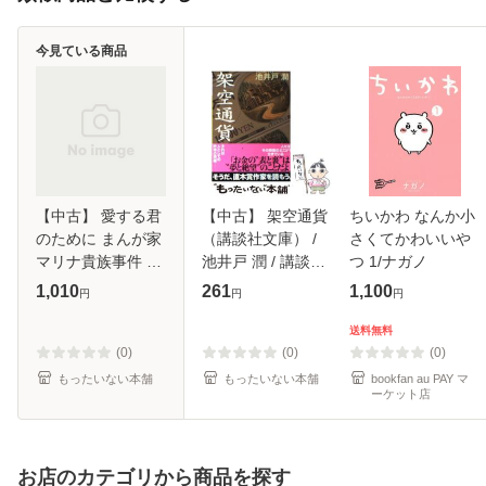
今見ている商品
【中古】 愛する君
【中古】 架空通貨
ちいかわ なんか小
のために まんが家
（講談社文庫） /
さくてかわいいや
マリナ貴族事件 下
池井戸 潤 / 講談社
つ 1/ナガノ
(集英社文庫
[文庫]【メール便送
1,010
261
1,100
円
円
円
Cobalt-series) / 藤
料無料】
本ひとみ / 集英社
送料無料
[文庫]【メール便送
(0)
(0)
(0)
料無料】
もったいない本舗
もったいない本舗
bookfan au PAY マ
ーケット店
お店のカテゴリから商品を探す