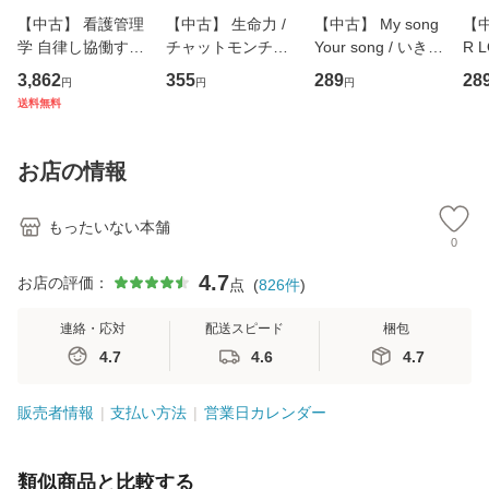
【中古】 看護管理
【中古】 生命力 /
【中古】 My song
【中
学 自律し協働する
チャットモンチー /
Your song / いきも
R 
専門職の看護マネ
キューンレコード
のがかり / [CD]
産限
3,862
355
289
28
円
円
円
ジメントスキル 改
[CD]【メール便送
【メール便送料無
翔太
送料無料
訂第3版 (看護学テ
料無料】
料】
[C
キストNiCE) / 手島
料
恵 藤本幸三 / 南江
お店の情報
堂 [単行
もったいない本舗
0
4.7
お店の評価：
点
(
826
件
)
連絡・応対
配送スピード
梱包
4.7
4.6
4.7
販売者情報
支払い方法
営業日カレンダー
類似商品と比較する