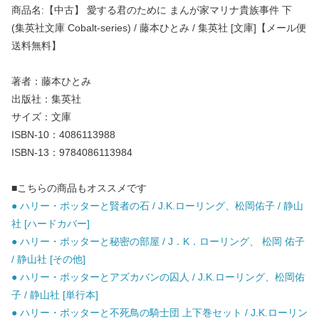
商品名:【中古】 愛する君のために まんが家マリナ貴族事件 下
(集英社文庫 Cobalt-series) / 藤本ひとみ / 集英社 [文庫]【メール便
送料無料】
著者：藤本ひとみ
出版社：集英社
サイズ：文庫
ISBN-10：4086113988
ISBN-13：9784086113984
■こちらの商品もオススメです
● ハリー・ポッターと賢者の石 / J.K.ローリング、松岡佑子 / 静山
社 [ハードカバー]
● ハリー・ポッターと秘密の部屋 / J．K．ローリング、 松岡 佑子
/ 静山社 [その他]
● ハリー・ポッターとアズカバンの囚人 / J.K.ローリング、松岡佑
子 / 静山社 [単行本]
● ハリー・ポッターと不死鳥の騎士団 上下巻セット / J.K.ローリン