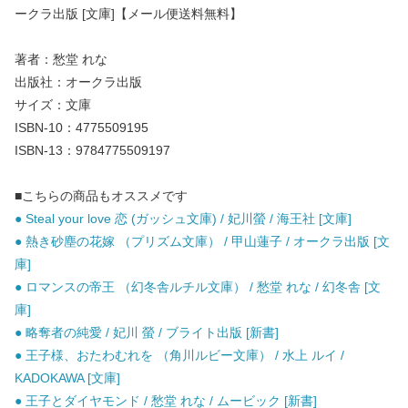
ークラ出版 [文庫]【メール便送料無料】
著者：愁堂 れな
出版社：オークラ出版
サイズ：文庫
ISBN-10：4775509195
ISBN-13：9784775509197
■こちらの商品もオススメです
● Steal your love 恋 (ガッシュ文庫) / 妃川螢 / 海王社 [文庫]
● 熱き砂塵の花嫁 （プリズム文庫） / 甲山蓮子 / オークラ出版 [文
庫]
● ロマンスの帝王 （幻冬舎ルチル文庫） / 愁堂 れな / 幻冬舎 [文
庫]
● 略奪者の純愛 / 妃川 螢 / ブライト出版 [新書]
● 王子様、おたわむれを （角川ルビー文庫） / 水上 ルイ /
KADOKAWA [文庫]
● 王子とダイヤモンド / 愁堂 れな / ムービック [新書]