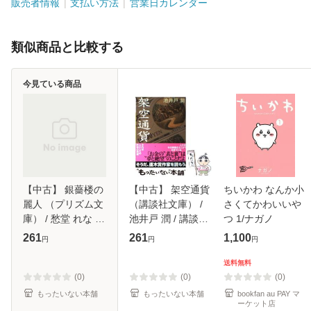
販売者情報
支払い方法
営業日カレンダー
類似商品と比較する
今見ている商品
【中古】 銀薔楼の
【中古】 架空通貨
ちいかわ なんか小
麗人 （プリズム文
（講談社文庫） /
さくてかわいいや
庫） / 愁堂 れな /
池井戸 潤 / 講談社
つ 1/ナガノ
オークラ出版 [文
[文庫]【メール便送
261
261
1,100
円
円
円
庫]【メール便送料
料無料】
無料】
送料無料
(0)
(0)
(0)
もったいない本舗
もったいない本舗
bookfan au PAY マ
ーケット店