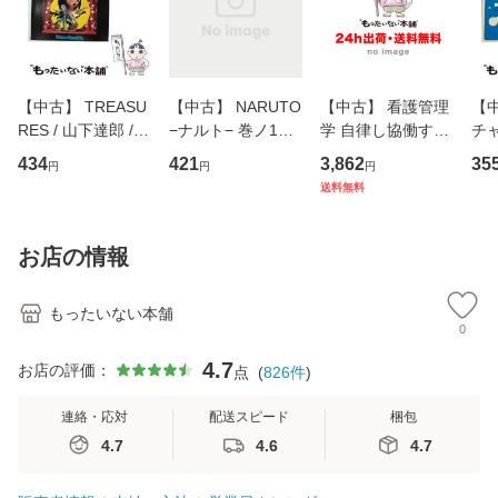
【中古】 TREASU
【中古】 NARUTO
【中古】 看護管理
【中
RES / 山下達郎 /
−ナルト− 巻ノ1
学 自律し協働する
チャ
イーストウエス
（ジャンプコミッ
専門職の看護マネ
キ
434
421
3,862
35
円
円
円
ト・ジャパン [CD]
クス） / 岸本 斉史
ジメントスキル 改
[C
送料無料
【メール便送料無
/ 集英社 [コミック]
訂第3版 (看護学テ
料
料】
【メール便送料無
キストNiCE) / 手島
料】
恵 藤本幸三 / 南江
お店の情報
堂 [単行
もったいない本舗
0
4.7
お店の評価：
点
(
826
件
)
連絡・応対
配送スピード
梱包
4.7
4.6
4.7