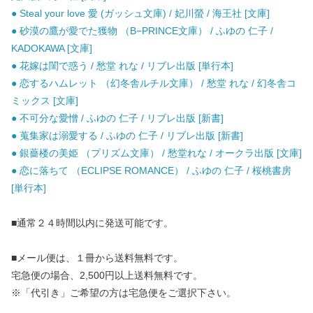
● Steal your love 愛 (ガッシュ文庫) / 妃川螢 / 海王社 [文庫]
● 砂漠の鷹が愛でた獲物 （B−PRINCE文庫） / ふゆの 仁子 /
KADOKAWA [文庫]
● 花嫁は閨で惑う / 愁堂 れな / リブレ出版 [単行本]
● 恋するハムレット （幻冬舎ルチル文庫） / 愁堂 れな / 幻冬舎コ
ミックス [文庫]
● 不可分な愛憎 / ふゆの 仁子 / リブレ出版 [新書]
● 蒐集家は溺愛する / ふゆの 仁子 / リブレ出版 [新書]
● 銀薔楼の美姫 （プリズム文庫） / 愁堂れな / オークラ出版 [文庫]
● 恋に落ちて （ECLIPSE ROMANCE） / ふゆの 仁子 / 桜桃書房
[単行本]
■通常２４時間以内に発送可能です。
■メール便は、１冊から送料無料です。
宅急便の場合、2,500円以上送料無料です。
※「代引き」ご希望の方は宅急便をご選択下さい。