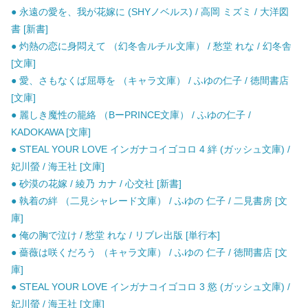
● 永遠の愛を、我が花嫁に (SHYノベルス) / 高岡 ミズミ / 大洋図
書 [新書]
● 灼熱の恋に身悶えて （幻冬舎ルチル文庫） / 愁堂 れな / 幻冬舎
[文庫]
● 愛、さもなくば屈辱を （キャラ文庫） / ふゆの仁子 / 徳間書店
[文庫]
● 麗しき魔性の籠絡 （BーPRINCE文庫） / ふゆの仁子 /
KADOKAWA [文庫]
● STEAL YOUR LOVE インガナコイゴコロ 4 絆 (ガッシュ文庫) /
妃川螢 / 海王社 [文庫]
● 砂漠の花嫁 / 綾乃 カナ / 心交社 [新書]
● 執着の絆 （二見シャレード文庫） / ふゆの 仁子 / 二見書房 [文
庫]
● 俺の胸で泣け / 愁堂 れな / リブレ出版 [単行本]
● 薔薇は咲くだろう （キャラ文庫） / ふゆの 仁子 / 徳間書店 [文
庫]
● STEAL YOUR LOVE インガナコイゴコロ 3 慾 (ガッシュ文庫) /
妃川螢 / 海王社 [文庫]