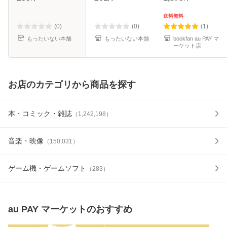
和馬 / アスキー・
料無料】
メディアワークス
送料無料
[文庫]【メール便送
(0)
(0)
(1)
料無料
もったいない本舗
もったいない本舗
bookfan au PAY マ
ーケット店
お店のカテゴリから商品を探す
本・コミック・雑誌
（
1,242,198
）
音楽・映像
（
150,031
）
ゲーム機・ゲームソフト
（
283
）
au PAY マーケット
のおすすめ