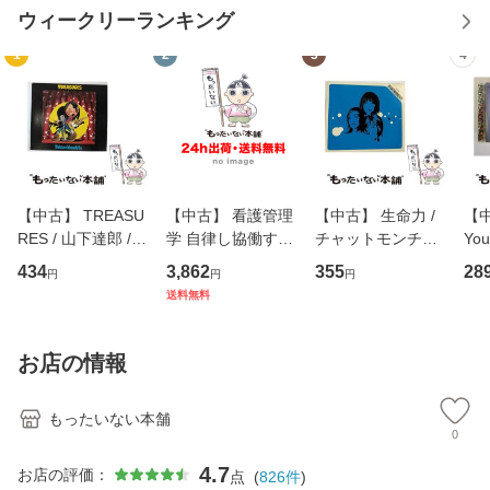
ウィークリーランキング
1
2
3
4
【中古】 TREASU
【中古】 看護管理
【中古】 生命力 /
【中
RES / 山下達郎 /
学 自律し協働する
チャットモンチー /
You
イーストウエス
専門職の看護マネ
キューンレコード
のがか
434
3,862
355
28
円
円
円
ト・ジャパン [CD]
ジメントスキル 改
[CD]【メール便送
【
送料無料
【メール便送料無
訂第3版 (看護学テ
料無料】
料
料】
キストNiCE) / 手島
恵 藤本幸三 / 南江
お店の情報
堂 [単行
もったいない本舗
0
4.7
お店の評価：
点
(
826
件
)