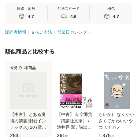
連絡・応対
配送スピード
梱包
4.7
4.6
4.7
販売者情報
支払い方法
営業日カレンダー
類似商品と比較する
今見ている商品
【中古】 とある魔
【中古】 架空通貨
ちいかわ なんか小
術の禁書目録(イン
（講談社文庫） /
さくてかわいいや
デックス) 20 (電撃
池井戸 潤 / 講談社
つ 7/ナガノ
文庫 1908) / 鎌池
[文庫]【メール便送
253
261
1,375
円
円
円