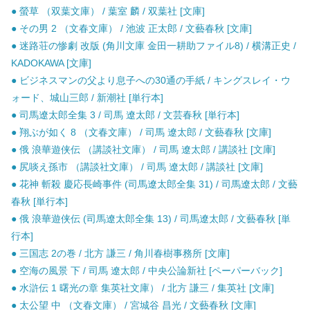
● 螢草 （双葉文庫） / 葉室 麟 / 双葉社 [文庫]
● その男 2 （文春文庫） / 池波 正太郎 / 文藝春秋 [文庫]
● 迷路荘の惨劇 改版 (角川文庫 金田一耕助ファイル8) / 横溝正史 /
KADOKAWA [文庫]
● ビジネスマンの父より息子への30通の手紙 / キングスレイ・ウ
ォード、城山三郎 / 新潮社 [単行本]
● 司馬遼太郎全集 3 / 司馬 遼太郎 / 文芸春秋 [単行本]
● 翔ぶが如く 8 （文春文庫） / 司馬 遼太郎 / 文藝春秋 [文庫]
● 俄 浪華遊侠伝 （講談社文庫） / 司馬 遼太郎 / 講談社 [文庫]
● 尻啖え孫市 （講談社文庫） / 司馬 遼太郎 / 講談社 [文庫]
● 花神 斬殺 慶応長崎事件 (司馬遼太郎全集 31) / 司馬遼太郎 / 文藝
春秋 [単行本]
● 俄 浪華遊侠伝 (司馬遼太郎全集 13) / 司馬遼太郎 / 文藝春秋 [単
行本]
● 三国志 2の巻 / 北方 謙三 / 角川春樹事務所 [文庫]
● 空海の風景 下 / 司馬 遼太郎 / 中央公論新社 [ペーパーバック]
● 水滸伝 1 曙光の章 集英社文庫） / 北方 謙三 / 集英社 [文庫]
● 太公望 中 （文春文庫） / 宮城谷 昌光 / 文藝春秋 [文庫]