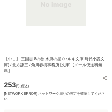
【中古】 三国志 8の巻 水府の星 (ハルキ文庫 時代小説文
庫) / 北方謙三 / 角川春樹事務所 [文庫]【メール便送料無
料】
253
円(
税込
)
[NETWORK ERROR] ネットワーク周りの設定を確認してくださ
い