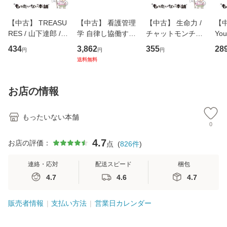
【中古】 TREASU
【中古】 看護管理
【中古】 生命力 /
【中
RES / 山下達郎 /
学 自律し協働する
チャットモンチー /
You
イーストウエス
専門職の看護マネ
キューンレコード
のがか
434
3,862
355
28
円
円
円
ト・ジャパン [CD]
ジメントスキル 改
[CD]【メール便送
【
送料無料
【メール便送料無
訂第3版 (看護学テ
料無料】
料
料】
キストNiCE) / 手島
恵 藤本幸三 / 南江
お店の情報
堂 [単行
もったいない本舗
0
4.7
お店の評価：
点
(
826
件
)
連絡・応対
配送スピード
梱包
4.7
4.6
4.7
販売者情報
支払い方法
営業日カレンダー