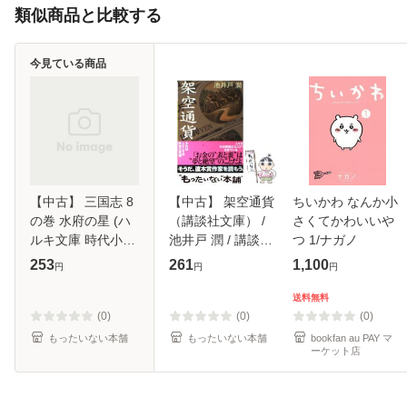
類似商品と比較する
今見ている商品
【中古】 三国志 8
【中古】 架空通貨
ちいかわ なんか小
の巻 水府の星 (ハ
（講談社文庫） /
さくてかわいいや
ルキ文庫 時代小説
池井戸 潤 / 講談社
つ 1/ナガノ
文庫) / 北方謙三 /
[文庫]【メール便送
253
261
1,100
円
円
円
角川春樹事務所 [文
料無料】
庫]【メール便送料
送料無料
無料】
(0)
(0)
(0)
もったいない本舗
もったいない本舗
bookfan au PAY マ
ーケット店