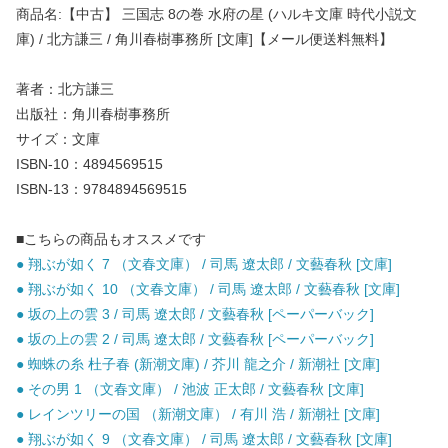
商品名:【中古】 三国志 8の巻 水府の星 (ハルキ文庫 時代小説文
庫) / 北方謙三 / 角川春樹事務所 [文庫]【メール便送料無料】
著者：北方謙三
出版社：角川春樹事務所
サイズ：文庫
ISBN-10：4894569515
ISBN-13：9784894569515
■こちらの商品もオススメです
● 翔ぶが如く 7 （文春文庫） / 司馬 遼太郎 / 文藝春秋 [文庫]
● 翔ぶが如く 10 （文春文庫） / 司馬 遼太郎 / 文藝春秋 [文庫]
● 坂の上の雲 3 / 司馬 遼太郎 / 文藝春秋 [ペーパーバック]
● 坂の上の雲 2 / 司馬 遼太郎 / 文藝春秋 [ペーパーバック]
● 蜘蛛の糸 杜子春 (新潮文庫) / 芥川 龍之介 / 新潮社 [文庫]
● その男 1 （文春文庫） / 池波 正太郎 / 文藝春秋 [文庫]
● レインツリーの国 （新潮文庫） / 有川 浩 / 新潮社 [文庫]
● 翔ぶが如く 9 （文春文庫） / 司馬 遼太郎 / 文藝春秋 [文庫]